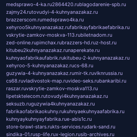
medsprawo-4-ka.ru
2864420.ru
blagodarenie-spb.ru
zajmy24.ru
tovudyi-4-kuhnyanazakaz.ru
brazzerscom.ru
medsprawo4ka.ru
xehyroo5kuhnyanazakaz.ru
fabrikayfabrikaefabrika.ru
vskrytie-zamkov-moskva-113.ru
biletnadom.ru
zed-online.ru
pimchax.ru
brazzers-hd.ru
z-host.ru
kitubeu2kuhnyanazakaz.ru
naperekate.ru
kuhnyaofabrikaufabrik.ru
kitubeu-2-kuhnyanazakaz.ru
xehyroo-5-kuhnyanazakaz.ru
cs-68.ru
guzywia-4-kuhnyanazakaz.ru
mir-tk.ru
vlknrussia.ru
cs68.ru
vladivostok-map.ru
video-seks.ru
bankaribi.ru
raszar.ru
vskrytie-zamkov-moskva113.ru
lipetsktelecom.ru
tovudyi4kuhnyanazakaz.ru
seksuzb.ru
guzywia4kuhnyanazakaz.ru
fabrikaofabrikaokuhny.ru
kuhnyaekuhnyaafabrika.ru
kuhnyaykuhnyayfabrika.ru
e-abis1c.ru
store-brawl-stars.ru
kts-services.ru
dark-sand.ru
sindika-01.ru
sp-life.ru
x-legion.ru
sib-archives.ru