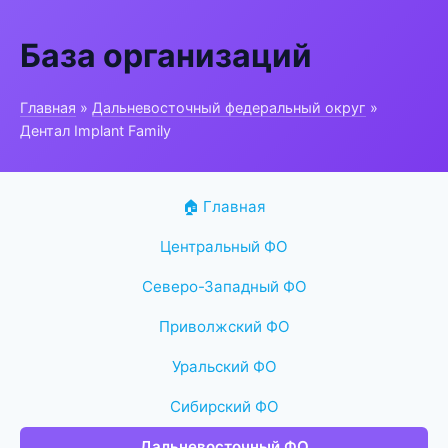
База организаций
Главная
»
Дальневосточный федеральный округ
»
Дентал Implant Family
🏠 Главная
Центральный ФО
Северо-Западный ФО
Приволжский ФО
Уральский ФО
Сибирский ФО
Дальневосточный ФО