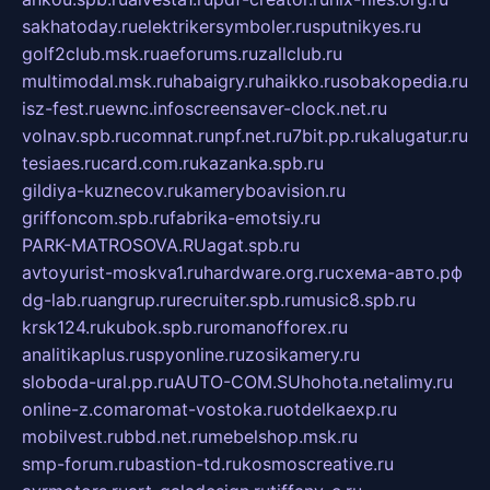
sakhatoday.ru
elektrikersymboler.ru
sputnikyes.ru
golf2club.msk.ru
aeforums.ru
zallclub.ru
multimodal.msk.ru
habaigry.ru
haikko.ru
sobakopedia.ru
isz-fest.ru
ewnc.info
screensaver-clock.net.ru
volnav.spb.ru
comnat.ru
npf.net.ru
7bit.pp.ru
kalugatur.ru
tesiaes.ru
card.com.ru
kazanka.spb.ru
gildiya-kuznecov.ru
kameryboavision.ru
griffoncom.spb.ru
fabrika-emotsiy.ru
PARK-MATROSOVA.RU
agat.spb.ru
avtoyurist-moskva1.ru
hardware.org.ru
схема-авто.рф
dg-lab.ru
angrup.ru
recruiter.spb.ru
music8.spb.ru
krsk124.ru
kubok.spb.ru
romanofforex.ru
analitikaplus.ru
spyonline.ru
zosikamery.ru
sloboda-ural.pp.ru
AUTO-COM.SU
hohota.net
alimy.ru
online-z.com
aromat-vostoka.ru
otdelkaexp.ru
mobilvest.ru
bbd.net.ru
mebelshop.msk.ru
smp-forum.ru
bastion-td.ru
kosmoscreative.ru