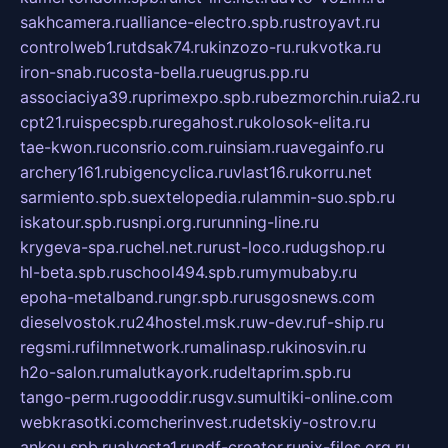
sakhcamera.ru
alliance-electro.spb.ru
stroyavt.ru
controlweb1.ru
tdsak74.ru
kinzozo-ru.ru
kvotka.ru
iron-snab.ru
costa-bella.ru
eugrus.pp.ru
associaciya39.ru
primexpo.spb.ru
bezmorchin.ru
ia2.ru
cpt21.ru
ispecspb.ru
regahost.ru
kolosok-elita.ru
tae-kwon.ru
consrio.com.ru
insiam.ru
avegainfo.ru
archery161.ru
bigencyclica.ru
vlast16.ru
korru.net
sarmiento.spb.su
extelopedia.ru
lammin-suo.spb.ru
iskatour.spb.ru
snpi.org.ru
running-line.ru
krygeva-spa.ru
chel.net.ru
rust-loco.ru
dugshop.ru
hl-beta.spb.ru
school494.spb.ru
mymubaby.ru
epoha-metalband.ru
ngr.spb.ru
rusgosnews.com
dieselvostok.ru
24hostel.msk.ru
w-dev.ru
f-ship.ru
regsmi.ru
filmnetwork.ru
malinasp.ru
kinosvin.ru
h2o-salon.ru
malutkayork.ru
deltaprim.spb.ru
tango-perm.ru
gooddir.ru
sgv.su
multiki-online.com
webkrasotki.com
cherinvest.ru
detskiy-ostrov.ru
ankou.spb.ru
alvesta1.ru
pdf-creator.ru
nix-files.org.ru