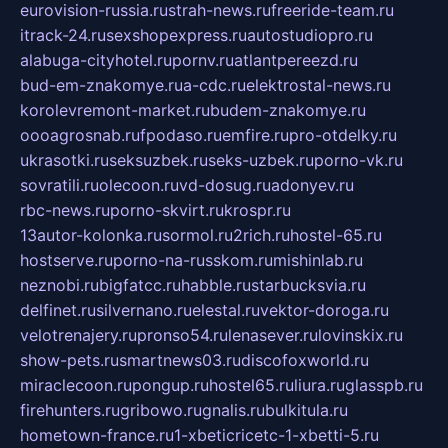
eurovision-russia.ru
strah-news.ru
freeride-team.ru
itrack-24.ru
sexshopexpress.ru
autostudiopro.ru
alabuga-cityhotel.ru
pornv.ru
atlantpereezd.ru
bud-em-znakomye.ru
a-cdc.ru
elektrostal-news.ru
korolevremont-market.ru
budem-znakomye.ru
oooagrosnab.ru
fpodaso.ru
emfire.ru
pro-otdelky.ru
ukrasotki.ru
seksuzbek.ru
seks-uzbek.ru
porno-vk.ru
sovratili.ru
olecoon.ru
vd-dosug.ru
adonyev.ru
rbc-news.ru
porno-skvirt.ru
krospr.ru
13autor-kolonka.ru
sormol.ru
2rich.ru
hostel-65.ru
hostserve.ru
porno-na-russkom.ru
mishinlab.ru
neznobi.ru
bigfatcc.ru
habble.ru
starbucksvia.ru
delfinet.ru
silvernano.ru
elestal.ru
vektor-doroga.ru
velotrenajery.ru
pronso54.ru
lenasever.ru
lovinskix.ru
show-pets.ru
smartnews03.ru
discofoxworld.ru
miraclecoon.ru
pongup.ru
hostel65.ru
liura.ru
glasspb.ru
firehunters.ru
gribowo.ru
gnalis.ru
bulkitula.ru
hometown-france.ru
1-xbeticricetc-1-xbetti-5.ru