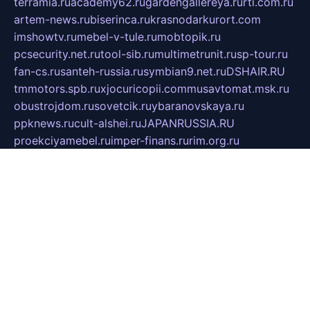
terramia.ru
academy62.ru
gardengallereya.ru
rti.com.ru
artem-news.ru
biserinca.ru
krasnodarkurort.com
imshowtv.ru
mebel-v-tule.ru
mobtopik.ru
pcsecurity.net.ru
tool-sib.ru
multimetrunit.ru
sp-tour.ru
fan-cs.ru
santeh-russia.ru
symbian9.net.ru
DSHAIR.RU
tmmotors.spb.ru
xjocuricopii.com
musavtomat.msk.ru
obustrojdom.ru
sovetcik.ru
ybaranovskaya.ru
ppknews.ru
cult-alshei.ru
JAPANRUSSIA.RU
proekciyamebel.ru
imper-finans.ru
rim.org.ru
glamourai.ru
brassminus.ru
zabor-pro.ru
ftn.pp.ru
dorogoe58.ru
laimengpacker.ru
kuzova-zapchasti.ru
sageerp.ru
taxodrom.ru
dsrazvitie.ru
hardcity.net.ru
ratinghomegames.ru
topservice25.ru
gubernyan.ru
gtglasslined.ru
ii4.ru
tssport.spb.ru
andorra24.com
blackwallstreet.ru
oboimos.ru
optim-doors.com.ru
ikuch.ru
nycr.org.ru
npa21.ru
vremya-ch.spb.ru
desert000.ru
ivtorgi.ru
ifiori.ru
catalog-statei.ru
dcv.org.ru
spetsmaster174.ru
ipkameryhiseeu.ru