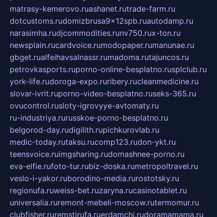
matrasy-kemerovo.ru
ashanet.ru
trade-farm.ru
dotcustoms.ru
domizbrusa9x12spb.ru
autodamp.ru
narasimha.ru
djcommodities.ru
nv750.ru
x-ton.ru
newsplain.ru
cardvoice.ru
modopaper.ru
manunae.ru
gbget.ru
alfeihavsalnassr.ru
madoma.ru
tajuncos.ru
petrovkasports.ru
porno-online-besplatno.ru
splclub.ru
york-life.ru
doroga-expo.ru
ribery.ru
cleanmedicine.ru
slovar-ivrit.ru
porno-video-besplatno.ru
seks-365.ru
ovucontrol.ru
sloty-igrovyye-avtomaty.ru
ru-industriya.ru
russkoe-porno-besplatno.ru
belgorod-day.ru
digilith.ru
pichkurovlab.ru
medic-today.ru
taksu.ru
comp123.ru
don-ykt.ru
teensvoice.ru
imgsharing.ru
domashnee-porno.ru
eva-elfie.ru
foto-tur.ru
biz-doska.ru
metropoltravel.ru
veslo-i-yakor.ru
borodino-media.ru
rostotsky.ru
regionufa.ru
weiss-bet.ru
zaryna.ru
casinotablet.ru
universalia.ru
remont-mebeli-moscow.ru
termomur.ru
clubfisher.ru
remstirufa.ru
erdamchi.ru
doramamama.ru