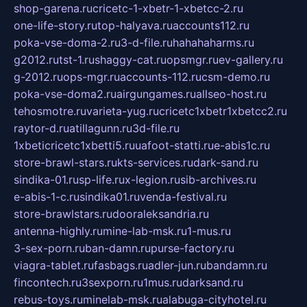
shop-garena.ru
cricetc-1-xbetr-1-xbetcc-2.ru
one-life-story.ru
top-halyava.ru
accounts112.ru
poka-vse-doma-2.ru
3-d-file.ru
hahahaharms.ru
g2012.ru
tst-1.ru
shaggy-cat.ru
opsmgr.ru
ev-gallery.ru
g-2012.ru
ops-mgr.ru
accounts-112.ru
csm-demo.ru
poka-vse-doma2.ru
airgungames.ru
allseo-host.ru
tehosmotre.ru
varieta-yug.ru
cricetc1xbetr1xbetcc2.ru
raytor-d.ru
atillagunn.ru
3d-file.ru
1xbeticricetc1xbetti5.ru
uafoot-statti.ru
e-abis1c.ru
store-brawl-stars.ru
kts-services.ru
dark-sand.ru
sindika-01.ru
sp-life.ru
x-legion.ru
sib-archives.ru
e-abis-1-c.ru
sindika01.ru
venda-festival.ru
store-brawlstars.ru
dooraleksandria.ru
antenna-highly.ru
mine-lab-msk.ru
1-mus.ru
3-sex-porn.ru
ban-damn.ru
purse-factory.ru
viagra-tablet.ru
fasbags.ru
adler-jun.ru
bandamn.ru
fincontech.ru
3sexporn.ru
1mus.ru
darksand.ru
rebus-toys.ru
minelab-msk.ru
alabuga-cityhotel.ru