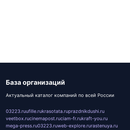
База организаций
Актуальный каталог компаний по всей России
03223.ru
ufille.ru
krasotata.ru
prazdnikdushi.ru
veetbox.ru
cinemapost.ru
ciam-fr.ru
kraft-you.ru
mega-press.ru
03223.ru
web-explore.ru
rastenuya.ru