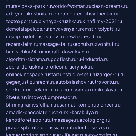
muraviovka-park.ru
worldofwoman.ru
clean-dreams.ru
arkrym.ru
kristinita.ru
dircomputer.ru
healthenter.ru
textexperts.ru
pivnaya-kruzhka.ru
kinofilmy-2021.ru
demolalapaluza.ru
tanyavanya.ru
remstir-tolyatti.ru
msdip.ru
jdol.ru
sokolovr.ru
newtech-spb.ru
rezemkleim.ru
massage-tai.ru
seonub.ru
zvonitut.ru
biolisichka24.ru
mncraft-download.ru
algoritm-sistema.ru
godflesh.ru
ru-industria.ru
zebra-tlt.ru
okna-proficom.ru
erynok.ru
onlinekinospace.ru
startupstudio-fefu.ru
zarges-ru.ru
gegenjustizunrecht.ru
autobalashov.ru
utrovortu.ru
spiski-firm.ru
elara-m.ru
kinomusorka.ru
mkcslava.ru
2bets.ru
vintovoykompressor.ru
birminghamvsfulham.ru
sarmat-komp.ru
pioneeri.ru
amadis-chocolate.ru
shkurki-karakulya.ru
kanotiforet.spb.ru
tutmassage.ru
ecolog.org.ru
praga.spb.ru
falcorussia.ru
autodoctorservis.ru
kamertondom.spb.ru
net-life.net.ru
avto-vozim.ru