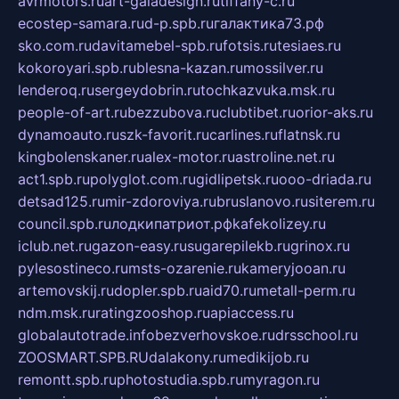
avrmotors.ru
art-galadesign.ru
tiffany-c.ru
ecostep-samara.ru
d-p.spb.ru
галактика73.рф
sko.com.ru
davitamebel-spb.ru
fotsis.ru
tesiaes.ru
kokoroyari.spb.ru
blesna-kazan.ru
mossilver.ru
lenderoq.ru
sergeydobrin.ru
tochkazvuka.msk.ru
people-of-art.ru
bezzubova.ru
clubtibet.ru
orior-aks.ru
dynamoauto.ru
szk-favorit.ru
carlines.ru
flatnsk.ru
kingbolenskaner.ru
alex-motor.ru
astroline.net.ru
act1.spb.ru
polyglot.com.ru
gidlipetsk.ru
ooo-driada.ru
detsad125.ru
mir-zdoroviya.ru
bruslanovo.ru
siterem.ru
council.spb.ru
лодкипатриот.рф
kafekolizey.ru
iclub.net.ru
gazon-easy.ru
sugarepilekb.ru
grinox.ru
pylesostineco.ru
msts-ozarenie.ru
kameryjooan.ru
artemovskij.ru
dopler.spb.ru
aid70.ru
metall-perm.ru
ndm.msk.ru
ratingzooshop.ru
apiaccess.ru
globalautotrade.info
bezverhovskoe.ru
drsschool.ru
ZOOSMART.SPB.RU
dalakony.ru
medikijob.ru
remontt.spb.ru
photostudia.spb.ru
myragon.ru