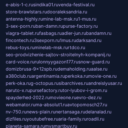
e-abis-1-c.ru
sindika01.ru
venda-festival.ru
store-brawlstars.ru
dooraleksandria.ru
antenna-highly.ru
mine-lab-msk.ru
1-mus.ru
3-sex-porn.ru
ban-damn.ru
purse-factory.ru
viagra-tablet.ru
fasbags.ru
adler-jun.ru
bandamn.ru
fincontech.ru
3sexporn.ru
1mus.ru
darksand.ru
rebus-toys.ru
minelab-msk.ru
rtdco.ru
seo-prodvizhenie-sajtov-stroitelnyh-kompanij.ru
card-voice.ru
rulonnyygazon177.ru
snow-guard.ru
domizbrusa-9x12spb.ru
demaholding.ru
aalse.ru
a380club.ru
argentinamia.ru
perkoka.ru
movie-one.ru
perk-oka.ru
g-octopus.ru
sibarchives.ru
andreislyusar.ru
naruto-x.ru
pursefactory.ru
tor-lyubov-i-grom.ru
spayderhed-2022.ru
movieone.ru
evro-dez.ru
webamator.ru
ma-absolut1.ru
avtopomosch27.ru
nv-750.ru
news-plain.ru
nertansaga.ru
delanalad.ru
dizfiles.ru
youtubefree.ru
aria-family.ru
roadli.ru
planeta-samara.ru
mysmartbuy.ru