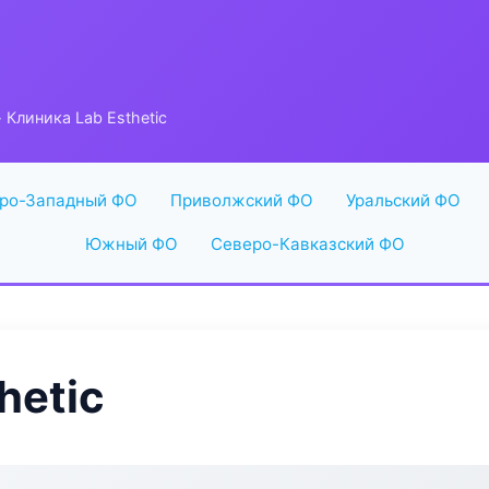
 Клиника Lab Esthetic
ро-Западный ФО
Приволжский ФО
Уральский ФО
Южный ФО
Северо-Кавказский ФО
hetic