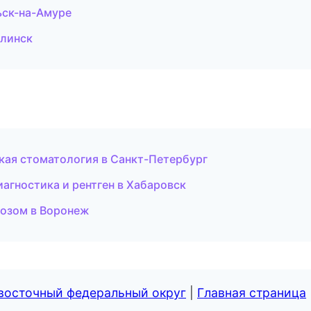
ск-на-Амуре
алинск
ая стоматология в Санкт-Петербург
иагностика и рентген в Хабаровск
козом в Воронеж
евосточный федеральный округ
|
Главная страница