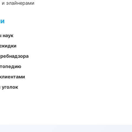
 и элайнерами
ми
ы наук
скидки
требнадзора
ортопедию
 клиентами
 уголок