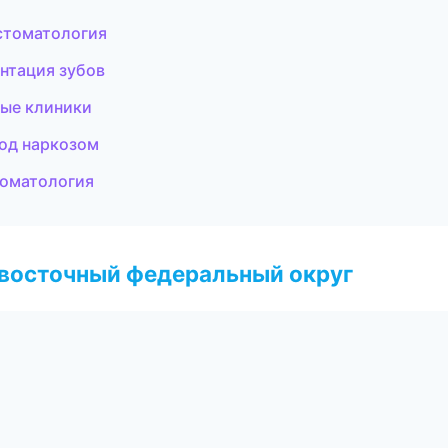
стоматология
нтация зубов
ые клиники
под наркозом
томатология
евосточный федеральный округ