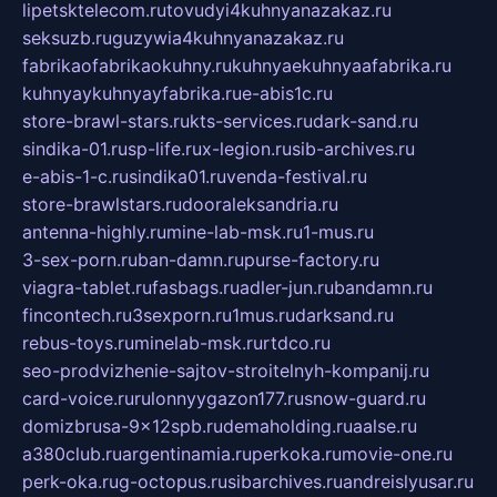
lipetsktelecom.ru
tovudyi4kuhnyanazakaz.ru
seksuzb.ru
guzywia4kuhnyanazakaz.ru
fabrikaofabrikaokuhny.ru
kuhnyaekuhnyaafabrika.ru
kuhnyaykuhnyayfabrika.ru
e-abis1c.ru
store-brawl-stars.ru
kts-services.ru
dark-sand.ru
sindika-01.ru
sp-life.ru
x-legion.ru
sib-archives.ru
e-abis-1-c.ru
sindika01.ru
venda-festival.ru
store-brawlstars.ru
dooraleksandria.ru
antenna-highly.ru
mine-lab-msk.ru
1-mus.ru
3-sex-porn.ru
ban-damn.ru
purse-factory.ru
viagra-tablet.ru
fasbags.ru
adler-jun.ru
bandamn.ru
fincontech.ru
3sexporn.ru
1mus.ru
darksand.ru
rebus-toys.ru
minelab-msk.ru
rtdco.ru
seo-prodvizhenie-sajtov-stroitelnyh-kompanij.ru
card-voice.ru
rulonnyygazon177.ru
snow-guard.ru
domizbrusa-9x12spb.ru
demaholding.ru
aalse.ru
a380club.ru
argentinamia.ru
perkoka.ru
movie-one.ru
perk-oka.ru
g-octopus.ru
sibarchives.ru
andreislyusar.ru