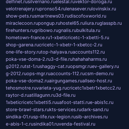
delfinet.ru
silvernano.ru
elestal.ru
vektor-doroga.ru
velotrenajery.ru
pronso54.ru
lenasever.ru
lovinskix.ru
show-pets.ru
smartnews03.ru
discofoxworld.ru
miraclecoon.ru
pongup.ru
hostel65.ru
liura.ru
glasspb.ru
firehunters.ru
gribowo.ru
gnalis.ru
bulkitula.ru
hometown-france.ru
1-xbeticricetc-1-xbetti-5.ru
shop-garena.ru
cricetc-1-xbetr-1-xbetcc-2.ru
one-life-story.ru
top-halyava.ru
accounts112.ru
poka-vse-doma-2.ru
3-d-file.ru
hahahaharms.ru
g2012.ru
tst-1.ru
shaggy-cat.ru
opsmgr.ru
ev-gallery.ru
g-2012.ru
ops-mgr.ru
accounts-112.ru
csm-demo.ru
poka-vse-doma2.ru
airgungames.ru
allseo-host.ru
tehosmotre.ru
varieta-yug.ru
cricetc1xbetr1xbetcc2.ru
raytor-d.ru
atillagunn.ru
3d-file.ru
1xbeticricetc1xbetti5.ru
uafoot-statti.ru
e-abis1c.ru
store-brawl-stars.ru
kts-services.ru
dark-sand.ru
sindika-01.ru
sp-life.ru
x-legion.ru
sib-archives.ru
e-abis-1-c.ru
sindika01.ru
venda-festival.ru