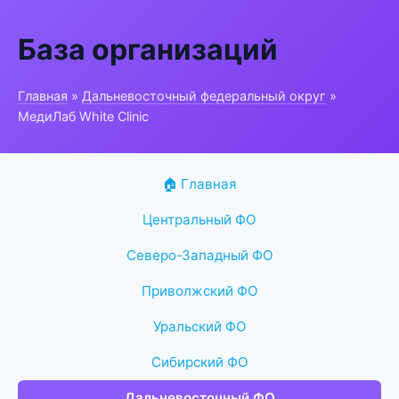
База организаций
Главная
»
Дальневосточный федеральный округ
»
МедиЛаб White Clinic
🏠 Главная
Центральный ФО
Северо-Западный ФО
Приволжский ФО
Уральский ФО
Сибирский ФО
Дальневосточный ФО