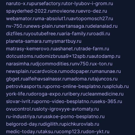
naruto-x.ru
pursefactory.ru
tor-lyubov-i-grom.ru
spayderhed-2022.ru
movieone.ru
evro-dez.ru
webamator.ru
ma-absolut1.ru
avtopomosch27.ru
nv-750.ru
news-plain.ru
nertansaga.ru
delanalad.ru
dizfiles.ru
youtubefree.ru
aria-family.ru
roadli.ru
planeta-samara.ru
mysmartbuy.ru
matrasy-kemerovo.ru
ashanet.ru
trade-farm.ru
dotcustoms.ru
domizbrusa9x12spb.ru
autodamp.ru
narasimha.ru
djcommodities.ru
nv750.ru
x-ton.ru
newsplain.ru
cardvoice.ru
modopaper.ru
manunae.ru
gbget.ru
alfeihavsalnassr.ru
madoma.ru
tajuncos.ru
petrovkasports.ru
porno-online-besplatno.ru
splclub.ru
york-life.ru
doroga-expo.ru
ribery.ru
cleanmedicine.ru
slovar-ivrit.ru
porno-video-besplatno.ru
seks-365.ru
ovucontrol.ru
sloty-igrovyye-avtomaty.ru
ru-industriya.ru
russkoe-porno-besplatno.ru
belgorod-day.ru
digilith.ru
pichkurovlab.ru
medic-today.ru
taksu.ru
comp123.ru
don-ykt.ru