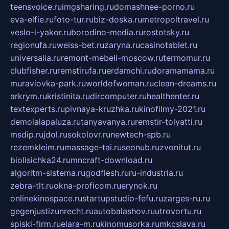
teensvoice.ru
imgsharing.ru
domashnee-porno.ru
eva-elfie.ru
foto-tur.ru
biz-doska.ru
metropoltravel.ru
veslo-i-yakor.ru
borodino-media.ru
rostotsky.ru
regionufa.ru
weiss-bet.ru
zaryna.ru
casinotablet.ru
universalia.ru
remont-mebeli-moscow.ru
termomur.ru
clubfisher.ru
remstirufa.ru
erdamchi.ru
doramamama.ru
muraviovka-park.ru
worldofwoman.ru
clean-dreams.ru
arkrym.ru
kristinita.ru
dircomputer.ru
healthenter.ru
textexperts.ru
pivnaya-kruzhka.ru
kinofilmy-2021.ru
demolalapaluza.ru
tanyavanya.ru
remstir-tolyatti.ru
msdip.ru
jdol.ru
sokolovr.ru
newtech-spb.ru
rezemkleim.ru
massage-tai.ru
seonub.ru
zvonitut.ru
biolisichka24.ru
mncraft-download.ru
algoritm-sistema.ru
godflesh.ru
ru-industria.ru
zebra-tlt.ru
okna-proficom.ru
erynok.ru
onlinekinospace.ru
startupstudio-fefu.ru
zarges-ru.ru
gegenjustizunrecht.ru
autobalashov.ru
utrovortu.ru
spiski-firm.ru
elara-m.ru
kinomusorka.ru
mkcslava.ru