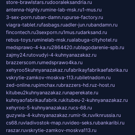
store-brawlstars.ru
dooraleksandria.ru
antenna-highly.ru
mine-lab-msk.ru
1-mus.ru
3-sex-porn.ru
ban-damn.ru
purse-factory.ru
viagra-tablet.ru
fasbags.ru
adler-jun.ru
bandamn.ru
fincontech.ru
3sexporn.ru
1mus.ru
darksand.ru
rebus-toys.ru
minelab-msk.ru
alabuga-cityhotel.ru
medsprawo-4-ka.ru
2864420.ru
blagodarenie-spb.ru
zajmy24.ru
tovudyi-4-kuhnyanazakaz.ru
brazzerscom.ru
medsprawo4ka.ru
xehyroo5kuhnyanazakaz.ru
fabrikayfabrikaefabrika.ru
vskrytie-zamkov-moskva-113.ru
biletnadom.ru
zed-online.ru
pimchax.ru
brazzers-hd.ru
z-host.ru
kitubeu2kuhnyanazakaz.ru
naperekate.ru
kuhnyaofabrikaufabrik.ru
kitubeu-2-kuhnyanazakaz.ru
xehyroo-5-kuhnyanazakaz.ru
cs-68.ru
guzywia-4-kuhnyanazakaz.ru
mir-tk.ru
vlknrussia.ru
cs68.ru
vladivostok-map.ru
video-seks.ru
bankaribi.ru
raszar.ru
vskrytie-zamkov-moskva113.ru