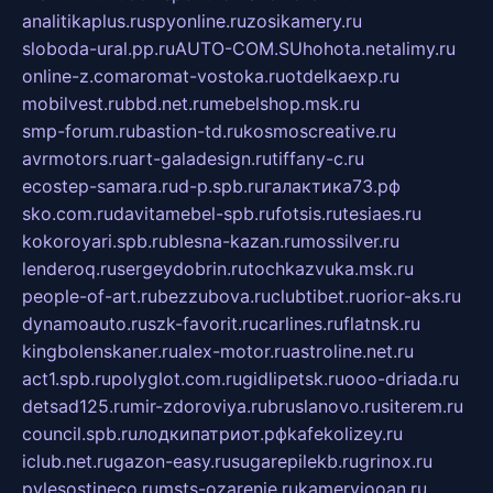
analitikaplus.ru
spyonline.ru
zosikamery.ru
sloboda-ural.pp.ru
AUTO-COM.SU
hohota.net
alimy.ru
online-z.com
aromat-vostoka.ru
otdelkaexp.ru
mobilvest.ru
bbd.net.ru
mebelshop.msk.ru
smp-forum.ru
bastion-td.ru
kosmoscreative.ru
avrmotors.ru
art-galadesign.ru
tiffany-c.ru
ecostep-samara.ru
d-p.spb.ru
галактика73.рф
sko.com.ru
davitamebel-spb.ru
fotsis.ru
tesiaes.ru
kokoroyari.spb.ru
blesna-kazan.ru
mossilver.ru
lenderoq.ru
sergeydobrin.ru
tochkazvuka.msk.ru
people-of-art.ru
bezzubova.ru
clubtibet.ru
orior-aks.ru
dynamoauto.ru
szk-favorit.ru
carlines.ru
flatnsk.ru
kingbolenskaner.ru
alex-motor.ru
astroline.net.ru
act1.spb.ru
polyglot.com.ru
gidlipetsk.ru
ooo-driada.ru
detsad125.ru
mir-zdoroviya.ru
bruslanovo.ru
siterem.ru
council.spb.ru
лодкипатриот.рф
kafekolizey.ru
iclub.net.ru
gazon-easy.ru
sugarepilekb.ru
grinox.ru
pylesostineco.ru
msts-ozarenie.ru
kameryjooan.ru