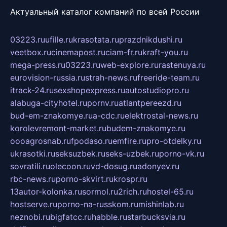
Актуальный каталог компаний по всей России
03223.ru
ufille.ru
krasotata.ru
prazdnikdushi.ru
veetbox.ru
cinemapost.ru
ciam-fr.ru
kraft-you.ru
mega-press.ru
03223.ru
web-explore.ru
rastenuya.ru
eurovision-russia.ru
strah-news.ru
freeride-team.ru
itrack-24.ru
sexshopexpress.ru
autostudiopro.ru
alabuga-cityhotel.ru
pornv.ru
atlantpereezd.ru
bud-em-znakomye.ru
a-cdc.ru
elektrostal-news.ru
korolevremont-market.ru
budem-znakomye.ru
oooagrosnab.ru
fpodaso.ru
emfire.ru
pro-otdelky.ru
ukrasotki.ru
seksuzbek.ru
seks-uzbek.ru
porno-vk.ru
sovratili.ru
olecoon.ru
vd-dosug.ru
adonyev.ru
rbc-news.ru
porno-skvirt.ru
krospr.ru
13autor-kolonka.ru
sormol.ru
2rich.ru
hostel-65.ru
hostserve.ru
porno-na-russkom.ru
mishinlab.ru
neznobi.ru
bigfatcc.ru
habble.ru
starbucksvia.ru