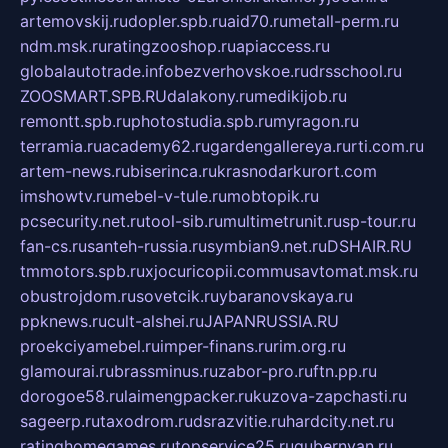
artemovskij.ru
dopler.spb.ru
aid70.ru
metall-perm.ru
ndm.msk.ru
ratingzooshop.ru
apiaccess.ru
globalautotrade.info
bezverhovskoe.ru
drsschool.ru
ZOOSMART.SPB.RU
dalakony.ru
medikijob.ru
remontt.spb.ru
photostudia.spb.ru
myragon.ru
terramia.ru
academy62.ru
gardengallereya.ru
rti.com.ru
artem-news.ru
biserinca.ru
krasnodarkurort.com
imshowtv.ru
mebel-v-tule.ru
mobtopik.ru
pcsecurity.net.ru
tool-sib.ru
multimetrunit.ru
sp-tour.ru
fan-cs.ru
santeh-russia.ru
symbian9.net.ru
DSHAIR.RU
tmmotors.spb.ru
xjocuricopii.com
musavtomat.msk.ru
obustrojdom.ru
sovetcik.ru
ybaranovskaya.ru
ppknews.ru
cult-alshei.ru
JAPANRUSSIA.RU
proekciyamebel.ru
imper-finans.ru
rim.org.ru
glamourai.ru
brassminus.ru
zabor-pro.ru
ftn.pp.ru
dorogoe58.ru
laimengpacker.ru
kuzova-zapchasti.ru
sageerp.ru
taxodrom.ru
dsrazvitie.ru
hardcity.net.ru
ratinghomegames.ru
topservice25.ru
gubernyan.ru