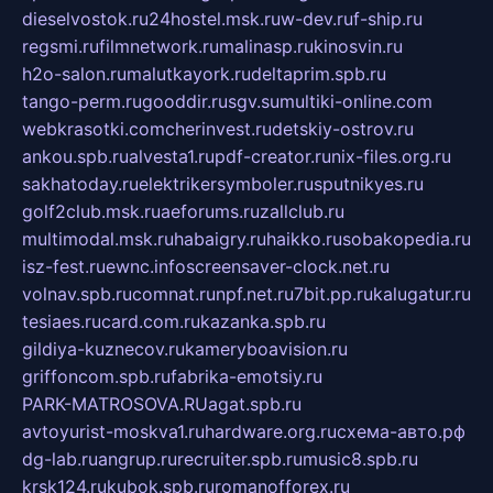
dieselvostok.ru
24hostel.msk.ru
w-dev.ru
f-ship.ru
regsmi.ru
filmnetwork.ru
malinasp.ru
kinosvin.ru
h2o-salon.ru
malutkayork.ru
deltaprim.spb.ru
tango-perm.ru
gooddir.ru
sgv.su
multiki-online.com
webkrasotki.com
cherinvest.ru
detskiy-ostrov.ru
ankou.spb.ru
alvesta1.ru
pdf-creator.ru
nix-files.org.ru
sakhatoday.ru
elektrikersymboler.ru
sputnikyes.ru
golf2club.msk.ru
aeforums.ru
zallclub.ru
multimodal.msk.ru
habaigry.ru
haikko.ru
sobakopedia.ru
isz-fest.ru
ewnc.info
screensaver-clock.net.ru
volnav.spb.ru
comnat.ru
npf.net.ru
7bit.pp.ru
kalugatur.ru
tesiaes.ru
card.com.ru
kazanka.spb.ru
gildiya-kuznecov.ru
kameryboavision.ru
griffoncom.spb.ru
fabrika-emotsiy.ru
PARK-MATROSOVA.RU
agat.spb.ru
avtoyurist-moskva1.ru
hardware.org.ru
схема-авто.рф
dg-lab.ru
angrup.ru
recruiter.spb.ru
music8.spb.ru
krsk124.ru
kubok.spb.ru
romanofforex.ru