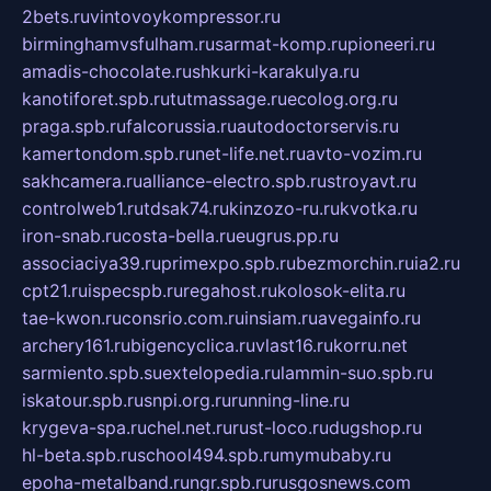
2bets.ru
vintovoykompressor.ru
birminghamvsfulham.ru
sarmat-komp.ru
pioneeri.ru
amadis-chocolate.ru
shkurki-karakulya.ru
kanotiforet.spb.ru
tutmassage.ru
ecolog.org.ru
praga.spb.ru
falcorussia.ru
autodoctorservis.ru
kamertondom.spb.ru
net-life.net.ru
avto-vozim.ru
sakhcamera.ru
alliance-electro.spb.ru
stroyavt.ru
controlweb1.ru
tdsak74.ru
kinzozo-ru.ru
kvotka.ru
iron-snab.ru
costa-bella.ru
eugrus.pp.ru
associaciya39.ru
primexpo.spb.ru
bezmorchin.ru
ia2.ru
cpt21.ru
ispecspb.ru
regahost.ru
kolosok-elita.ru
tae-kwon.ru
consrio.com.ru
insiam.ru
avegainfo.ru
archery161.ru
bigencyclica.ru
vlast16.ru
korru.net
sarmiento.spb.su
extelopedia.ru
lammin-suo.spb.ru
iskatour.spb.ru
snpi.org.ru
running-line.ru
krygeva-spa.ru
chel.net.ru
rust-loco.ru
dugshop.ru
hl-beta.spb.ru
school494.spb.ru
mymubaby.ru
epoha-metalband.ru
ngr.spb.ru
rusgosnews.com