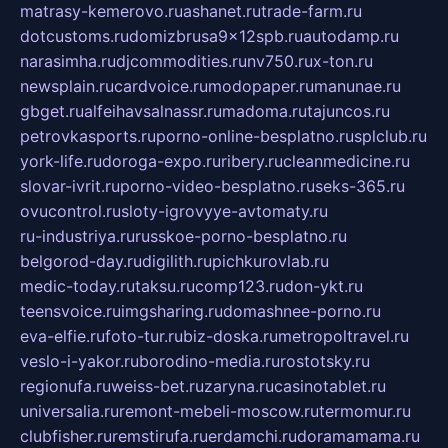
matrasy-kemerovo.ru
ashanet.ru
trade-farm.ru
dotcustoms.ru
domizbrusa9x12spb.ru
autodamp.ru
narasimha.ru
djcommodities.ru
nv750.ru
x-ton.ru
newsplain.ru
cardvoice.ru
modopaper.ru
manunae.ru
gbget.ru
alfeihavsalnassr.ru
madoma.ru
tajuncos.ru
petrovkasports.ru
porno-online-besplatno.ru
splclub.ru
york-life.ru
doroga-expo.ru
ribery.ru
cleanmedicine.ru
slovar-ivrit.ru
porno-video-besplatno.ru
seks-365.ru
ovucontrol.ru
sloty-igrovyye-avtomaty.ru
ru-industriya.ru
russkoe-porno-besplatno.ru
belgorod-day.ru
digilith.ru
pichkurovlab.ru
medic-today.ru
taksu.ru
comp123.ru
don-ykt.ru
teensvoice.ru
imgsharing.ru
domashnee-porno.ru
eva-elfie.ru
foto-tur.ru
biz-doska.ru
metropoltravel.ru
veslo-i-yakor.ru
borodino-media.ru
rostotsky.ru
regionufa.ru
weiss-bet.ru
zaryna.ru
casinotablet.ru
universalia.ru
remont-mebeli-moscow.ru
termomur.ru
clubfisher.ru
remstirufa.ru
erdamchi.ru
doramamama.ru