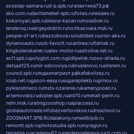
ecostep-samara.ru
d-p.spb.ru
галактика73.рф
sko.com.ru
davitamebel-spb.ru
fotsis.ru
tesiaes.ru
kokoroyari.spb.ru
blesna-kazan.ru
mossilver.ru
lenderoq.ru
sergeydobrin.ru
tochkazvuka.msk.ru
people-of-art.ru
bezzubova.ru
clubtibet.ru
orior-aks.ru
dynamoauto.ru
szk-favorit.ru
carlines.ru
flatnsk.ru
kingbolenskaner.ru
alex-motor.ru
astroline.net.ru
act1.spb.ru
polyglot.com.ru
gidlipetsk.ru
ooo-driada.ru
detsad125.ru
mir-zdoroviya.ru
bruslanovo.ru
siterem.ru
council.spb.ru
лодкипатриот.рф
kafekolizey.ru
iclub.net.ru
gazon-easy.ru
sugarepilekb.ru
grinox.ru
pylesostineco.ru
msts-ozarenie.ru
kameryjooan.ru
artemovskij.ru
dopler.spb.ru
aid70.ru
metall-perm.ru
ndm.msk.ru
ratingzooshop.ru
apiaccess.ru
globalautotrade.info
bezverhovskoe.ru
drsschool.ru
ZOOSMART.SPB.RU
dalakony.ru
medikijob.ru
remontt.spb.ru
photostudia.spb.ru
myragon.ru
terramia.ru
academy62.ru
gardengallereya.ru
rti.com.ru