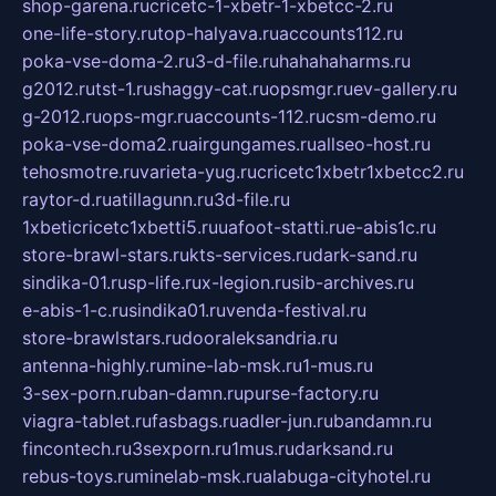
shop-garena.ru
cricetc-1-xbetr-1-xbetcc-2.ru
one-life-story.ru
top-halyava.ru
accounts112.ru
poka-vse-doma-2.ru
3-d-file.ru
hahahaharms.ru
g2012.ru
tst-1.ru
shaggy-cat.ru
opsmgr.ru
ev-gallery.ru
g-2012.ru
ops-mgr.ru
accounts-112.ru
csm-demo.ru
poka-vse-doma2.ru
airgungames.ru
allseo-host.ru
tehosmotre.ru
varieta-yug.ru
cricetc1xbetr1xbetcc2.ru
raytor-d.ru
atillagunn.ru
3d-file.ru
1xbeticricetc1xbetti5.ru
uafoot-statti.ru
e-abis1c.ru
store-brawl-stars.ru
kts-services.ru
dark-sand.ru
sindika-01.ru
sp-life.ru
x-legion.ru
sib-archives.ru
e-abis-1-c.ru
sindika01.ru
venda-festival.ru
store-brawlstars.ru
dooraleksandria.ru
antenna-highly.ru
mine-lab-msk.ru
1-mus.ru
3-sex-porn.ru
ban-damn.ru
purse-factory.ru
viagra-tablet.ru
fasbags.ru
adler-jun.ru
bandamn.ru
fincontech.ru
3sexporn.ru
1mus.ru
darksand.ru
rebus-toys.ru
minelab-msk.ru
alabuga-cityhotel.ru