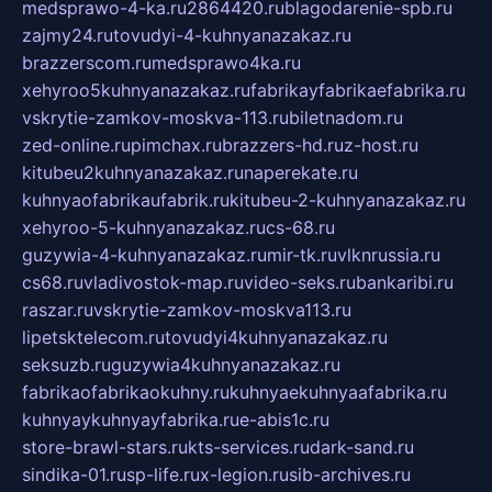
medsprawo-4-ka.ru
2864420.ru
blagodarenie-spb.ru
zajmy24.ru
tovudyi-4-kuhnyanazakaz.ru
brazzerscom.ru
medsprawo4ka.ru
xehyroo5kuhnyanazakaz.ru
fabrikayfabrikaefabrika.ru
vskrytie-zamkov-moskva-113.ru
biletnadom.ru
zed-online.ru
pimchax.ru
brazzers-hd.ru
z-host.ru
kitubeu2kuhnyanazakaz.ru
naperekate.ru
kuhnyaofabrikaufabrik.ru
kitubeu-2-kuhnyanazakaz.ru
xehyroo-5-kuhnyanazakaz.ru
cs-68.ru
guzywia-4-kuhnyanazakaz.ru
mir-tk.ru
vlknrussia.ru
cs68.ru
vladivostok-map.ru
video-seks.ru
bankaribi.ru
raszar.ru
vskrytie-zamkov-moskva113.ru
lipetsktelecom.ru
tovudyi4kuhnyanazakaz.ru
seksuzb.ru
guzywia4kuhnyanazakaz.ru
fabrikaofabrikaokuhny.ru
kuhnyaekuhnyaafabrika.ru
kuhnyaykuhnyayfabrika.ru
e-abis1c.ru
store-brawl-stars.ru
kts-services.ru
dark-sand.ru
sindika-01.ru
sp-life.ru
x-legion.ru
sib-archives.ru