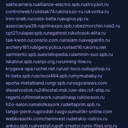
sakhcamera.ru
alliance-electro.spb.ru
stroyavt.ru
controlweb1.ru
tdsak74.ru
kinzozo-ru.ru
kvotka.ru
iron-snab.ru
costa-bella.ru
eugrus.pp.ru
associaciya39.ru
primexpo.spb.ru
bezmorchin.ru
ia2.ru
cpt21.ru
ispecspb.ru
regahost.ru
kolosok-elita.ru
tae-kwon.ru
consrio.com.ru
insiam.ru
avegainfo.ru
archery161.ru
bigencyclica.ru
vlast16.ru
korru.net
sarmiento.spb.su
extelopedia.ru
lammin-suo.spb.ru
iskatour.spb.ru
snpi.org.ru
running-line.ru
krygeva-spa.ru
chel.net.ru
rust-loco.ru
dugshop.ru
hl-beta.spb.ru
school494.spb.ru
mymubaby.ru
epoha-metalband.ru
ngr.spb.ru
rusgosnews.com
dieselvostok.ru
24hostel.msk.ru
w-dev.ru
f-ship.ru
regsmi.ru
filmnetwork.ru
malinasp.ru
kinosvin.ru
h2o-salon.ru
malutkayork.ru
deltaprim.spb.ru
tango-perm.ru
gooddir.ru
sgv.su
multiki-online.com
webkrasotki.com
cherinvest.ru
detskiy-ostrov.ru
ankou.spb.ru
alvesta1.ru
pdf-creator.ru
nix-files.org.ru