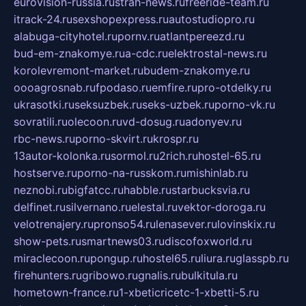
eurovision-russia.ru
strah-news.ru
freeride-team.ru
itrack-24.ru
sexshopexpress.ru
autostudiopro.ru
alabuga-cityhotel.ru
pornv.ru
atlantpereezd.ru
bud-em-znakomye.ru
a-cdc.ru
elektrostal-news.ru
korolevremont-market.ru
budem-znakomye.ru
oooagrosnab.ru
fpodaso.ru
emfire.ru
pro-otdelky.ru
ukrasotki.ru
seksuzbek.ru
seks-uzbek.ru
porno-vk.ru
sovratili.ru
olecoon.ru
vd-dosug.ru
adonyev.ru
rbc-news.ru
porno-skvirt.ru
krospr.ru
13autor-kolonka.ru
sormol.ru
2rich.ru
hostel-65.ru
hostserve.ru
porno-na-russkom.ru
mishinlab.ru
neznobi.ru
bigfatcc.ru
habble.ru
starbucksvia.ru
delfinet.ru
silvernano.ru
elestal.ru
vektor-doroga.ru
velotrenajery.ru
pronso54.ru
lenasever.ru
lovinskix.ru
show-pets.ru
smartnews03.ru
discofoxworld.ru
miraclecoon.ru
pongup.ru
hostel65.ru
liura.ru
glasspb.ru
firehunters.ru
gribowo.ru
gnalis.ru
bulkitula.ru
hometown-france.ru
1-xbeticricetc-1-xbetti-5.ru