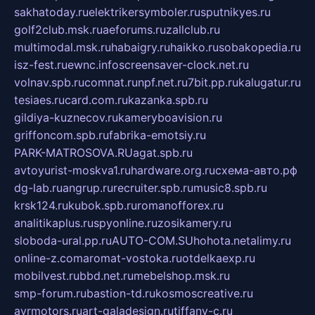
sakhatoday.ru
elektrikersymboler.ru
sputnikyes.ru
golf2club.msk.ru
aeforums.ru
zallclub.ru
multimodal.msk.ru
habaigry.ru
haikko.ru
sobakopedia.ru
isz-fest.ru
ewnc.info
screensaver-clock.net.ru
volnav.spb.ru
comnat.ru
npf.net.ru
7bit.pp.ru
kalugatur.ru
tesiaes.ru
card.com.ru
kazanka.spb.ru
gildiya-kuznecov.ru
kameryboavision.ru
griffoncom.spb.ru
fabrika-emotsiy.ru
PARK-MATROSOVA.RU
agat.spb.ru
avtoyurist-moskva1.ru
hardware.org.ru
схема-авто.рф
dg-lab.ru
angrup.ru
recruiter.spb.ru
music8.spb.ru
krsk124.ru
kubok.spb.ru
romanofforex.ru
analitikaplus.ru
spyonline.ru
zosikamery.ru
sloboda-ural.pp.ru
AUTO-COM.SU
hohota.net
alimy.ru
online-z.com
aromat-vostoka.ru
otdelkaexp.ru
mobilvest.ru
bbd.net.ru
mebelshop.msk.ru
smp-forum.ru
bastion-td.ru
kosmoscreative.ru
avrmotors.ru
art-galadesign.ru
tiffany-c.ru