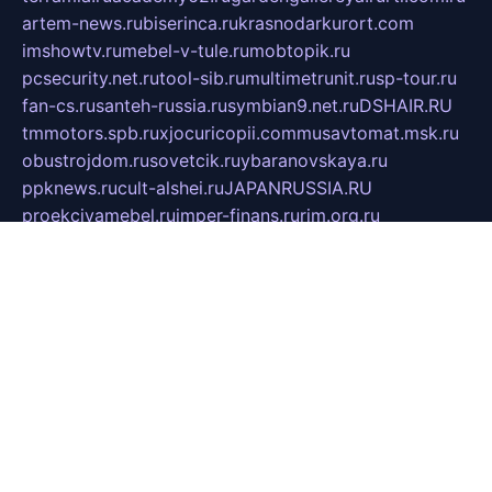
artem-news.ru
biserinca.ru
krasnodarkurort.com
imshowtv.ru
mebel-v-tule.ru
mobtopik.ru
pcsecurity.net.ru
tool-sib.ru
multimetrunit.ru
sp-tour.ru
fan-cs.ru
santeh-russia.ru
symbian9.net.ru
DSHAIR.RU
tmmotors.spb.ru
xjocuricopii.com
musavtomat.msk.ru
obustrojdom.ru
sovetcik.ru
ybaranovskaya.ru
ppknews.ru
cult-alshei.ru
JAPANRUSSIA.RU
proekciyamebel.ru
imper-finans.ru
rim.org.ru
glamourai.ru
brassminus.ru
zabor-pro.ru
ftn.pp.ru
dorogoe58.ru
laimengpacker.ru
kuzova-zapchasti.ru
sageerp.ru
taxodrom.ru
dsrazvitie.ru
hardcity.net.ru
ratinghomegames.ru
topservice25.ru
gubernyan.ru
gtglasslined.ru
ii4.ru
tssport.spb.ru
andorra24.com
blackwallstreet.ru
oboimos.ru
optim-doors.com.ru
ikuch.ru
nycr.org.ru
npa21.ru
vremya-ch.spb.ru
desert000.ru
ivtorgi.ru
ifiori.ru
catalog-statei.ru
dcv.org.ru
spetsmaster174.ru
ipkameryhiseeu.ru
dum26.ru
ruspol.spb.ru
fr-opendp.ru
kam-solnyshko.ru