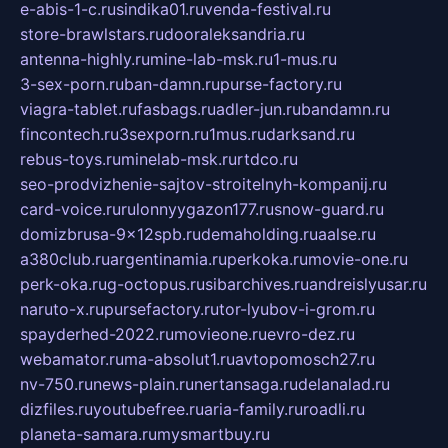
e-abis-1-c.ru
sindika01.ru
venda-festival.ru
store-brawlstars.ru
dooraleksandria.ru
antenna-highly.ru
mine-lab-msk.ru
1-mus.ru
3-sex-porn.ru
ban-damn.ru
purse-factory.ru
viagra-tablet.ru
fasbags.ru
adler-jun.ru
bandamn.ru
fincontech.ru
3sexporn.ru
1mus.ru
darksand.ru
rebus-toys.ru
minelab-msk.ru
rtdco.ru
seo-prodvizhenie-sajtov-stroitelnyh-kompanij.ru
card-voice.ru
rulonnyygazon177.ru
snow-guard.ru
domizbrusa-9x12spb.ru
demaholding.ru
aalse.ru
a380club.ru
argentinamia.ru
perkoka.ru
movie-one.ru
perk-oka.ru
g-octopus.ru
sibarchives.ru
andreislyusar.ru
naruto-x.ru
pursefactory.ru
tor-lyubov-i-grom.ru
spayderhed-2022.ru
movieone.ru
evro-dez.ru
webamator.ru
ma-absolut1.ru
avtopomosch27.ru
nv-750.ru
news-plain.ru
nertansaga.ru
delanalad.ru
dizfiles.ru
youtubefree.ru
aria-family.ru
roadli.ru
planeta-samara.ru
mysmartbuy.ru