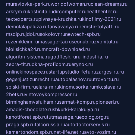
muraviovka-park.ru
worldofwoman.ru
clean-dreams.ru
arkrym.ru
kristinita.ru
dircomputer.ru
healthenter.ru
textexperts.ru
pivnaya-kruzhka.ru
kinofilmy-2021.ru
demolalapaluza.ru
tanyavanya.ru
remstir-tolyatti.ru
msdip.ru
jdol.ru
sokolovr.ru
newtech-spb.ru
rezemkleim.ru
massage-tai.ru
seonub.ru
zvonitut.ru
biolisichka24.ru
mncraft-download.ru
algoritm-sistema.ru
godflesh.ru
ru-industria.ru
zebra-tlt.ru
okna-proficom.ru
erynok.ru
onlinekinospace.ru
startupstudio-fefu.ru
zarges-ru.ru
gegenjustizunrecht.ru
autobalashov.ru
utrovortu.ru
spiski-firm.ru
elara-m.ru
kinomusorka.ru
mkcslava.ru
2bets.ru
vintovoykompressor.ru
birminghamvsfulham.ru
sarmat-komp.ru
pioneeri.ru
amadis-chocolate.ru
shkurki-karakulya.ru
kanotiforet.spb.ru
tutmassage.ru
ecolog.org.ru
praga.spb.ru
falcorussia.ru
autodoctorservis.ru
kamertondom.spb.ru
net-life.net.ru
avto-vozim.ru