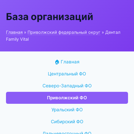
База организаций
Главная
»
Приволжский федеральный округ
» Дентал
Family Vital
🏠 Главная
Центральный ФО
Северо-Западный ФО
Приволжский ФО
Уральский ФО
Сибирский ФО
Дальневосточный ФО