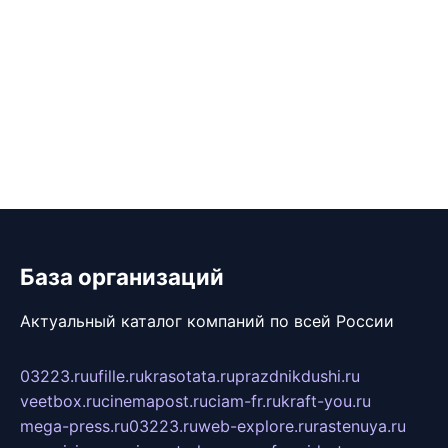
База организаций
Актуальный каталог компаний по всей России
03223.ru
ufille.ru
krasotata.ru
prazdnikdushi.ru
veetbox.ru
cinemapost.ru
ciam-fr.ru
kraft-you.ru
mega-press.ru
03223.ru
web-explore.ru
rastenuya.ru