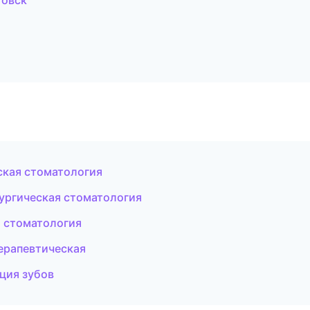
товск
ская стоматология
рургическая стоматология
я стоматология
терапевтическая
ция зубов