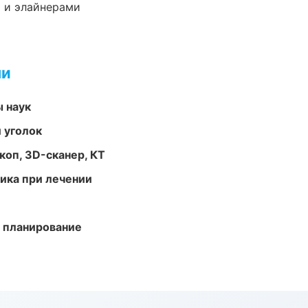
 и элайнерами
ми
ы наук
 уголок
оп, 3D-сканер, КТ
тика при лечении
 планирование