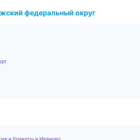
лжский федеральный округ
ург
тия и брекеты в Иваново