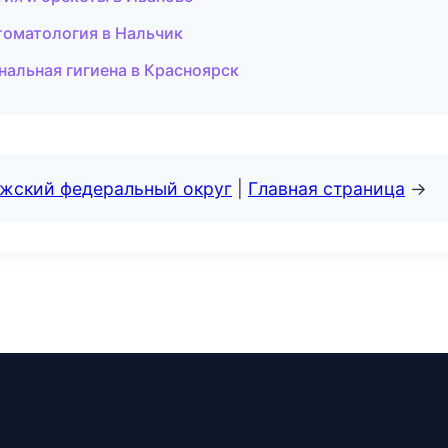
стоматология в Нальчик
альная гигиена в Красноярск
лжский федеральный округ
|
Главная страница
→