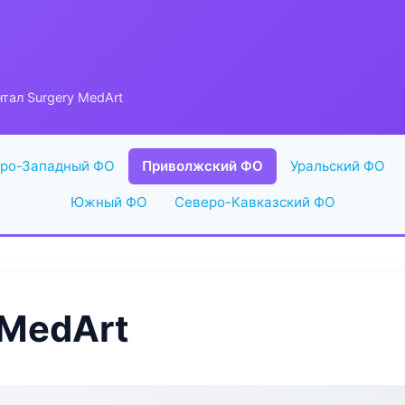
тал Surgery MedArt
ро-Западный ФО
Приволжский ФО
Уральский ФО
Южный ФО
Северо-Кавказский ФО
 MedArt