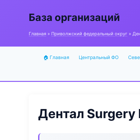
База организаций
Главная
»
Приволжский федеральный округ
» Ден
🏠 Главная
Центральный ФО
Севе
Дентал Surgery