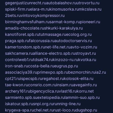
gegenjustizunrecht.ru
autobalashov.ru
utrovortu.ru
spiski-firm.ru
elara-m.ru
kinomusorka.ru
mkcslava.ru
2bets.ru
vintovoykompressor.ru
birminghamvsfulham.ru
sarmat-komp.ru
pioneeri.ru
amadis-chocolate.ru
shkurki-karakulya.ru
kanotiforet.spb.ru
tutmassage.ru
ecolog.org.ru
praga.spb.ru
falcorussia.ru
autodoctorservis.ru
kamertondom.spb.ru
net-life.net.ru
avto-vozim.ru
sakhcamera.ru
alliance-electro.spb.ru
stroyavt.ru
controlweb1.ru
tdsak74.ru
kinzozo-ru.ru
kvotka.ru
iron-snab.ru
costa-bella.ru
eugrus.pp.ru
associaciya39.ru
primexpo.spb.ru
bezmorchin.ru
ia2.ru
cpt21.ru
ispecspb.ru
regahost.ru
kolosok-elita.ru
tae-kwon.ru
consrio.com.ru
insiam.ru
avegainfo.ru
archery161.ru
bigencyclica.ru
vlast16.ru
korru.net
sarmiento.spb.su
extelopedia.ru
lammin-suo.spb.ru
iskatour.spb.ru
snpi.org.ru
running-line.ru
krygeva-spa.ru
chel.net.ru
rust-loco.ru
dugshop.ru