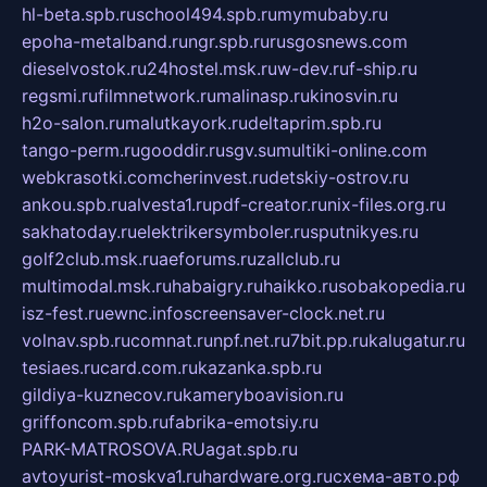
hl-beta.spb.ru
school494.spb.ru
mymubaby.ru
epoha-metalband.ru
ngr.spb.ru
rusgosnews.com
dieselvostok.ru
24hostel.msk.ru
w-dev.ru
f-ship.ru
regsmi.ru
filmnetwork.ru
malinasp.ru
kinosvin.ru
h2o-salon.ru
malutkayork.ru
deltaprim.spb.ru
tango-perm.ru
gooddir.ru
sgv.su
multiki-online.com
webkrasotki.com
cherinvest.ru
detskiy-ostrov.ru
ankou.spb.ru
alvesta1.ru
pdf-creator.ru
nix-files.org.ru
sakhatoday.ru
elektrikersymboler.ru
sputnikyes.ru
golf2club.msk.ru
aeforums.ru
zallclub.ru
multimodal.msk.ru
habaigry.ru
haikko.ru
sobakopedia.ru
isz-fest.ru
ewnc.info
screensaver-clock.net.ru
volnav.spb.ru
comnat.ru
npf.net.ru
7bit.pp.ru
kalugatur.ru
tesiaes.ru
card.com.ru
kazanka.spb.ru
gildiya-kuznecov.ru
kameryboavision.ru
griffoncom.spb.ru
fabrika-emotsiy.ru
PARK-MATROSOVA.RU
agat.spb.ru
avtoyurist-moskva1.ru
hardware.org.ru
схема-авто.рф