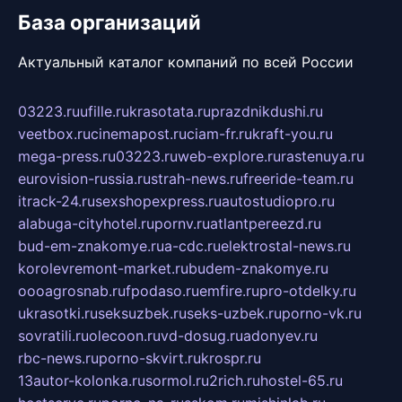
База организаций
Актуальный каталог компаний по всей России
03223.ru
ufille.ru
krasotata.ru
prazdnikdushi.ru
veetbox.ru
cinemapost.ru
ciam-fr.ru
kraft-you.ru
mega-press.ru
03223.ru
web-explore.ru
rastenuya.ru
eurovision-russia.ru
strah-news.ru
freeride-team.ru
itrack-24.ru
sexshopexpress.ru
autostudiopro.ru
alabuga-cityhotel.ru
pornv.ru
atlantpereezd.ru
bud-em-znakomye.ru
a-cdc.ru
elektrostal-news.ru
korolevremont-market.ru
budem-znakomye.ru
oooagrosnab.ru
fpodaso.ru
emfire.ru
pro-otdelky.ru
ukrasotki.ru
seksuzbek.ru
seks-uzbek.ru
porno-vk.ru
sovratili.ru
olecoon.ru
vd-dosug.ru
adonyev.ru
rbc-news.ru
porno-skvirt.ru
krospr.ru
13autor-kolonka.ru
sormol.ru
2rich.ru
hostel-65.ru