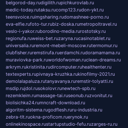
belgorod-day.ru
digilith.ru
pichkurovlab.ru
medic-today.ru
taksu.ru
comp123.ru
don-ykt.ru
teensvoice.ru
imgsharing.ru
domashnee-porno.ru
eva-elfie.ru
foto-tur.ru
biz-doska.ru
metropoltravel.ru
veslo-i-yakor.ru
borodino-media.ru
rostotsky.ru
regionufa.ru
weiss-bet.ru
zaryna.ru
casinotablet.ru
universalia.ru
remont-mebeli-moscow.ru
termomur.ru
clubfisher.ru
remstirufa.ru
erdamchi.ru
doramamama.ru
muraviovka-park.ru
worldofwoman.ru
clean-dreams.ru
arkrym.ru
kristinita.ru
dircomputer.ru
healthenter.ru
textexperts.ru
pivnaya-kruzhka.ru
kinofilmy-2021.ru
demolalapaluza.ru
tanyavanya.ru
remstir-tolyatti.ru
msdip.ru
jdol.ru
sokolovr.ru
newtech-spb.ru
rezemkleim.ru
massage-tai.ru
seonub.ru
zvonitut.ru
biolisichka24.ru
mncraft-download.ru
algoritm-sistema.ru
godflesh.ru
ru-industria.ru
zebra-tlt.ru
okna-proficom.ru
erynok.ru
onlinekinospace.ru
startupstudio-fefu.ru
zarges-ru.ru