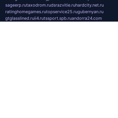
sageerp.ru
taxodrom.ru
dsrazvitie.ru
hardcity.net.ru
ratinghomegames.ru
topservice25.ru
gubernyan.ru
gtglasslined.ru
ii4.ru
tssport.spb.ru
andorra24.com
blackwallstreet.ru
oboimos.ru
optim-doors.com.ru
ikuch.ru
nycr.org.ru
npa21.ru
vremya-ch.spb.ru
desert000.ru
ivtorgi.ru
ifiori.ru
catalog-statei.ru
dcv.org.ru
spetsmaster174.ru
ipkameryhiseeu.ru
dum26.ru
ruspol.spb.ru
fr-opendp.ru
kam-solnyshko.ru
cheyenne-arapaho.ru
sevzapmetal.spb.ru
ted-lapidus.spb.ru
parasite-eliminator.ru
sigma-complete.ru
modernworld.ru
dama-moda.ru
eholot-group.ru
sk-nvkz.ru
DRONGOLD.RU
democratia2.ru
i-farmer.ru
mass-sport.org
jablonex.spb.ru
bookmess.ru
linkword.ru
refineua.com.ru
cs-spec.net.ru
altay-mebel.ru
DNK-THEATRE.RU
mechaniks.spb.ru
ipcamtechage.ru
skosta.ru
a-sun.ru
stroy-ldsp.ru
snowlands.org.ru
childrensshoes.ru
mrlizzy.ru
mebelsofiakrd.ru