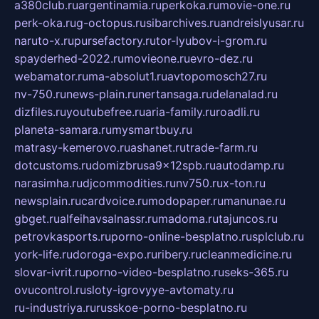
a380club.ru
argentinamia.ru
perkoka.ru
movie-one.ru
perk-oka.ru
g-octopus.ru
sibarchives.ru
andreislyusar.ru
naruto-x.ru
pursefactory.ru
tor-lyubov-i-grom.ru
spayderhed-2022.ru
movieone.ru
evro-dez.ru
webamator.ru
ma-absolut1.ru
avtopomosch27.ru
nv-750.ru
news-plain.ru
nertansaga.ru
delanalad.ru
dizfiles.ru
youtubefree.ru
aria-family.ru
roadli.ru
planeta-samara.ru
mysmartbuy.ru
matrasy-kemerovo.ru
ashanet.ru
trade-farm.ru
dotcustoms.ru
domizbrusa9x12spb.ru
autodamp.ru
narasimha.ru
djcommodities.ru
nv750.ru
x-ton.ru
newsplain.ru
cardvoice.ru
modopaper.ru
manunae.ru
gbget.ru
alfeihavsalnassr.ru
madoma.ru
tajuncos.ru
petrovkasports.ru
porno-online-besplatno.ru
splclub.ru
york-life.ru
doroga-expo.ru
ribery.ru
cleanmedicine.ru
slovar-ivrit.ru
porno-video-besplatno.ru
seks-365.ru
ovucontrol.ru
sloty-igrovyye-avtomaty.ru
ru-industriya.ru
russkoe-porno-besplatno.ru