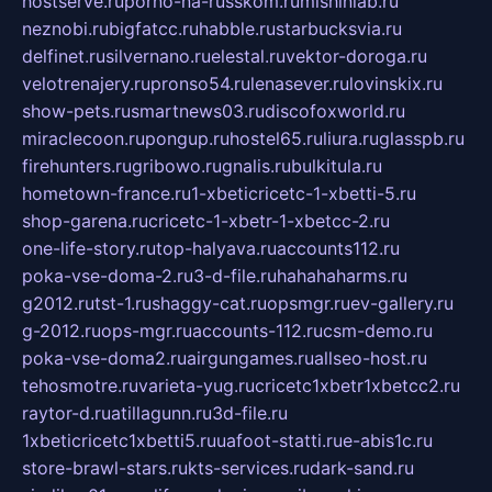
hostserve.ru
porno-na-russkom.ru
mishinlab.ru
neznobi.ru
bigfatcc.ru
habble.ru
starbucksvia.ru
delfinet.ru
silvernano.ru
elestal.ru
vektor-doroga.ru
velotrenajery.ru
pronso54.ru
lenasever.ru
lovinskix.ru
show-pets.ru
smartnews03.ru
discofoxworld.ru
miraclecoon.ru
pongup.ru
hostel65.ru
liura.ru
glasspb.ru
firehunters.ru
gribowo.ru
gnalis.ru
bulkitula.ru
hometown-france.ru
1-xbeticricetc-1-xbetti-5.ru
shop-garena.ru
cricetc-1-xbetr-1-xbetcc-2.ru
one-life-story.ru
top-halyava.ru
accounts112.ru
poka-vse-doma-2.ru
3-d-file.ru
hahahaharms.ru
g2012.ru
tst-1.ru
shaggy-cat.ru
opsmgr.ru
ev-gallery.ru
g-2012.ru
ops-mgr.ru
accounts-112.ru
csm-demo.ru
poka-vse-doma2.ru
airgungames.ru
allseo-host.ru
tehosmotre.ru
varieta-yug.ru
cricetc1xbetr1xbetcc2.ru
raytor-d.ru
atillagunn.ru
3d-file.ru
1xbeticricetc1xbetti5.ru
uafoot-statti.ru
e-abis1c.ru
store-brawl-stars.ru
kts-services.ru
dark-sand.ru