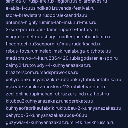
sindika-01.ru
sp-life.ru
x-legion.ru
sib-archives.ru
e-abis-1-c.ru
sindika01.ru
venda-festival.ru
store-brawlstars.ru
dooraleksandria.ru
antenna-highly.ru
mine-lab-msk.ru
1-mus.ru
3-sex-porn.ru
ban-damn.ru
purse-factory.ru
viagra-tablet.ru
fasbags.ru
adler-jun.ru
bandamn.ru
fincontech.ru
3sexporn.ru
1mus.ru
darksand.ru
rebus-toys.ru
minelab-msk.ru
alabuga-cityhotel.ru
medsprawo-4-ka.ru
2864420.ru
blagodarenie-spb.ru
zajmy24.ru
tovudyi-4-kuhnyanazakaz.ru
brazzerscom.ru
medsprawo4ka.ru
xehyroo5kuhnyanazakaz.ru
fabrikayfabrikaefabrika.ru
vskrytie-zamkov-moskva-113.ru
biletnadom.ru
zed-online.ru
pimchax.ru
brazzers-hd.ru
z-host.ru
kitubeu2kuhnyanazakaz.ru
naperekate.ru
kuhnyaofabrikaufabrik.ru
kitubeu-2-kuhnyanazakaz.ru
xehyroo-5-kuhnyanazakaz.ru
cs-68.ru
guzywia-4-kuhnyanazakaz.ru
mir-tk.ru
vlknrussia.ru