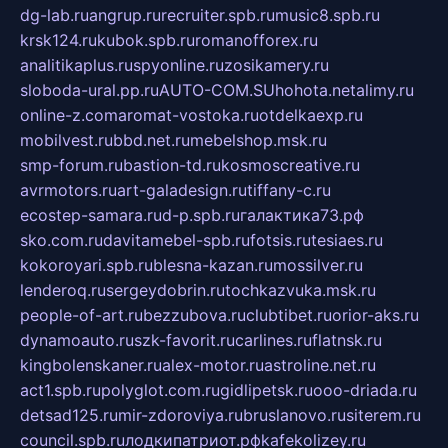
dg-lab.ru
angrup.ru
recruiter.spb.ru
music8.spb.ru
krsk124.ru
kubok.spb.ru
romanofforex.ru
analitikaplus.ru
spyonline.ru
zosikamery.ru
sloboda-ural.pp.ru
AUTO-COM.SU
hohota.net
alimy.ru
online-z.com
aromat-vostoka.ru
otdelkaexp.ru
mobilvest.ru
bbd.net.ru
mebelshop.msk.ru
smp-forum.ru
bastion-td.ru
kosmoscreative.ru
avrmotors.ru
art-galadesign.ru
tiffany-c.ru
ecostep-samara.ru
d-p.spb.ru
галактика73.рф
sko.com.ru
davitamebel-spb.ru
fotsis.ru
tesiaes.ru
kokoroyari.spb.ru
blesna-kazan.ru
mossilver.ru
lenderoq.ru
sergeydobrin.ru
tochkazvuka.msk.ru
people-of-art.ru
bezzubova.ru
clubtibet.ru
orior-aks.ru
dynamoauto.ru
szk-favorit.ru
carlines.ru
flatnsk.ru
kingbolenskaner.ru
alex-motor.ru
astroline.net.ru
act1.spb.ru
polyglot.com.ru
gidlipetsk.ru
ooo-driada.ru
detsad125.ru
mir-zdoroviya.ru
bruslanovo.ru
siterem.ru
council.spb.ru
лодкипатриот.рф
kafekolizey.ru