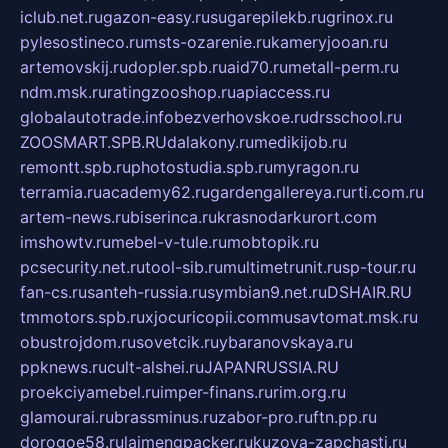
iclub.net.ru
gazon-easy.ru
sugarepilekb.ru
grinox.ru
pylesostineco.ru
msts-ozarenie.ru
kameryjooan.ru
artemovskij.ru
dopler.spb.ru
aid70.ru
metall-perm.ru
ndm.msk.ru
ratingzooshop.ru
apiaccess.ru
globalautotrade.info
bezverhovskoe.ru
drsschool.ru
ZOOSMART.SPB.RU
dalakony.ru
medikijob.ru
remontt.spb.ru
photostudia.spb.ru
myragon.ru
terramia.ru
academy62.ru
gardengallereya.ru
rti.com.ru
artem-news.ru
biserinca.ru
krasnodarkurort.com
imshowtv.ru
mebel-v-tule.ru
mobtopik.ru
pcsecurity.net.ru
tool-sib.ru
multimetrunit.ru
sp-tour.ru
fan-cs.ru
santeh-russia.ru
symbian9.net.ru
DSHAIR.RU
tmmotors.spb.ru
xjocuricopii.com
musavtomat.msk.ru
obustrojdom.ru
sovetcik.ru
ybaranovskaya.ru
ppknews.ru
cult-alshei.ru
JAPANRUSSIA.RU
proekciyamebel.ru
imper-finans.ru
rim.org.ru
glamourai.ru
brassminus.ru
zabor-pro.ru
ftn.pp.ru
dorogoe58.ru
laimengpacker.ru
kuzova-zapchasti.ru