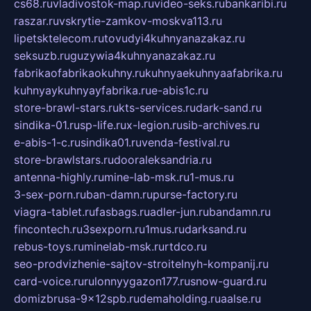
cs68.ru
vladivostok-map.ru
video-seks.ru
bankaribi.ru
raszar.ru
vskrytie-zamkov-moskva113.ru
lipetsktelecom.ru
tovudyi4kuhnyanazakaz.ru
seksuzb.ru
guzywia4kuhnyanazakaz.ru
fabrikaofabrikaokuhny.ru
kuhnyaekuhnyaafabrika.ru
kuhnyaykuhnyayfabrika.ru
e-abis1c.ru
store-brawl-stars.ru
kts-services.ru
dark-sand.ru
sindika-01.ru
sp-life.ru
x-legion.ru
sib-archives.ru
e-abis-1-c.ru
sindika01.ru
venda-festival.ru
store-brawlstars.ru
dooraleksandria.ru
antenna-highly.ru
mine-lab-msk.ru
1-mus.ru
3-sex-porn.ru
ban-damn.ru
purse-factory.ru
viagra-tablet.ru
fasbags.ru
adler-jun.ru
bandamn.ru
fincontech.ru
3sexporn.ru
1mus.ru
darksand.ru
rebus-toys.ru
minelab-msk.ru
rtdco.ru
seo-prodvizhenie-sajtov-stroitelnyh-kompanij.ru
card-voice.ru
rulonnyygazon177.ru
snow-guard.ru
domizbrusa-9x12spb.ru
demaholding.ru
aalse.ru