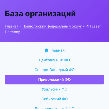
База организаций
Главная
»
Приволжский федеральный округ
» ИП Laser
Harmony
🏠 Главная
Центральный ФО
Северо-Западный ФО
Приволжский ФО
Уральский ФО
Сибирский ФО
Дальневосточный ФО