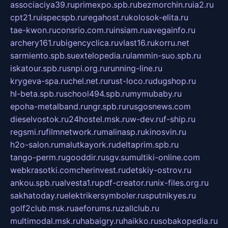
associaciya39.ru
primexpo.spb.ru
bezmorchin.ru
ia2.ru
cpt21.ru
ispecspb.ru
regahost.ru
kolosok-elita.ru
tae-kwon.ru
consrio.com.ru
insiam.ru
avegainfo.ru
archery161.ru
bigencyclica.ru
vlast16.ru
korru.net
sarmiento.spb.su
extelopedia.ru
lammin-suo.spb.ru
iskatour.spb.ru
snpi.org.ru
running-line.ru
krygeva-spa.ru
chel.net.ru
rust-loco.ru
dugshop.ru
hl-beta.spb.ru
school494.spb.ru
mymubaby.ru
epoha-metalband.ru
ngr.spb.ru
rusgosnews.com
dieselvostok.ru
24hostel.msk.ru
w-dev.ru
f-ship.ru
regsmi.ru
filmnetwork.ru
malinasp.ru
kinosvin.ru
h2o-salon.ru
malutkayork.ru
deltaprim.spb.ru
tango-perm.ru
gooddir.ru
sgv.su
multiki-online.com
webkrasotki.com
cherinvest.ru
detskiy-ostrov.ru
ankou.spb.ru
alvesta1.ru
pdf-creator.ru
nix-files.org.ru
sakhatoday.ru
elektrikersymboler.ru
sputnikyes.ru
golf2club.msk.ru
aeforums.ru
zallclub.ru
multimodal.msk.ru
habaigry.ru
haikko.ru
sobakopedia.ru