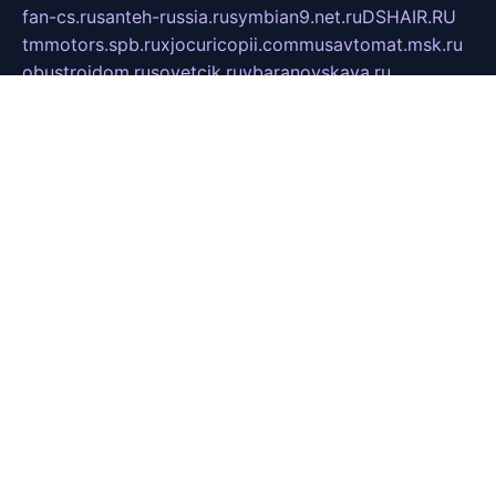
fan-cs.ru
santeh-russia.ru
symbian9.net.ru
DSHAIR.RU
tmmotors.spb.ru
xjocuricopii.com
musavtomat.msk.ru
obustrojdom.ru
sovetcik.ru
ybaranovskaya.ru
ppknews.ru
cult-alshei.ru
JAPANRUSSIA.RU
proekciyamebel.ru
imper-finans.ru
rim.org.ru
glamourai.ru
brassminus.ru
zabor-pro.ru
ftn.pp.ru
dorogoe58.ru
laimengpacker.ru
kuzova-zapchasti.ru
sageerp.ru
taxodrom.ru
dsrazvitie.ru
hardcity.net.ru
ratinghomegames.ru
topservice25.ru
gubernyan.ru
gtglasslined.ru
ii4.ru
tssport.spb.ru
andorra24.com
blackwallstreet.ru
oboimos.ru
optim-doors.com.ru
ikuch.ru
nycr.org.ru
npa21.ru
vremya-ch.spb.ru
desert000.ru
ivtorgi.ru
ifiori.ru
catalog-statei.ru
dcv.org.ru
spetsmaster174.ru
ipkameryhiseeu.ru
dum26.ru
ruspol.spb.ru
fr-opendp.ru
kam-solnyshko.ru
cheyenne-arapaho.ru
sevzapmetal.spb.ru
ted-lapidus.spb.ru
parasite-eliminator.ru
sigma-complete.ru
modernworld.ru
dama-moda.ru