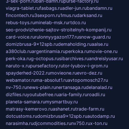
3-sex-porn.ru
ban-damn.ru
purse-factory.ru
viagra-tablet.ru
fasbags.ru
adler-jun.ru
bandamn.ru
fincontech.ru
3sexporn.ru
1mus.ru
darksand.ru
rebus-toys.ru
minelab-msk.ru
rtdco.ru
seo-prodvizhenie-sajtov-stroitelnyh-kompanij.ru
card-voice.ru
rulonnyygazon177.ru
snow-guard.ru
domizbrusa-9x12spb.ru
demaholding.ru
aalse.ru
a380club.ru
argentinamia.ru
perkoka.ru
movie-one.ru
perk-oka.ru
g-octopus.ru
sibarchives.ru
andreislyusar.ru
naruto-x.ru
pursefactory.ru
tor-lyubov-i-grom.ru
spayderhed-2022.ru
movieone.ru
evro-dez.ru
webamator.ru
ma-absolut1.ru
avtopomosch27.ru
nv-750.ru
news-plain.ru
nertansaga.ru
delanalad.ru
dizfiles.ru
youtubefree.ru
aria-family.ru
roadli.ru
planeta-samara.ru
mysmartbuy.ru
matrasy-kemerovo.ru
ashanet.ru
trade-farm.ru
dotcustoms.ru
domizbrusa9x12spb.ru
autodamp.ru
narasimha.ru
djcommodities.ru
nv750.ru
x-ton.ru