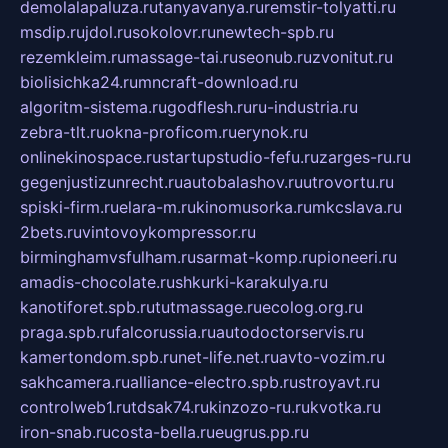
demolalapaluza.ru
tanyavanya.ru
remstir-tolyatti.ru
msdip.ru
jdol.ru
sokolovr.ru
newtech-spb.ru
rezemkleim.ru
massage-tai.ru
seonub.ru
zvonitut.ru
biolisichka24.ru
mncraft-download.ru
algoritm-sistema.ru
godflesh.ru
ru-industria.ru
zebra-tlt.ru
okna-proficom.ru
erynok.ru
onlinekinospace.ru
startupstudio-fefu.ru
zarges-ru.ru
gegenjustizunrecht.ru
autobalashov.ru
utrovortu.ru
spiski-firm.ru
elara-m.ru
kinomusorka.ru
mkcslava.ru
2bets.ru
vintovoykompressor.ru
birminghamvsfulham.ru
sarmat-komp.ru
pioneeri.ru
amadis-chocolate.ru
shkurki-karakulya.ru
kanotiforet.spb.ru
tutmassage.ru
ecolog.org.ru
praga.spb.ru
falcorussia.ru
autodoctorservis.ru
kamertondom.spb.ru
net-life.net.ru
avto-vozim.ru
sakhcamera.ru
alliance-electro.spb.ru
stroyavt.ru
controlweb1.ru
tdsak74.ru
kinzozo-ru.ru
kvotka.ru
iron-snab.ru
costa-bella.ru
eugrus.pp.ru