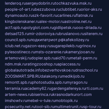
lenderoq.ru
sergeydobrin.ru
tochkazvuka.msk.ru
people-of-art.ru
bezzubova.ru
clubtibet.ru
orior-aks.ru
dynamoauto.ru
szk-favorit.ru
carlines.ru
flatnsk.ru
kingbolenskaner.ru
alex-motor.ru
astroline.net.ru
act1.spb.ru
polyglot.com.ru
gidlipetsk.ru
ooo-driada.ru
detsad125.ru
mir-zdoroviya.ru
bruslanovo.ru
siterem.ru
council.spb.ru
лодкипатриот.рф
kafekolizey.ru
iclub.net.ru
gazon-easy.ru
sugarepilekb.ru
grinox.ru
pylesostineco.ru
msts-ozarenie.ru
kameryjooan.ru
artemovskij.ru
dopler.spb.ru
aid70.ru
metall-perm.ru
ndm.msk.ru
ratingzooshop.ru
apiaccess.ru
globalautotrade.info
bezverhovskoe.ru
drsschool.ru
ZOOSMART.SPB.RU
dalakony.ru
medikijob.ru
remontt.spb.ru
photostudia.spb.ru
myragon.ru
terramia.ru
academy62.ru
gardengallereya.ru
rti.com.ru
artem-news.ru
biserinca.ru
krasnodarkurort.com
imshowtv.ru
mebel-v-tule.ru
mobtopik.ru
pcsecurity.net.ru
tool-sib.ru
multimetrunit.ru
sp-tour.ru