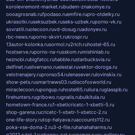
korolevremont-market.ru
budem-znakomye.ru
oooagrosnab.ru
fpodaso.ru
emfire.ru
pro-otdelky.ru
ukrasotki.ru
seksuzbek.ru
seks-uzbek.ru
porno-vk.ru
sovratili.ru
olecoon.ru
vd-dosug.ru
adonyev.ru
rbc-news.ru
porno-skvirt.ru
krospr.ru
13autor-kolonka.ru
sormol.ru
2rich.ru
hostel-65.ru
hostserve.ru
porno-na-russkom.ru
mishinlab.ru
neznobi.ru
bigfatcc.ru
habble.ru
starbucksvia.ru
delfinet.ru
silvernano.ru
elestal.ru
vektor-doroga.ru
velotrenajery.ru
pronso54.ru
lenasever.ru
lovinskix.ru
show-pets.ru
smartnews03.ru
discofoxworld.ru
miraclecoon.ru
pongup.ru
hostel65.ru
liura.ru
glasspb.ru
firehunters.ru
gribowo.ru
gnalis.ru
bulkitula.ru
hometown-france.ru
1-xbeticricetc-1-xbetti-5.ru
shop-garena.ru
cricetc-1-xbetr-1-xbetcc-2.ru
one-life-story.ru
top-halyava.ru
accounts112.ru
poka-vse-doma-2.ru
3-d-file.ru
hahahaharms.ru
g2012.ru
tst-1.ru
shaggy-cat.ru
opsmgr.ru
ev-gallery.ru