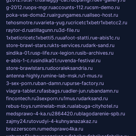
g-2012.ru
ops-mgr.ru
accounts-112.ru
csm-demo.ru
poka-vse-doma2.ru
airgungames.ru
allseo-host.ru
tehosmotre.ru
varieta-yug.ru
cricetc1xbetr1xbetcc2.ru
raytor-d.ru
atillagunn.ru
3d-file.ru
1xbeticricetc1xbetti5.ru
uafoot-statti.ru
e-abis1c.ru
store-brawl-stars.ru
kts-services.ru
dark-sand.ru
sindika-01.ru
sp-life.ru
x-legion.ru
sib-archives.ru
e-abis-1-c.ru
sindika01.ru
venda-festival.ru
store-brawlstars.ru
dooraleksandria.ru
antenna-highly.ru
mine-lab-msk.ru
1-mus.ru
3-sex-porn.ru
ban-damn.ru
purse-factory.ru
viagra-tablet.ru
fasbags.ru
adler-jun.ru
bandamn.ru
fincontech.ru
3sexporn.ru
1mus.ru
darksand.ru
rebus-toys.ru
minelab-msk.ru
alabuga-cityhotel.ru
medsprawo-4-ka.ru
2864420.ru
blagodarenie-spb.ru
zajmy24.ru
tovudyi-4-kuhnyanazakaz.ru
brazzerscom.ru
medsprawo4ka.ru