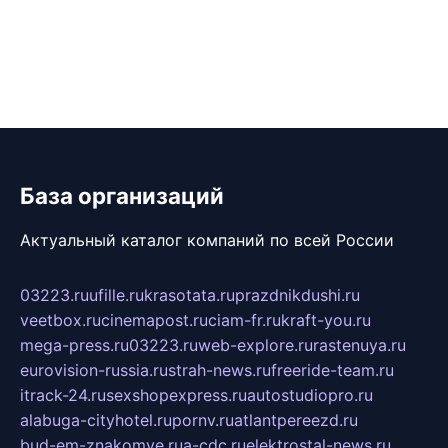
База организаций
Актуальный каталог компаний по всей России
03223.ru
ufille.ru
krasotata.ru
prazdnikdushi.ru
veetbox.ru
cinemapost.ru
ciam-fr.ru
kraft-you.ru
mega-press.ru
03223.ru
web-explore.ru
rastenuya.ru
eurovision-russia.ru
strah-news.ru
freeride-team.ru
itrack-24.ru
sexshopexpress.ru
autostudiopro.ru
alabuga-cityhotel.ru
pornv.ru
atlantpereezd.ru
bud-em-znakomye.ru
a-cdc.ru
elektrostal-news.ru