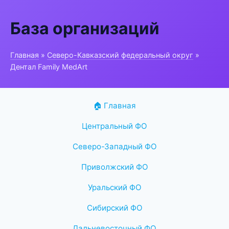
База организаций
Главная
»
Северо-Кавказский федеральный округ
»
Дентал Family MedArt
🏠 Главная
Центральный ФО
Северо-Западный ФО
Приволжский ФО
Уральский ФО
Сибирский ФО
Дальневосточный ФО