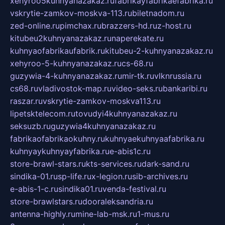
xehyroo5kuhnyanazakaz.ru
fabrikayfabrikaefabrika.ru
vskrytie-zamkov-moskva-113.ru
biletnadom.ru
zed-online.ru
pimchax.ru
brazzers-hd.ru
z-host.ru
kitubeu2kuhnyanazakaz.ru
naperekate.ru
kuhnyaofabrikaufabrik.ru
kitubeu-2-kuhnyanazakaz.ru
xehyroo-5-kuhnyanazakaz.ru
cs-68.ru
guzywia-4-kuhnyanazakaz.ru
mir-tk.ru
vlknrussia.ru
cs68.ru
vladivostok-map.ru
video-seks.ru
bankaribi.ru
raszar.ru
vskrytie-zamkov-moskva113.ru
lipetsktelecom.ru
tovudyi4kuhnyanazakaz.ru
seksuzb.ru
guzywia4kuhnyanazakaz.ru
fabrikaofabrikaokuhny.ru
kuhnyaekuhnyaafabrika.ru
kuhnyaykuhnyayfabrika.ru
e-abis1c.ru
store-brawl-stars.ru
kts-services.ru
dark-sand.ru
sindika-01.ru
sp-life.ru
x-legion.ru
sib-archives.ru
e-abis-1-c.ru
sindika01.ru
venda-festival.ru
store-brawlstars.ru
dooraleksandria.ru
antenna-highly.ru
mine-lab-msk.ru
1-mus.ru