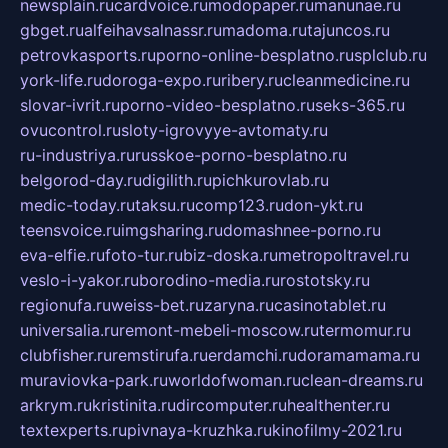
newsplain.ru
cardvoice.ru
modopaper.ru
manunae.ru
gbget.ru
alfeihavsalnassr.ru
madoma.ru
tajuncos.ru
petrovkasports.ru
porno-online-besplatno.ru
splclub.ru
york-life.ru
doroga-expo.ru
ribery.ru
cleanmedicine.ru
slovar-ivrit.ru
porno-video-besplatno.ru
seks-365.ru
ovucontrol.ru
sloty-igrovyye-avtomaty.ru
ru-industriya.ru
russkoe-porno-besplatno.ru
belgorod-day.ru
digilith.ru
pichkurovlab.ru
medic-today.ru
taksu.ru
comp123.ru
don-ykt.ru
teensvoice.ru
imgsharing.ru
domashnee-porno.ru
eva-elfie.ru
foto-tur.ru
biz-doska.ru
metropoltravel.ru
veslo-i-yakor.ru
borodino-media.ru
rostotsky.ru
regionufa.ru
weiss-bet.ru
zaryna.ru
casinotablet.ru
universalia.ru
remont-mebeli-moscow.ru
termomur.ru
clubfisher.ru
remstirufa.ru
erdamchi.ru
doramamama.ru
muraviovka-park.ru
worldofwoman.ru
clean-dreams.ru
arkrym.ru
kristinita.ru
dircomputer.ru
healthenter.ru
textexperts.ru
pivnaya-kruzhka.ru
kinofilmy-2021.ru