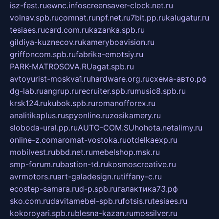
isz-fest.ru
ewnc.info
screensaver-clock.net.ru
volnav.spb.ru
comnat.ru
npf.net.ru
7bit.pp.ru
kalugatur.ru
tesiaes.ru
card.com.ru
kazanka.spb.ru
gildiya-kuznecov.ru
kameryboavision.ru
griffoncom.spb.ru
fabrika-emotsiy.ru
PARK-MATROSOVA.RU
agat.spb.ru
avtoyurist-moskva1.ru
hardware.org.ru
схема-авто.рф
dg-lab.ru
angrup.ru
recruiter.spb.ru
music8.spb.ru
krsk124.ru
kubok.spb.ru
romanofforex.ru
analitikaplus.ru
spyonline.ru
zosikamery.ru
sloboda-ural.pp.ru
AUTO-COM.SU
hohota.net
alimy.ru
online-z.com
aromat-vostoka.ru
otdelkaexp.ru
mobilvest.ru
bbd.net.ru
mebelshop.msk.ru
smp-forum.ru
bastion-td.ru
kosmoscreative.ru
avrmotors.ru
art-galadesign.ru
tiffany-c.ru
ecostep-samara.ru
d-p.spb.ru
галактика73.рф
sko.com.ru
davitamebel-spb.ru
fotsis.ru
tesiaes.ru
kokoroyari.spb.ru
blesna-kazan.ru
mossilver.ru