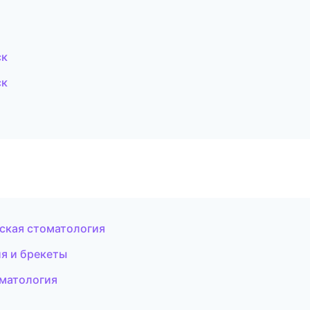
ск
ск
еская стоматология
я и брекеты
оматология