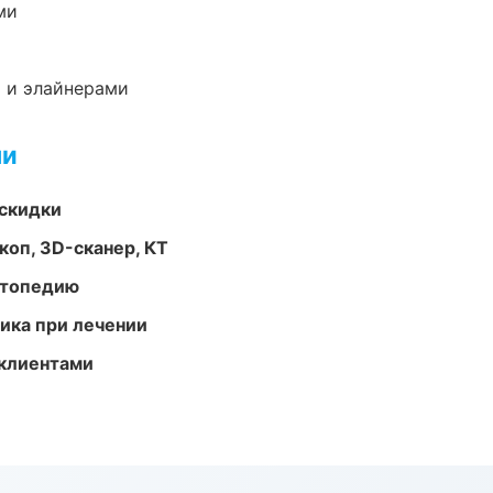
ми
 и элайнерами
ми
скидки
оп, 3D-сканер, КТ
ортопедию
тика при лечении
 клиентами