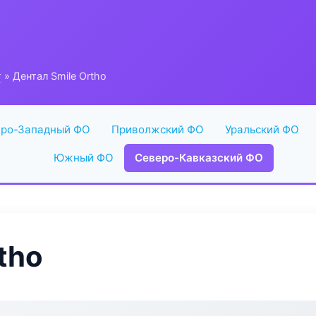
г
» Дентал Smile Ortho
ро-Западный ФО
Приволжский ФО
Уральский ФО
Южный ФО
Северо-Кавказский ФО
tho