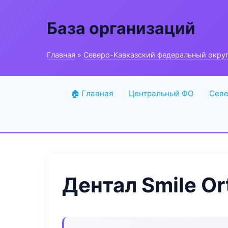
База организаций
Главная
»
Северо-Кавказский федеральный окру
🏠 Главная
Центральный ФО
Севе
Дентал Smile Or