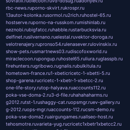
sovratili.ru
olecoon.ru
vd-dosug.ru
adonyev.ru
rbc-news.ru
porno-skvirt.ru
krospr.ru
13autor-kolonka.ru
sormol.ru
2rich.ru
hostel-65.ru
hostserve.ru
porno-na-russkom.ru
mishinlab.ru
neznobi.ru
bigfatcc.ru
habble.ru
starbucksvia.ru
delfinet.ru
silvernano.ru
elestal.ru
vektor-doroga.ru
velotrenajery.ru
pronso54.ru
lenasever.ru
lovinskix.ru
show-pets.ru
smartnews03.ru
discofoxworld.ru
miraclecoon.ru
pongup.ru
hostel65.ru
liura.ru
glasspb.ru
firehunters.ru
gribowo.ru
gnalis.ru
bulkitula.ru
hometown-france.ru
1-xbeticricetc-1-xbetti-5.ru
shop-garena.ru
cricetc-1-xbetr-1-xbetcc-2.ru
one-life-story.ru
top-halyava.ru
accounts112.ru
poka-vse-doma-2.ru
3-d-file.ru
hahahaharms.ru
g2012.ru
tst-1.ru
shaggy-cat.ru
opsmgr.ru
ev-gallery.ru
g-2012.ru
ops-mgr.ru
accounts-112.ru
csm-demo.ru
poka-vse-doma2.ru
airgungames.ru
allseo-host.ru
tehosmotre.ru
varieta-yug.ru
cricetc1xbetr1xbetcc2.ru