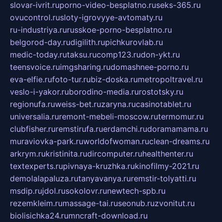
slovar-ivrit.ru
porno-video-besplatno.ru
seks-365.ru
ovucontrol.ru
sloty-igrovyye-avtomaty.ru
ru-industriya.ru
russkoe-porno-besplatno.ru
belgorod-day.ru
digilith.ru
pichkurovlab.ru
medic-today.ru
taksu.ru
comp123.ru
don-ykt.ru
teensvoice.ru
imgsharing.ru
domashnee-porno.ru
eva-elfie.ru
foto-tur.ru
biz-doska.ru
metropoltravel.ru
veslo-i-yakor.ru
borodino-media.ru
rostotsky.ru
regionufa.ru
weiss-bet.ru
zaryna.ru
casinotablet.ru
universalia.ru
remont-mebeli-moscow.ru
termomur.ru
clubfisher.ru
remstirufa.ru
erdamchi.ru
doramamama.ru
muraviovka-park.ru
worldofwoman.ru
clean-dreams.ru
arkrym.ru
kristinita.ru
dircomputer.ru
healthenter.ru
textexperts.ru
pivnaya-kruzhka.ru
kinofilmy-2021.ru
demolalapaluza.ru
tanyavanya.ru
remstir-tolyatti.ru
msdip.ru
jdol.ru
sokolovr.ru
newtech-spb.ru
rezemkleim.ru
massage-tai.ru
seonub.ru
zvonitut.ru
biolisichka24.ru
mncraft-download.ru