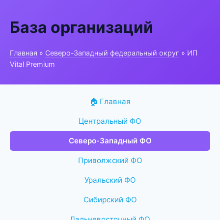
База организаций
Главная
»
Северо-Западный федеральный округ
» ИП
Vital Premium
🏠 Главная
Центральный ФО
Северо-Западный ФО
Приволжский ФО
Уральский ФО
Сибирский ФО
Дальневосточный ФО