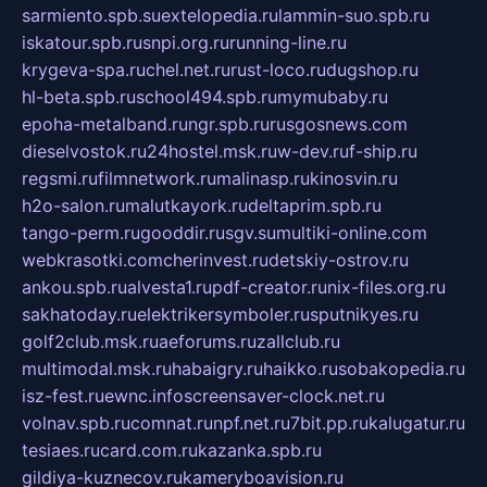
sarmiento.spb.su
extelopedia.ru
lammin-suo.spb.ru
iskatour.spb.ru
snpi.org.ru
running-line.ru
krygeva-spa.ru
chel.net.ru
rust-loco.ru
dugshop.ru
hl-beta.spb.ru
school494.spb.ru
mymubaby.ru
epoha-metalband.ru
ngr.spb.ru
rusgosnews.com
dieselvostok.ru
24hostel.msk.ru
w-dev.ru
f-ship.ru
regsmi.ru
filmnetwork.ru
malinasp.ru
kinosvin.ru
h2o-salon.ru
malutkayork.ru
deltaprim.spb.ru
tango-perm.ru
gooddir.ru
sgv.su
multiki-online.com
webkrasotki.com
cherinvest.ru
detskiy-ostrov.ru
ankou.spb.ru
alvesta1.ru
pdf-creator.ru
nix-files.org.ru
sakhatoday.ru
elektrikersymboler.ru
sputnikyes.ru
golf2club.msk.ru
aeforums.ru
zallclub.ru
multimodal.msk.ru
habaigry.ru
haikko.ru
sobakopedia.ru
isz-fest.ru
ewnc.info
screensaver-clock.net.ru
volnav.spb.ru
comnat.ru
npf.net.ru
7bit.pp.ru
kalugatur.ru
tesiaes.ru
card.com.ru
kazanka.spb.ru
gildiya-kuznecov.ru
kameryboavision.ru