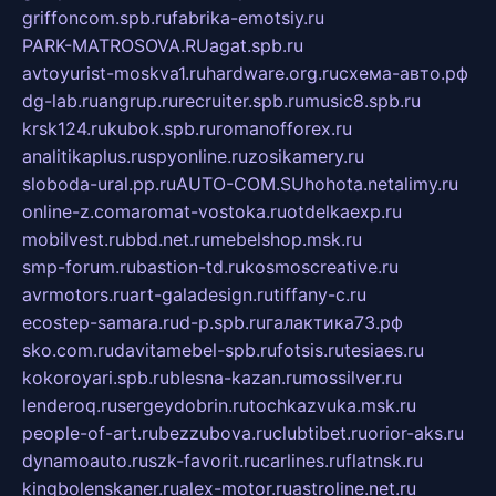
griffoncom.spb.ru
fabrika-emotsiy.ru
PARK-MATROSOVA.RU
agat.spb.ru
avtoyurist-moskva1.ru
hardware.org.ru
схема-авто.рф
dg-lab.ru
angrup.ru
recruiter.spb.ru
music8.spb.ru
krsk124.ru
kubok.spb.ru
romanofforex.ru
analitikaplus.ru
spyonline.ru
zosikamery.ru
sloboda-ural.pp.ru
AUTO-COM.SU
hohota.net
alimy.ru
online-z.com
aromat-vostoka.ru
otdelkaexp.ru
mobilvest.ru
bbd.net.ru
mebelshop.msk.ru
smp-forum.ru
bastion-td.ru
kosmoscreative.ru
avrmotors.ru
art-galadesign.ru
tiffany-c.ru
ecostep-samara.ru
d-p.spb.ru
галактика73.рф
sko.com.ru
davitamebel-spb.ru
fotsis.ru
tesiaes.ru
kokoroyari.spb.ru
blesna-kazan.ru
mossilver.ru
lenderoq.ru
sergeydobrin.ru
tochkazvuka.msk.ru
people-of-art.ru
bezzubova.ru
clubtibet.ru
orior-aks.ru
dynamoauto.ru
szk-favorit.ru
carlines.ru
flatnsk.ru
kingbolenskaner.ru
alex-motor.ru
astroline.net.ru