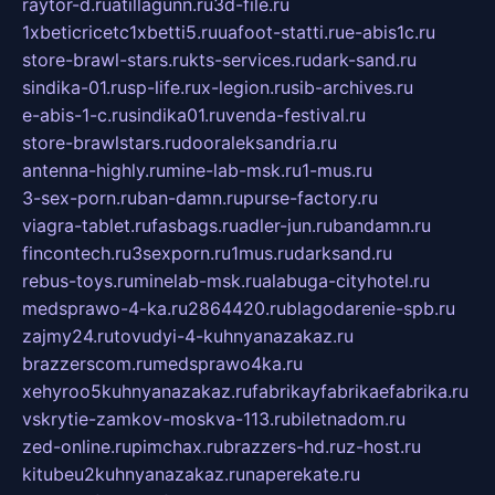
raytor-d.ru
atillagunn.ru
3d-file.ru
1xbeticricetc1xbetti5.ru
uafoot-statti.ru
e-abis1c.ru
store-brawl-stars.ru
kts-services.ru
dark-sand.ru
sindika-01.ru
sp-life.ru
x-legion.ru
sib-archives.ru
e-abis-1-c.ru
sindika01.ru
venda-festival.ru
store-brawlstars.ru
dooraleksandria.ru
antenna-highly.ru
mine-lab-msk.ru
1-mus.ru
3-sex-porn.ru
ban-damn.ru
purse-factory.ru
viagra-tablet.ru
fasbags.ru
adler-jun.ru
bandamn.ru
fincontech.ru
3sexporn.ru
1mus.ru
darksand.ru
rebus-toys.ru
minelab-msk.ru
alabuga-cityhotel.ru
medsprawo-4-ka.ru
2864420.ru
blagodarenie-spb.ru
zajmy24.ru
tovudyi-4-kuhnyanazakaz.ru
brazzerscom.ru
medsprawo4ka.ru
xehyroo5kuhnyanazakaz.ru
fabrikayfabrikaefabrika.ru
vskrytie-zamkov-moskva-113.ru
biletnadom.ru
zed-online.ru
pimchax.ru
brazzers-hd.ru
z-host.ru
kitubeu2kuhnyanazakaz.ru
naperekate.ru