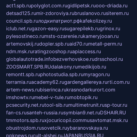
act1.spb.ru
polyglot.com.ru
gidlipetsk.ru
ooo-driada.ru
detsad125.ru
mir-zdoroviya.ru
bruslanovo.ru
siterem.ru
council.spb.ru
лодкипатриот.рф
kafekolizey.ru
iclub.net.ru
gazon-easy.ru
sugarepilekb.ru
grinox.ru
pylesostineco.ru
msts-ozarenie.ru
kameryjooan.ru
artemovskij.ru
dopler.spb.ru
aid70.ru
metall-perm.ru
ndm.msk.ru
ratingzooshop.ru
apiaccess.ru
globalautotrade.info
bezverhovskoe.ru
drsschool.ru
ZOOSMART.SPB.RU
dalakony.ru
medikijob.ru
remontt.spb.ru
photostudia.spb.ru
myragon.ru
terramia.ru
academy62.ru
gardengallereya.ru
rti.com.ru
artem-news.ru
biserinca.ru
krasnodarkurort.com
imshowtv.ru
mebel-v-tule.ru
mobtopik.ru
pcsecurity.net.ru
tool-sib.ru
multimetrunit.ru
sp-tour.ru
fan-cs.ru
santeh-russia.ru
symbian9.net.ru
DSHAIR.RU
tmmotors.spb.ru
xjocuricopii.com
musavtomat.msk.ru
obustrojdom.ru
sovetcik.ru
ybaranovskaya.ru
ppknews.ru
cult-alshei.ru
JAPANRUSSIA.RU