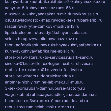
kuhnyaofabrikaufabrik.ru
kitubeu-2-kuhnyanazakaz.ru
xehyroo-5-kuhnyanazakaz.ru
cs-68.ru
guzywia-4-kuhnyanazakaz.ru
mir-tk.ru
vlknrussia.ru
cs68.ru
vladivostok-map.ru
video-seks.ru
bankaribi.ru
raszar.ru
vskrytie-zamkov-moskva113.ru
lipetsktelecom.ru
tovudyi4kuhnyanazakaz.ru
seksuzb.ru
guzywia4kuhnyanazakaz.ru
fabrikaofabrikaokuhny.ru
kuhnyaekuhnyaafabrika.ru
kuhnyaykuhnyayfabrika.ru
e-abis1c.ru
store-brawl-stars.ru
kts-services.ru
dark-sand.ru
sindika-01.ru
sp-life.ru
x-legion.ru
sib-archives.ru
e-abis-1-c.ru
sindika01.ru
venda-festival.ru
store-brawlstars.ru
dooraleksandria.ru
antenna-highly.ru
mine-lab-msk.ru
1-mus.ru
3-sex-porn.ru
ban-damn.ru
purse-factory.ru
viagra-tablet.ru
fasbags.ru
adler-jun.ru
bandamn.ru
fincontech.ru
3sexporn.ru
1mus.ru
darksand.ru
rebus-toys.ru
minelab-msk.ru
rtdco.ru