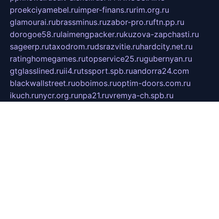
proekciyamebel.ru
imper-finans.ru
rim.org.ru
glamourai.ru
brassminus.ru
zabor-pro.ru
ftn.pp.ru
dorogoe58.ru
laimengpacker.ru
kuzova-zapchasti.ru
sageerp.ru
taxodrom.ru
dsrazvitie.ru
hardcity.net.ru
ratinghomegames.ru
topservice25.ru
gubernyan.ru
gtglasslined.ru
ii4.ru
tssport.spb.ru
andorra24.com
blackwallstreet.ru
oboimos.ru
optim-doors.com.ru
ikuch.ru
nycr.org.ru
npa21.ru
vremya-ch.spb.ru
desert000.ru
ivtorgi.ru
ifiori.ru
catalog-statei.ru
dcv.org.ru
spetsmaster174.ru
ipkameryhiseeu.ru
dum26.ru
ruspol.spb.ru
fr-opendp.ru
kam-solnyshko.ru
cheyenne-arapaho.ru
sevzapmetal.spb.ru
ted-lapidus.spb.ru
parasite-eliminator.ru
sigma-complete.ru
modernworld.ru
dama-moda.ru
eholot-group.ru
sk-nvkz.ru
DRONGOLD.RU
democratia2.ru
i-farmer.ru
mass-sport.org
jablonex.spb.ru
bookmess.ru
linkword.ru
refineua.com.ru
cs-spec.net.ru
altay-mebel.ru