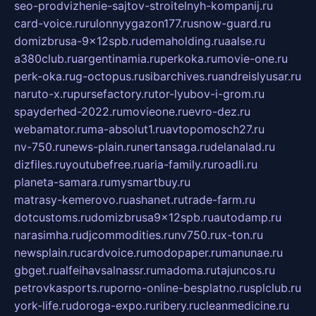
seo-prodvizhenie-sajtov-stroitelnyh-kompanij.ru
card-voice.ru
rulonnyygazon177.ru
snow-guard.ru
domizbrusa-9x12spb.ru
demaholding.ru
aalse.ru
a380club.ru
argentinamia.ru
perkoka.ru
movie-one.ru
perk-oka.ru
g-octopus.ru
sibarchives.ru
andreislyusar.ru
naruto-x.ru
pursefactory.ru
tor-lyubov-i-grom.ru
spayderhed-2022.ru
movieone.ru
evro-dez.ru
webamator.ru
ma-absolut1.ru
avtopomosch27.ru
nv-750.ru
news-plain.ru
nertansaga.ru
delanalad.ru
dizfiles.ru
youtubefree.ru
aria-family.ru
roadli.ru
planeta-samara.ru
mysmartbuy.ru
matrasy-kemerovo.ru
ashanet.ru
trade-farm.ru
dotcustoms.ru
domizbrusa9x12spb.ru
autodamp.ru
narasimha.ru
djcommodities.ru
nv750.ru
x-ton.ru
newsplain.ru
cardvoice.ru
modopaper.ru
manunae.ru
gbget.ru
alfeihavsalnassr.ru
madoma.ru
tajuncos.ru
petrovkasports.ru
porno-online-besplatno.ru
splclub.ru
york-life.ru
doroga-expo.ru
ribery.ru
cleanmedicine.ru