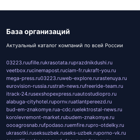
База организаций
Актуальный каталог компаний по всей России
03223.ru
ufille.ru
krasotata.ru
prazdnikdushi.ru
veetbox.ru
cinemapost.ru
ciam-fr.ru
kraft-you.ru
mega-press.ru
03223.ru
web-explore.ru
rastenuya.ru
eurovision-russia.ru
strah-news.ru
freeride-team.ru
itrack-24.ru
sexshopexpress.ru
autostudiopro.ru
alabuga-cityhotel.ru
pornv.ru
atlantpereezd.ru
bud-em-znakomye.ru
a-cdc.ru
elektrostal-news.ru
korolevremont-market.ru
budem-znakomye.ru
oooagrosnab.ru
fpodaso.ru
emfire.ru
pro-otdelky.ru
ukrasotki.ru
seksuzbek.ru
seks-uzbek.ru
porno-vk.ru