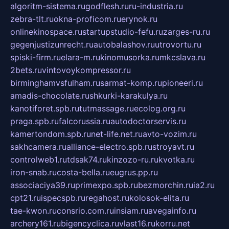
algoritm-sistema.ru
godflesh.ru
ru-industria.ru
zebra-tlt.ru
okna-proficom.ru
erynok.ru
onlinekinospace.ru
startupstudio-fefu.ru
zarges-ru.ru
gegenjustizunrecht.ru
autobalashov.ru
utrovortu.ru
spiski-firm.ru
elara-m.ru
kinomusorka.ru
mkcslava.ru
2bets.ru
vintovoykompressor.ru
birminghamvsfulham.ru
sarmat-komp.ru
pioneeri.ru
amadis-chocolate.ru
shkurki-karakulya.ru
kanotiforet.spb.ru
tutmassage.ru
ecolog.org.ru
praga.spb.ru
falcorussia.ru
autodoctorservis.ru
kamertondom.spb.ru
net-life.net.ru
avto-vozim.ru
sakhcamera.ru
alliance-electro.spb.ru
stroyavt.ru
controlweb1.ru
tdsak74.ru
kinzozo-ru.ru
kvotka.ru
iron-snab.ru
costa-bella.ru
eugrus.pp.ru
associaciya39.ru
primexpo.spb.ru
bezmorchin.ru
ia2.ru
cpt21.ru
ispecspb.ru
regahost.ru
kolosok-elita.ru
tae-kwon.ru
consrio.com.ru
insiam.ru
avegainfo.ru
archery161.ru
bigencyclica.ru
vlast16.ru
korru.net