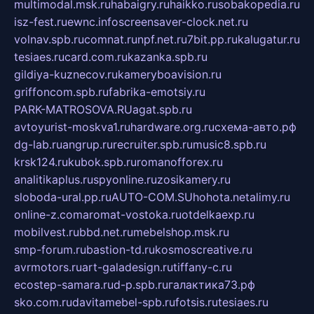
multimodal.msk.ru
habaigry.ru
haikko.ru
sobakopedia.ru
isz-fest.ru
ewnc.info
screensaver-clock.net.ru
volnav.spb.ru
comnat.ru
npf.net.ru
7bit.pp.ru
kalugatur.ru
tesiaes.ru
card.com.ru
kazanka.spb.ru
gildiya-kuznecov.ru
kameryboavision.ru
griffoncom.spb.ru
fabrika-emotsiy.ru
PARK-MATROSOVA.RU
agat.spb.ru
avtoyurist-moskva1.ru
hardware.org.ru
схема-авто.рф
dg-lab.ru
angrup.ru
recruiter.spb.ru
music8.spb.ru
krsk124.ru
kubok.spb.ru
romanofforex.ru
analitikaplus.ru
spyonline.ru
zosikamery.ru
sloboda-ural.pp.ru
AUTO-COM.SU
hohota.net
alimy.ru
online-z.com
aromat-vostoka.ru
otdelkaexp.ru
mobilvest.ru
bbd.net.ru
mebelshop.msk.ru
smp-forum.ru
bastion-td.ru
kosmoscreative.ru
avrmotors.ru
art-galadesign.ru
tiffany-c.ru
ecostep-samara.ru
d-p.spb.ru
галактика73.рф
sko.com.ru
davitamebel-spb.ru
fotsis.ru
tesiaes.ru