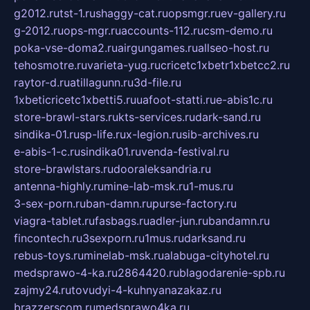
g2012.ru
tst-1.ru
shaggy-cat.ru
opsmgr.ru
ev-gallery.ru
g-2012.ru
ops-mgr.ru
accounts-112.ru
csm-demo.ru
poka-vse-doma2.ru
airgungames.ru
allseo-host.ru
tehosmotre.ru
varieta-yug.ru
cricetc1xbetr1xbetcc2.ru
raytor-d.ru
atillagunn.ru
3d-file.ru
1xbeticricetc1xbetti5.ru
uafoot-statti.ru
e-abis1c.ru
store-brawl-stars.ru
kts-services.ru
dark-sand.ru
sindika-01.ru
sp-life.ru
x-legion.ru
sib-archives.ru
e-abis-1-c.ru
sindika01.ru
venda-festival.ru
store-brawlstars.ru
dooraleksandria.ru
antenna-highly.ru
mine-lab-msk.ru
1-mus.ru
3-sex-porn.ru
ban-damn.ru
purse-factory.ru
viagra-tablet.ru
fasbags.ru
adler-jun.ru
bandamn.ru
fincontech.ru
3sexporn.ru
1mus.ru
darksand.ru
rebus-toys.ru
minelab-msk.ru
alabuga-cityhotel.ru
medsprawo-4-ka.ru
2864420.ru
blagodarenie-spb.ru
zajmy24.ru
tovudyi-4-kuhnyanazakaz.ru
brazzerscom.ru
medsprawo4ka.ru