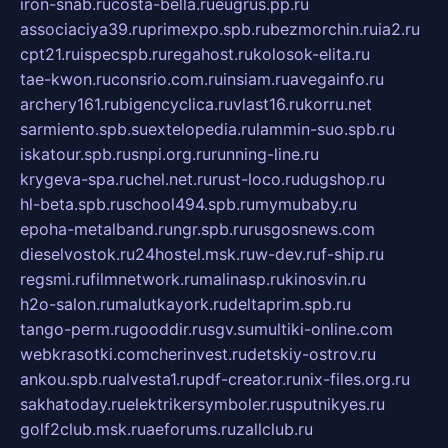
iron-snab.ru
costa-bella.ru
eugrus.pp.ru
associaciya39.ru
primexpo.spb.ru
bezmorchin.ru
ia2.ru
cpt21.ru
ispecspb.ru
regahost.ru
kolosok-elita.ru
tae-kwon.ru
consrio.com.ru
insiam.ru
avegainfo.ru
archery161.ru
bigencyclica.ru
vlast16.ru
korru.net
sarmiento.spb.su
extelopedia.ru
lammin-suo.spb.ru
iskatour.spb.ru
snpi.org.ru
running-line.ru
krygeva-spa.ru
chel.net.ru
rust-loco.ru
dugshop.ru
hl-beta.spb.ru
school494.spb.ru
mymubaby.ru
epoha-metalband.ru
ngr.spb.ru
rusgosnews.com
dieselvostok.ru
24hostel.msk.ru
w-dev.ru
f-ship.ru
regsmi.ru
filmnetwork.ru
malinasp.ru
kinosvin.ru
h2o-salon.ru
malutkayork.ru
deltaprim.spb.ru
tango-perm.ru
gooddir.ru
sgv.su
multiki-online.com
webkrasotki.com
cherinvest.ru
detskiy-ostrov.ru
ankou.spb.ru
alvesta1.ru
pdf-creator.ru
nix-files.org.ru
sakhatoday.ru
elektrikersymboler.ru
sputnikyes.ru
golf2club.msk.ru
aeforums.ru
zallclub.ru