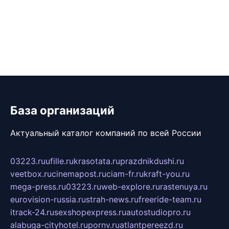
База организаций
Актуальный каталог компаний по всей России
03223.ru
ufille.ru
krasotata.ru
prazdnikdushi.ru
veetbox.ru
cinemapost.ru
ciam-fr.ru
kraft-you.ru
mega-press.ru
03223.ru
web-explore.ru
rastenuya.ru
eurovision-russia.ru
strah-news.ru
freeride-team.ru
itrack-24.ru
sexshopexpress.ru
autostudiopro.ru
alabuga-cityhotel.ru
pornv.ru
atlantpereezd.ru