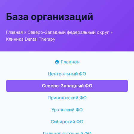
База организаций
Главная
»
Северо-Западный федеральный округ
»
Клиника Dental Therapy
🏠 Главная
Центральный ФО
Северо-Западный ФО
Приволжский ФО
Уральский ФО
Сибирский ФО
Дальневосточный ФО