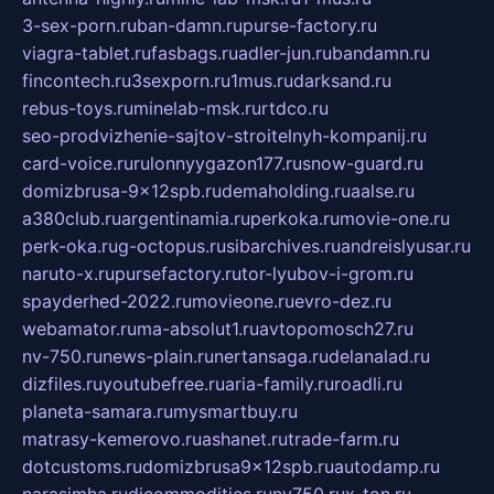
3-sex-porn.ru
ban-damn.ru
purse-factory.ru
viagra-tablet.ru
fasbags.ru
adler-jun.ru
bandamn.ru
fincontech.ru
3sexporn.ru
1mus.ru
darksand.ru
rebus-toys.ru
minelab-msk.ru
rtdco.ru
seo-prodvizhenie-sajtov-stroitelnyh-kompanij.ru
card-voice.ru
rulonnyygazon177.ru
snow-guard.ru
domizbrusa-9x12spb.ru
demaholding.ru
aalse.ru
a380club.ru
argentinamia.ru
perkoka.ru
movie-one.ru
perk-oka.ru
g-octopus.ru
sibarchives.ru
andreislyusar.ru
naruto-x.ru
pursefactory.ru
tor-lyubov-i-grom.ru
spayderhed-2022.ru
movieone.ru
evro-dez.ru
webamator.ru
ma-absolut1.ru
avtopomosch27.ru
nv-750.ru
news-plain.ru
nertansaga.ru
delanalad.ru
dizfiles.ru
youtubefree.ru
aria-family.ru
roadli.ru
planeta-samara.ru
mysmartbuy.ru
matrasy-kemerovo.ru
ashanet.ru
trade-farm.ru
dotcustoms.ru
domizbrusa9x12spb.ru
autodamp.ru