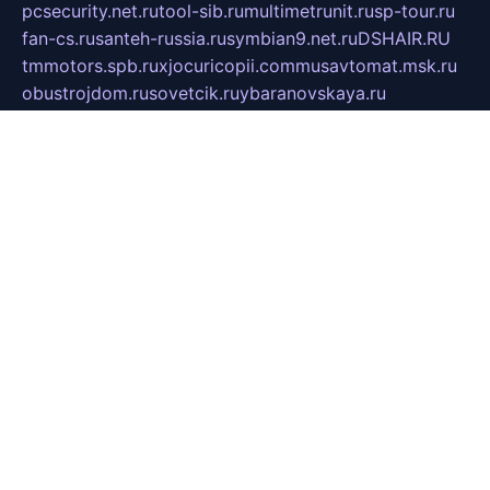
pcsecurity.net.ru
tool-sib.ru
multimetrunit.ru
sp-tour.ru
fan-cs.ru
santeh-russia.ru
symbian9.net.ru
DSHAIR.RU
tmmotors.spb.ru
xjocuricopii.com
musavtomat.msk.ru
obustrojdom.ru
sovetcik.ru
ybaranovskaya.ru
ppknews.ru
cult-alshei.ru
JAPANRUSSIA.RU
proekciyamebel.ru
imper-finans.ru
rim.org.ru
glamourai.ru
brassminus.ru
zabor-pro.ru
ftn.pp.ru
dorogoe58.ru
laimengpacker.ru
kuzova-zapchasti.ru
sageerp.ru
taxodrom.ru
dsrazvitie.ru
hardcity.net.ru
ratinghomegames.ru
topservice25.ru
gubernyan.ru
gtglasslined.ru
ii4.ru
tssport.spb.ru
andorra24.com
blackwallstreet.ru
oboimos.ru
optim-doors.com.ru
ikuch.ru
nycr.org.ru
npa21.ru
vremya-ch.spb.ru
desert000.ru
ivtorgi.ru
ifiori.ru
catalog-statei.ru
dcv.org.ru
spetsmaster174.ru
ipkameryhiseeu.ru
dum26.ru
ruspol.spb.ru
fr-opendp.ru
kam-solnyshko.ru
cheyenne-arapaho.ru
sevzapmetal.spb.ru
ted-lapidus.spb.ru
parasite-eliminator.ru