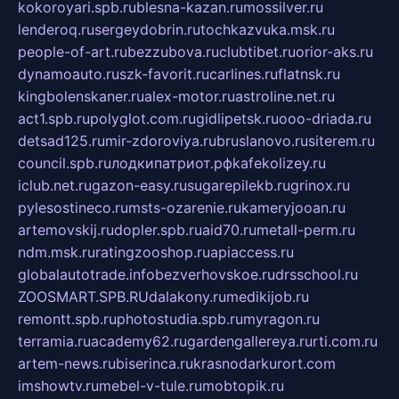
kokoroyari.spb.ru
blesna-kazan.ru
mossilver.ru
lenderoq.ru
sergeydobrin.ru
tochkazvuka.msk.ru
people-of-art.ru
bezzubova.ru
clubtibet.ru
orior-aks.ru
dynamoauto.ru
szk-favorit.ru
carlines.ru
flatnsk.ru
kingbolenskaner.ru
alex-motor.ru
astroline.net.ru
act1.spb.ru
polyglot.com.ru
gidlipetsk.ru
ooo-driada.ru
detsad125.ru
mir-zdoroviya.ru
bruslanovo.ru
siterem.ru
council.spb.ru
лодкипатриот.рф
kafekolizey.ru
iclub.net.ru
gazon-easy.ru
sugarepilekb.ru
grinox.ru
pylesostineco.ru
msts-ozarenie.ru
kameryjooan.ru
artemovskij.ru
dopler.spb.ru
aid70.ru
metall-perm.ru
ndm.msk.ru
ratingzooshop.ru
apiaccess.ru
globalautotrade.info
bezverhovskoe.ru
drsschool.ru
ZOOSMART.SPB.RU
dalakony.ru
medikijob.ru
remontt.spb.ru
photostudia.spb.ru
myragon.ru
terramia.ru
academy62.ru
gardengallereya.ru
rti.com.ru
artem-news.ru
biserinca.ru
krasnodarkurort.com
imshowtv.ru
mebel-v-tule.ru
mobtopik.ru