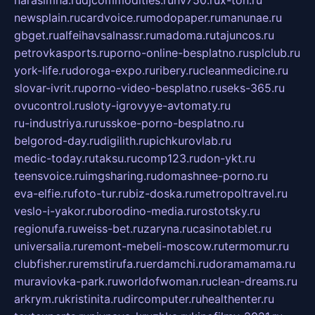
narasimha.ru
djcommodities.ru
nv750.ru
x-ton.ru
newsplain.ru
cardvoice.ru
modopaper.ru
manunae.ru
gbget.ru
alfeihavsalnassr.ru
madoma.ru
tajuncos.ru
petrovkasports.ru
porno-online-besplatno.ru
splclub.ru
york-life.ru
doroga-expo.ru
ribery.ru
cleanmedicine.ru
slovar-ivrit.ru
porno-video-besplatno.ru
seks-365.ru
ovucontrol.ru
sloty-igrovyye-avtomaty.ru
ru-industriya.ru
russkoe-porno-besplatno.ru
belgorod-day.ru
digilith.ru
pichkurovlab.ru
medic-today.ru
taksu.ru
comp123.ru
don-ykt.ru
teensvoice.ru
imgsharing.ru
domashnee-porno.ru
eva-elfie.ru
foto-tur.ru
biz-doska.ru
metropoltravel.ru
veslo-i-yakor.ru
borodino-media.ru
rostotsky.ru
regionufa.ru
weiss-bet.ru
zaryna.ru
casinotablet.ru
universalia.ru
remont-mebeli-moscow.ru
termomur.ru
clubfisher.ru
remstirufa.ru
erdamchi.ru
doramamama.ru
muraviovka-park.ru
worldofwoman.ru
clean-dreams.ru
arkrym.ru
kristinita.ru
dircomputer.ru
healthenter.ru