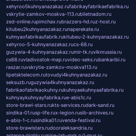
xehyroo5kuhnyanazakaz.ru
fabrikayfabrikaefabrika.ru
vskrytie-zamkov-moskva-113.ru
biletnadom.ru
zed-online.ru
pimchax.ru
brazzers-hd.ru
z-host.ru
kitubeu2kuhnyanazakaz.ru
naperekate.ru
kuhnyaofabrikaufabrik.ru
kitubeu-2-kuhnyanazakaz.ru
xehyroo-5-kuhnyanazakaz.ru
cs-68.ru
guzywia-4-kuhnyanazakaz.ru
mir-tk.ru
vlknrussia.ru
cs68.ru
vladivostok-map.ru
video-seks.ru
bankaribi.ru
raszar.ru
vskrytie-zamkov-moskva113.ru
lipetsktelecom.ru
tovudyi4kuhnyanazakaz.ru
seksuzb.ru
guzywia4kuhnyanazakaz.ru
fabrikaofabrikaokuhny.ru
kuhnyaekuhnyaafabrika.ru
kuhnyaykuhnyayfabrika.ru
e-abis1c.ru
store-brawl-stars.ru
kts-services.ru
dark-sand.ru
sindika-01.ru
sp-life.ru
x-legion.ru
sib-archives.ru
e-abis-1-c.ru
sindika01.ru
venda-festival.ru
store-brawlstars.ru
dooraleksandria.ru
antenna-highly.ru
mine-lab-msk.ru
1-mus.ru