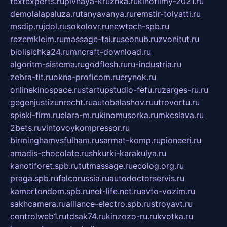
textexperts.ru
pivnaya-kruzhka.ru
kinofilmy-2021.ru
demolalapaluza.ru
tanyavanya.ru
remstir-tolyatti.ru
msdip.ru
jdol.ru
sokolovr.ru
newtech-spb.ru
rezemkleim.ru
massage-tai.ru
seonub.ru
zvonitut.ru
biolisichka24.ru
mncraft-download.ru
algoritm-sistema.ru
godflesh.ru
ru-industria.ru
zebra-tlt.ru
okna-proficom.ru
erynok.ru
onlinekinospace.ru
startupstudio-fefu.ru
zarges-ru.ru
gegenjustizunrecht.ru
autobalashov.ru
utrovortu.ru
spiski-firm.ru
elara-m.ru
kinomusorka.ru
mkcslava.ru
2bets.ru
vintovoykompressor.ru
birminghamvsfulham.ru
sarmat-komp.ru
pioneeri.ru
amadis-chocolate.ru
shkurki-karakulya.ru
kanotiforet.spb.ru
tutmassage.ru
ecolog.org.ru
praga.spb.ru
falcorussia.ru
autodoctorservis.ru
kamertondom.spb.ru
net-life.net.ru
avto-vozim.ru
sakhcamera.ru
alliance-electro.spb.ru
stroyavt.ru
controlweb1.ru
tdsak74.ru
kinzozo-ru.ru
kvotka.ru