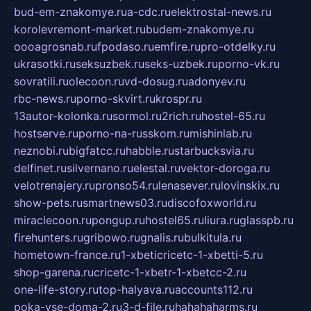
bud-em-znakomye.ru
a-cdc.ru
elektrostal-news.ru
korolevremont-market.ru
budem-znakomye.ru
oooagrosnab.ru
fpodaso.ru
emfire.ru
pro-otdelky.ru
ukrasotki.ru
seksuzbek.ru
seks-uzbek.ru
porno-vk.ru
sovratili.ru
olecoon.ru
vd-dosug.ru
adonyev.ru
rbc-news.ru
porno-skvirt.ru
krospr.ru
13autor-kolonka.ru
sormol.ru
2rich.ru
hostel-65.ru
hostserve.ru
porno-na-russkom.ru
mishinlab.ru
neznobi.ru
bigfatcc.ru
habble.ru
starbucksvia.ru
delfinet.ru
silvernano.ru
elestal.ru
vektor-doroga.ru
velotrenajery.ru
pronso54.ru
lenasever.ru
lovinskix.ru
show-pets.ru
smartnews03.ru
discofoxworld.ru
miraclecoon.ru
pongup.ru
hostel65.ru
liura.ru
glasspb.ru
firehunters.ru
gribowo.ru
gnalis.ru
bulkitula.ru
hometown-france.ru
1-xbeticricetc-1-xbetti-5.ru
shop-garena.ru
cricetc-1-xbetr-1-xbetcc-2.ru
one-life-story.ru
top-halyava.ru
accounts112.ru
poka-vse-doma-2.ru
3-d-file.ru
hahahaharms.ru