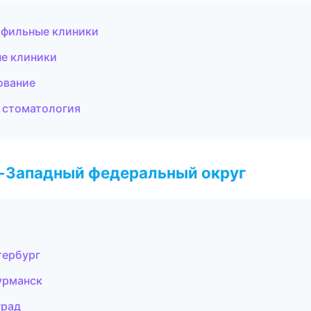
офильные клиники
е клиники
ование
я стоматология
о-Западный федеральный округ
тербург
урманск
град