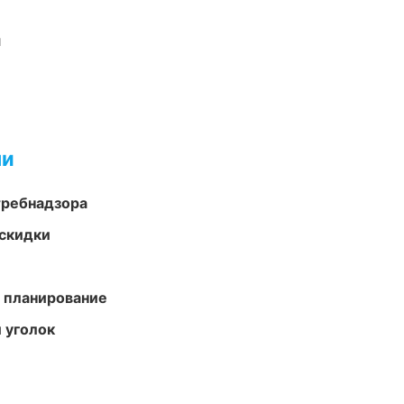
и
ми
требнадзора
скидки
 планирование
 уголок