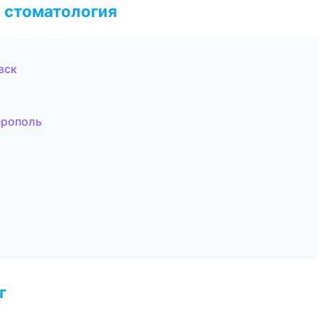
 стоматология
вск
ерополь
г