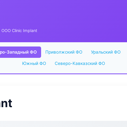
 ООО Clinic Implant
ро-Западный ФО
Приволжский ФО
Уральский ФО
Южный ФО
Северо-Кавказский ФО
ant