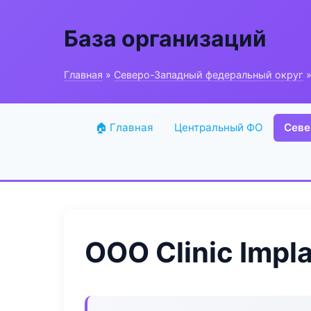
База организаций
Главная
»
Северо-Западный федеральный округ
»
🏠 Главная
Центральный ФО
Севе
ООО Clinic Impl