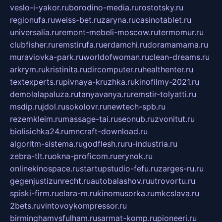
veslo-i-yakor.ru
borodino-media.ru
rostotsky.ru
regionufa.ru
weiss-bet.ru
zaryna.ru
casinotablet.ru
universalia.ru
remont-mebeli-moscow.ru
termomur.ru
clubfisher.ru
remstirufa.ru
erdamchi.ru
doramamama.ru
muraviovka-park.ru
worldofwoman.ru
clean-dreams.ru
arkrym.ru
kristinita.ru
dircomputer.ru
healthenter.ru
textexperts.ru
pivnaya-kruzhka.ru
kinofilmy-2021.ru
demolalapaluza.ru
tanyavanya.ru
remstir-tolyatti.ru
msdip.ru
jdol.ru
sokolovr.ru
newtech-spb.ru
rezemkleim.ru
massage-tai.ru
seonub.ru
zvonitut.ru
biolisichka24.ru
mncraft-download.ru
algoritm-sistema.ru
godflesh.ru
ru-industria.ru
zebra-tlt.ru
okna-proficom.ru
erynok.ru
onlinekinospace.ru
startupstudio-fefu.ru
zarges-ru.ru
gegenjustizunrecht.ru
autobalashov.ru
utrovortu.ru
spiski-firm.ru
elara-m.ru
kinomusorka.ru
mkcslava.ru
2bets.ru
vintovoykompressor.ru
birminghamvsfulham.ru
sarmat-komp.ru
pioneeri.ru