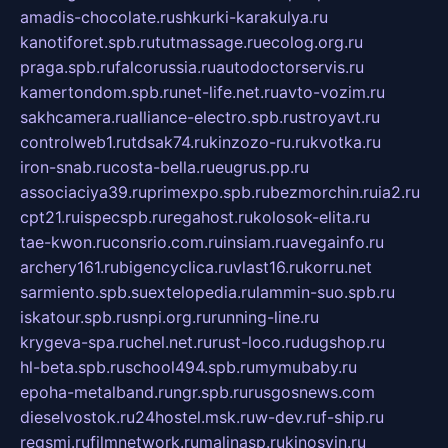
amadis-chocolate.ru
shkurki-karakulya.ru
kanotiforet.spb.ru
tutmassage.ru
ecolog.org.ru
praga.spb.ru
falcorussia.ru
autodoctorservis.ru
kamertondom.spb.ru
net-life.net.ru
avto-vozim.ru
sakhcamera.ru
alliance-electro.spb.ru
stroyavt.ru
controlweb1.ru
tdsak74.ru
kinzozo-ru.ru
kvotka.ru
iron-snab.ru
costa-bella.ru
eugrus.pp.ru
associaciya39.ru
primexpo.spb.ru
bezmorchin.ru
ia2.ru
cpt21.ru
ispecspb.ru
regahost.ru
kolosok-elita.ru
tae-kwon.ru
consrio.com.ru
insiam.ru
avegainfo.ru
archery161.ru
bigencyclica.ru
vlast16.ru
korru.net
sarmiento.spb.su
extelopedia.ru
lammin-suo.spb.ru
iskatour.spb.ru
snpi.org.ru
running-line.ru
krygeva-spa.ru
chel.net.ru
rust-loco.ru
dugshop.ru
hl-beta.spb.ru
school494.spb.ru
mymubaby.ru
epoha-metalband.ru
ngr.spb.ru
rusgosnews.com
dieselvostok.ru
24hostel.msk.ru
w-dev.ru
f-ship.ru
regsmi.ru
filmnetwork.ru
malinasp.ru
kinosvin.ru