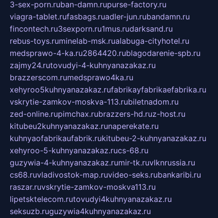
3-sex-porn.ru
ban-damn.ru
purse-factory.ru
viagra-tablet.ru
fasbags.ru
adler-jun.ru
bandamn.ru
fincontech.ru
3sexporn.ru
1mus.ru
darksand.ru
rebus-toys.ru
minelab-msk.ru
alabuga-cityhotel.ru
medsprawo-4-ka.ru
2864420.ru
blagodarenie-spb.ru
zajmy24.ru
tovudyi-4-kuhnyanazakaz.ru
brazzerscom.ru
medsprawo4ka.ru
xehyroo5kuhnyanazakaz.ru
fabrikayfabrikaefabrika.ru
vskrytie-zamkov-moskva-113.ru
biletnadom.ru
zed-online.ru
pimchax.ru
brazzers-hd.ru
z-host.ru
kitubeu2kuhnyanazakaz.ru
naperekate.ru
kuhnyaofabrikaufabrik.ru
kitubeu-2-kuhnyanazakaz.ru
xehyroo-5-kuhnyanazakaz.ru
cs-68.ru
guzywia-4-kuhnyanazakaz.ru
mir-tk.ru
vlknrussia.ru
cs68.ru
vladivostok-map.ru
video-seks.ru
bankaribi.ru
raszar.ru
vskrytie-zamkov-moskva113.ru
lipetsktelecom.ru
tovudyi4kuhnyanazakaz.ru
seksuzb.ru
guzywia4kuhnyanazakaz.ru