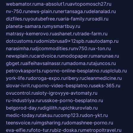
webamator.ru
ma-absolut1.ru
avtopomosch27.ru
nv-750.ru
news-plain.ru
nertansaga.ru
delanalad.ru
dizfiles.ru
youtubefree.ru
aria-family.ru
roadli.ru
planeta-samara.ru
mysmartbuy.ru
matrasy-kemerovo.ru
ashanet.ru
trade-farm.ru
dotcustoms.ru
domizbrusa9x12spb.ru
autodamp.ru
narasimha.ru
djcommodities.ru
nv750.ru
x-ton.ru
newsplain.ru
cardvoice.ru
modopaper.ru
manunae.ru
gbget.ru
alfeihavsalnassr.ru
madoma.ru
tajuncos.ru
petrovkasports.ru
porno-online-besplatno.ru
splclub.ru
york-life.ru
doroga-expo.ru
ribery.ru
cleanmedicine.ru
slovar-ivrit.ru
porno-video-besplatno.ru
seks-365.ru
ovucontrol.ru
sloty-igrovyye-avtomaty.ru
ru-industriya.ru
russkoe-porno-besplatno.ru
belgorod-day.ru
digilith.ru
pichkurovlab.ru
medic-today.ru
taksu.ru
comp123.ru
don-ykt.ru
teensvoice.ru
imgsharing.ru
domashnee-porno.ru
eva-elfie.ru
foto-tur.ru
biz-doska.ru
metropoltravel.ru