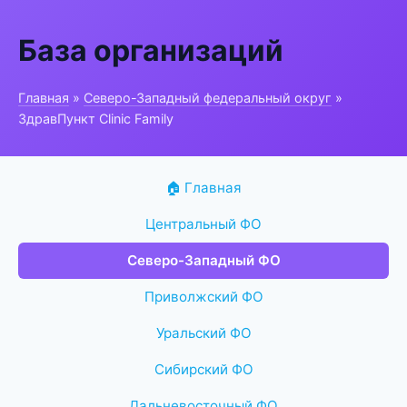
База организаций
Главная
»
Северо-Западный федеральный округ
»
ЗдравПункт Clinic Family
🏠 Главная
Центральный ФО
Северо-Западный ФО
Приволжский ФО
Уральский ФО
Сибирский ФО
Дальневосточный ФО