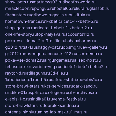
show-pets.ru
smartnews03.ru
discofoxworld.ru
miraclecoon.ru
pongup.ru
hostel65.ru
liura.ru
glasspb.ru
firehunters.ru
gribowo.ru
gnalis.ru
bulkitula.ru
hometown-france.ru
1-xbeticricetc-1-xbetti-5.ru
shop-garena.ru
cricetc-1-xbetr-1-xbetcc-2.ru
one-life-story.ru
top-halyava.ru
accounts112.ru
poka-vse-doma-2.ru
3-d-file.ru
hahahaharms.ru
g2012.ru
tst-1.ru
shaggy-cat.ru
opsmgr.ru
ev-gallery.ru
g-2012.ru
ops-mgr.ru
accounts-112.ru
csm-demo.ru
poka-vse-doma2.ru
airgungames.ru
allseo-host.ru
tehosmotre.ru
varieta-yug.ru
cricetc1xbetr1xbetcc2.ru
raytor-d.ru
atillagunn.ru
3d-file.ru
1xbeticricetc1xbetti5.ru
uafoot-statti.ru
e-abis1c.ru
store-brawl-stars.ru
kts-services.ru
dark-sand.ru
sindika-01.ru
sp-life.ru
x-legion.ru
sib-archives.ru
e-abis-1-c.ru
sindika01.ru
venda-festival.ru
store-brawlstars.ru
dooraleksandria.ru
antenna-highly.ru
mine-lab-msk.ru
1-mus.ru