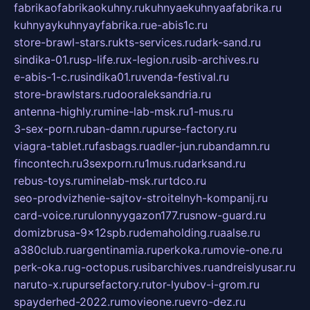
fabrikaofabrikaokuhny.ru
kuhnyaekuhnyaafabrika.ru
kuhnyaykuhnyayfabrika.ru
e-abis1c.ru
store-brawl-stars.ru
kts-services.ru
dark-sand.ru
sindika-01.ru
sp-life.ru
x-legion.ru
sib-archives.ru
e-abis-1-c.ru
sindika01.ru
venda-festival.ru
store-brawlstars.ru
dooraleksandria.ru
antenna-highly.ru
mine-lab-msk.ru
1-mus.ru
3-sex-porn.ru
ban-damn.ru
purse-factory.ru
viagra-tablet.ru
fasbags.ru
adler-jun.ru
bandamn.ru
fincontech.ru
3sexporn.ru
1mus.ru
darksand.ru
rebus-toys.ru
minelab-msk.ru
rtdco.ru
seo-prodvizhenie-sajtov-stroitelnyh-kompanij.ru
card-voice.ru
rulonnyygazon177.ru
snow-guard.ru
domizbrusa-9x12spb.ru
demaholding.ru
aalse.ru
a380club.ru
argentinamia.ru
perkoka.ru
movie-one.ru
perk-oka.ru
g-octopus.ru
sibarchives.ru
andreislyusar.ru
naruto-x.ru
pursefactory.ru
tor-lyubov-i-grom.ru
spayderhed-2022.ru
movieone.ru
evro-dez.ru