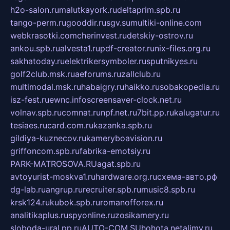
h2o-salon.ru
malutkayork.ru
deltaprim.spb.ru
tango-perm.ru
gooddir.ru
sgv.su
multiki-online.com
webkrasotki.com
cherinvest.ru
detskiy-ostrov.ru
ankou.spb.ru
alvesta1.ru
pdf-creator.ru
nix-files.org.ru
sakhatoday.ru
elektrikersymboler.ru
sputnikyes.ru
golf2club.msk.ru
aeforums.ru
zallclub.ru
multimodal.msk.ru
habaigry.ru
haikko.ru
sobakopedia.ru
isz-fest.ru
ewnc.info
screensaver-clock.net.ru
volnav.spb.ru
comnat.ru
npf.net.ru
7bit.pp.ru
kalugatur.ru
tesiaes.ru
card.com.ru
kazanka.spb.ru
gildiya-kuznecov.ru
kameryboavision.ru
griffoncom.spb.ru
fabrika-emotsiy.ru
PARK-MATROSOVA.RU
agat.spb.ru
avtoyurist-moskva1.ru
hardware.org.ru
схема-авто.рф
dg-lab.ru
angrup.ru
recruiter.spb.ru
music8.spb.ru
krsk124.ru
kubok.spb.ru
romanofforex.ru
analitikaplus.ru
spyonline.ru
zosikamery.ru
sloboda-ural.pp.ru
AUTO-COM.SU
hohota.net
alimy.ru