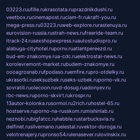
03223.ru
ufille.ru
krasotata.ru
prazdnikdushi.ru
veetbox.ru
cinemapost.ru
ciam-fr.ru
kraft-you.ru
mega-press.ru
03223.ru
web-explore.ru
rastenuya.ru
eurovision-russia.ru
strah-news.ru
freeride-team.ru
itrack-24.ru
sexshopexpress.ru
autostudiopro.ru
alabuga-cityhotel.ru
pornv.ru
atlantpereezd.ru
bud-em-znakomye.ru
a-cdc.ru
elektrostal-news.ru
korolevremont-market.ru
budem-znakomye.ru
oooagrosnab.ru
fpodaso.ru
emfire.ru
pro-otdelky.ru
ukrasotki.ru
seksuzbek.ru
seks-uzbek.ru
porno-vk.ru
sovratili.ru
olecoon.ru
vd-dosug.ru
adonyev.ru
rbc-news.ru
porno-skvirt.ru
krospr.ru
13autor-kolonka.ru
sormol.ru
2rich.ru
hostel-65.ru
hostserve.ru
porno-na-russkom.ru
mishinlab.ru
neznobi.ru
bigfatcc.ru
habble.ru
starbucksvia.ru
delfinet.ru
silvernano.ru
elestal.ru
vektor-doroga.ru
velotrenajery.ru
pronso54.ru
lenasever.ru
lovinskix.ru