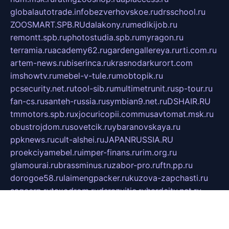
globalautotrade.info
bezverhovskoe.ru
drsschool.ru
ZOOSMART.SPB.RU
dalakony.ru
medikijob.ru
remontt.spb.ru
photostudia.spb.ru
myragon.ru
terramia.ru
academy62.ru
gardengallereya.ru
rti.com.ru
artem-news.ru
biserinca.ru
krasnodarkurort.com
imshowtv.ru
mebel-v-tule.ru
mobtopik.ru
pcsecurity.net.ru
tool-sib.ru
multimetrunit.ru
sp-tour.ru
fan-cs.ru
santeh-russia.ru
symbian9.net.ru
DSHAIR.RU
tmmotors.spb.ru
xjocuricopii.com
musavtomat.msk.ru
obustrojdom.ru
sovetcik.ru
ybaranovskaya.ru
ppknews.ru
cult-alshei.ru
JAPANRUSSIA.RU
proekciyamebel.ru
imper-finans.ru
rim.org.ru
glamourai.ru
brassminus.ru
zabor-pro.ru
ftn.pp.ru
dorogoe58.ru
laimengpacker.ru
kuzova-zapchasti.ru
sageerp.ru
taxodrom.ru
dsrazvitie.ru
hardcity.net.ru
ratinghomegames.ru
topservice25.ru
gubernyan.ru
gtglasslined.ru
ii4.ru
tssport.spb.ru
andorra24.com
blackwallstreet.ru
oboimos.ru
optim-doors.com.ru