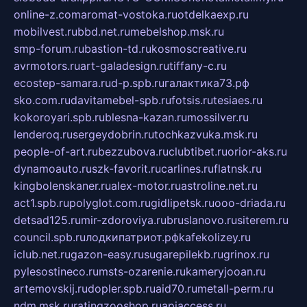
online-z.com
aromat-vostoka.ru
otdelkaexp.ru
mobilvest.ru
bbd.net.ru
mebelshop.msk.ru
smp-forum.ru
bastion-td.ru
kosmoscreative.ru
avrmotors.ru
art-galadesign.ru
tiffany-c.ru
ecostep-samara.ru
d-p.spb.ru
галактика73.рф
sko.com.ru
davitamebel-spb.ru
fotsis.ru
tesiaes.ru
kokoroyari.spb.ru
blesna-kazan.ru
mossilver.ru
lenderoq.ru
sergeydobrin.ru
tochkazvuka.msk.ru
people-of-art.ru
bezzubova.ru
clubtibet.ru
orior-aks.ru
dynamoauto.ru
szk-favorit.ru
carlines.ru
flatnsk.ru
kingbolenskaner.ru
alex-motor.ru
astroline.net.ru
act1.spb.ru
polyglot.com.ru
gidlipetsk.ru
ooo-driada.ru
detsad125.ru
mir-zdoroviya.ru
bruslanovo.ru
siterem.ru
council.spb.ru
лодкипатриот.рф
kafekolizey.ru
iclub.net.ru
gazon-easy.ru
sugarepilekb.ru
grinox.ru
pylesostineco.ru
msts-ozarenie.ru
kameryjooan.ru
artemovskij.ru
dopler.spb.ru
aid70.ru
metall-perm.ru
ndm.msk.ru
ratingzooshop.ru
apiaccess.ru