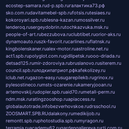
ecostep-samara.ru
d-p.spb.ru
галактика73.рф
sko.com.ru
davitamebel-spb.ru
fotsis.ru
tesiaes.ru
kokoroyari.spb.ru
blesna-kazan.ru
mossilver.ru
lenderoq.ru
sergeydobrin.ru
tochkazvuka.msk.ru
people-of-art.ru
bezzubova.ru
clubtibet.ru
orior-aks.ru
dynamoauto.ru
szk-favorit.ru
carlines.ru
flatnsk.ru
kingbolenskaner.ru
alex-motor.ru
astroline.net.ru
act1.spb.ru
polyglot.com.ru
gidlipetsk.ru
ooo-driada.ru
detsad125.ru
mir-zdoroviya.ru
bruslanovo.ru
siterem.ru
council.spb.ru
лодкипатриот.рф
kafekolizey.ru
iclub.net.ru
gazon-easy.ru
sugarepilekb.ru
grinox.ru
pylesostineco.ru
msts-ozarenie.ru
kameryjooan.ru
artemovskij.ru
dopler.spb.ru
aid70.ru
metall-perm.ru
ndm.msk.ru
ratingzooshop.ru
apiaccess.ru
globalautotrade.info
bezverhovskoe.ru
drsschool.ru
ZOOSMART.SPB.RU
dalakony.ru
medikijob.ru
remontt.spb.ru
photostudia.spb.ru
myragon.ru
terramia.ru
academy62.ru
gardengallereya.ru
rti.com.ru