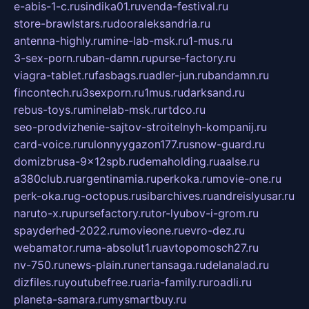
e-abis-1-c.ru
sindika01.ru
venda-festival.ru
store-brawlstars.ru
dooraleksandria.ru
antenna-highly.ru
mine-lab-msk.ru
1-mus.ru
3-sex-porn.ru
ban-damn.ru
purse-factory.ru
viagra-tablet.ru
fasbags.ru
adler-jun.ru
bandamn.ru
fincontech.ru
3sexporn.ru
1mus.ru
darksand.ru
rebus-toys.ru
minelab-msk.ru
rtdco.ru
seo-prodvizhenie-sajtov-stroitelnyh-kompanij.ru
card-voice.ru
rulonnyygazon177.ru
snow-guard.ru
domizbrusa-9x12spb.ru
demaholding.ru
aalse.ru
a380club.ru
argentinamia.ru
perkoka.ru
movie-one.ru
perk-oka.ru
g-octopus.ru
sibarchives.ru
andreislyusar.ru
naruto-x.ru
pursefactory.ru
tor-lyubov-i-grom.ru
spayderhed-2022.ru
movieone.ru
evro-dez.ru
webamator.ru
ma-absolut1.ru
avtopomosch27.ru
nv-750.ru
news-plain.ru
nertansaga.ru
delanalad.ru
dizfiles.ru
youtubefree.ru
aria-family.ru
roadli.ru
planeta-samara.ru
mysmartbuy.ru