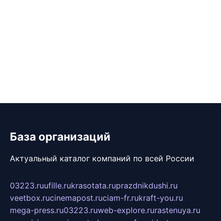
База организаций
Актуальный каталог компаний по всей России
03223.ru
ufille.ru
krasotata.ru
prazdnikdushi.ru
veetbox.ru
cinemapost.ru
ciam-fr.ru
kraft-you.ru
mega-press.ru
03223.ru
web-explore.ru
rastenuya.ru