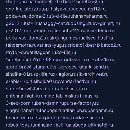
shop-garena.ru
cricetc-1-xbetr-1-xbetcc-2.ru
one-life-story.ru
top-halyava.ru
accounts112.ru
poka-vse-doma-2.ru
3-d-file.ru
hahahaharms.ru
g2012.ru
tst-1.ru
shaggy-cat.ru
opsmgr.ru
ev-gallery.ru
g-2012.ru
ops-mgr.ru
accounts-112.ru
csm-demo.ru
poka-vse-doma2.ru
airgungames.ru
allseo-host.ru
tehosmotre.ru
varieta-yug.ru
cricetc1xbetr1xbetcc2.ru
raytor-d.ru
atillagunn.ru
3d-file.ru
1xbeticricetc1xbetti5.ru
uafoot-statti.ru
e-abis1c.ru
store-brawl-stars.ru
kts-services.ru
dark-sand.ru
sindika-01.ru
sp-life.ru
x-legion.ru
sib-archives.ru
e-abis-1-c.ru
sindika01.ru
venda-festival.ru
store-brawlstars.ru
dooraleksandria.ru
antenna-highly.ru
mine-lab-msk.ru
1-mus.ru
3-sex-porn.ru
ban-damn.ru
purse-factory.ru
viagra-tablet.ru
fasbags.ru
adler-jun.ru
bandamn.ru
fincontech.ru
3sexporn.ru
1mus.ru
darksand.ru
rebus-toys.ru
minelab-msk.ru
alabuga-cityhotel.ru