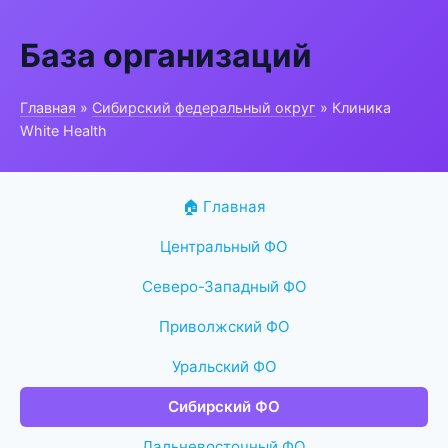
База организаций
Главная
»
Сибирский федеральный округ
» Клиника
White Health
🏠 Главная
Центральный ФО
Северо-Западный ФО
Приволжский ФО
Уральский ФО
Сибирский ФО
Дальневосточный ФО