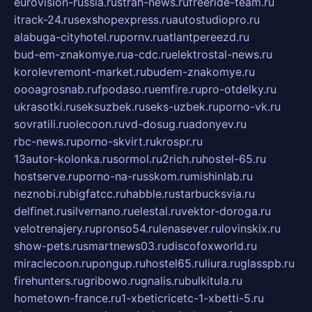
eurovision-russia.ru
strah-news.ru
freeride-team.ru
itrack-24.ru
sexshopexpress.ru
autostudiopro.ru
alabuga-cityhotel.ru
pornv.ru
atlantpereezd.ru
bud-em-znakomye.ru
a-cdc.ru
elektrostal-news.ru
korolevremont-market.ru
budem-znakomye.ru
oooagrosnab.ru
fpodaso.ru
emfire.ru
pro-otdelky.ru
ukrasotki.ru
seksuzbek.ru
seks-uzbek.ru
porno-vk.ru
sovratili.ru
olecoon.ru
vd-dosug.ru
adonyev.ru
rbc-news.ru
porno-skvirt.ru
krospr.ru
13autor-kolonka.ru
sormol.ru
2rich.ru
hostel-65.ru
hostserve.ru
porno-na-russkom.ru
mishinlab.ru
neznobi.ru
bigfatcc.ru
habble.ru
starbucksvia.ru
delfinet.ru
silvernano.ru
elestal.ru
vektor-doroga.ru
velotrenajery.ru
pronso54.ru
lenasever.ru
lovinskix.ru
show-pets.ru
smartnews03.ru
discofoxworld.ru
miraclecoon.ru
pongup.ru
hostel65.ru
liura.ru
glasspb.ru
firehunters.ru
gribowo.ru
gnalis.ru
bulkitula.ru
hometown-france.ru
1-xbeticricetc-1-xbetti-5.ru