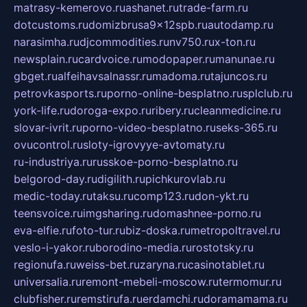
matrasy-kemerovo.ru
ashanet.ru
trade-farm.ru
dotcustoms.ru
domizbrusa9x12spb.ru
autodamp.ru
narasimha.ru
djcommodities.ru
nv750.ru
x-ton.ru
newsplain.ru
cardvoice.ru
modopaper.ru
manunae.ru
gbget.ru
alfeihavsalnassr.ru
madoma.ru
tajuncos.ru
petrovkasports.ru
porno-online-besplatno.ru
splclub.ru
york-life.ru
doroga-expo.ru
ribery.ru
cleanmedicine.ru
slovar-ivrit.ru
porno-video-besplatno.ru
seks-365.ru
ovucontrol.ru
sloty-igrovyye-avtomaty.ru
ru-industriya.ru
russkoe-porno-besplatno.ru
belgorod-day.ru
digilith.ru
pichkurovlab.ru
medic-today.ru
taksu.ru
comp123.ru
don-ykt.ru
teensvoice.ru
imgsharing.ru
domashnee-porno.ru
eva-elfie.ru
foto-tur.ru
biz-doska.ru
metropoltravel.ru
veslo-i-yakor.ru
borodino-media.ru
rostotsky.ru
regionufa.ru
weiss-bet.ru
zaryna.ru
casinotablet.ru
universalia.ru
remont-mebeli-moscow.ru
termomur.ru
clubfisher.ru
remstirufa.ru
erdamchi.ru
doramamama.ru