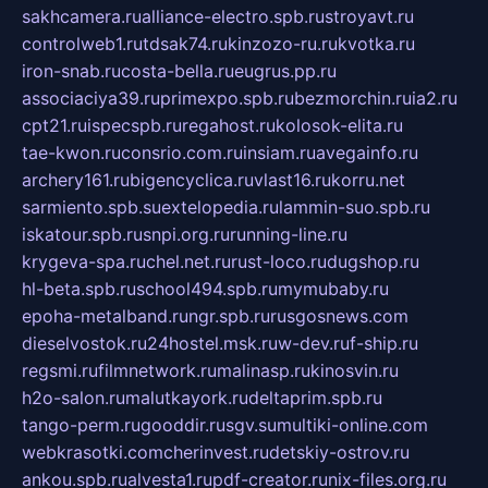
sakhcamera.ru
alliance-electro.spb.ru
stroyavt.ru
controlweb1.ru
tdsak74.ru
kinzozo-ru.ru
kvotka.ru
iron-snab.ru
costa-bella.ru
eugrus.pp.ru
associaciya39.ru
primexpo.spb.ru
bezmorchin.ru
ia2.ru
cpt21.ru
ispecspb.ru
regahost.ru
kolosok-elita.ru
tae-kwon.ru
consrio.com.ru
insiam.ru
avegainfo.ru
archery161.ru
bigencyclica.ru
vlast16.ru
korru.net
sarmiento.spb.su
extelopedia.ru
lammin-suo.spb.ru
iskatour.spb.ru
snpi.org.ru
running-line.ru
krygeva-spa.ru
chel.net.ru
rust-loco.ru
dugshop.ru
hl-beta.spb.ru
school494.spb.ru
mymubaby.ru
epoha-metalband.ru
ngr.spb.ru
rusgosnews.com
dieselvostok.ru
24hostel.msk.ru
w-dev.ru
f-ship.ru
regsmi.ru
filmnetwork.ru
malinasp.ru
kinosvin.ru
h2o-salon.ru
malutkayork.ru
deltaprim.spb.ru
tango-perm.ru
gooddir.ru
sgv.su
multiki-online.com
webkrasotki.com
cherinvest.ru
detskiy-ostrov.ru
ankou.spb.ru
alvesta1.ru
pdf-creator.ru
nix-files.org.ru