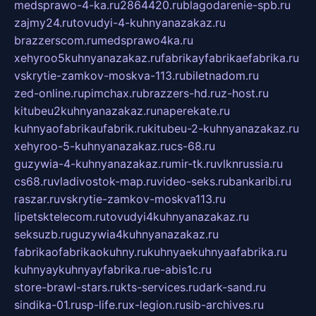
medsprawo-4-ka.ru
2864420.ru
blagodarenie-spb.ru
zajmy24.ru
tovudyi-4-kuhnyanazakaz.ru
brazzerscom.ru
medsprawo4ka.ru
xehyroo5kuhnyanazakaz.ru
fabrikayfabrikaefabrika.ru
vskrytie-zamkov-moskva-113.ru
biletnadom.ru
zed-online.ru
pimchax.ru
brazzers-hd.ru
z-host.ru
kitubeu2kuhnyanazakaz.ru
naperekate.ru
kuhnyaofabrikaufabrik.ru
kitubeu-2-kuhnyanazakaz.ru
xehyroo-5-kuhnyanazakaz.ru
cs-68.ru
guzywia-4-kuhnyanazakaz.ru
mir-tk.ru
vlknrussia.ru
cs68.ru
vladivostok-map.ru
video-seks.ru
bankaribi.ru
raszar.ru
vskrytie-zamkov-moskva113.ru
lipetsktelecom.ru
tovudyi4kuhnyanazakaz.ru
seksuzb.ru
guzywia4kuhnyanazakaz.ru
fabrikaofabrikaokuhny.ru
kuhnyaekuhnyaafabrika.ru
kuhnyaykuhnyayfabrika.ru
e-abis1c.ru
store-brawl-stars.ru
kts-services.ru
dark-sand.ru
sindika-01.ru
sp-life.ru
x-legion.ru
sib-archives.ru