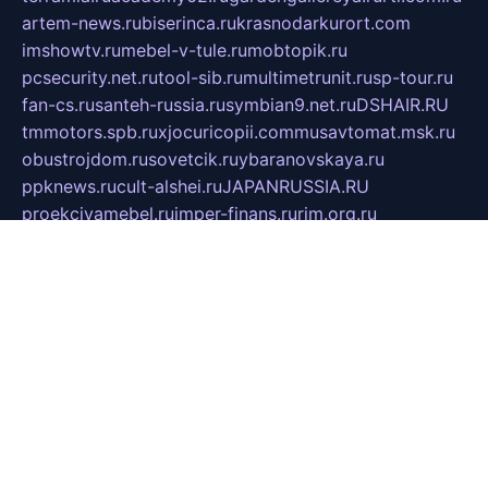
artem-news.ru
biserinca.ru
krasnodarkurort.com
imshowtv.ru
mebel-v-tule.ru
mobtopik.ru
pcsecurity.net.ru
tool-sib.ru
multimetrunit.ru
sp-tour.ru
fan-cs.ru
santeh-russia.ru
symbian9.net.ru
DSHAIR.RU
tmmotors.spb.ru
xjocuricopii.com
musavtomat.msk.ru
obustrojdom.ru
sovetcik.ru
ybaranovskaya.ru
ppknews.ru
cult-alshei.ru
JAPANRUSSIA.RU
proekciyamebel.ru
imper-finans.ru
rim.org.ru
glamourai.ru
brassminus.ru
zabor-pro.ru
ftn.pp.ru
dorogoe58.ru
laimengpacker.ru
kuzova-zapchasti.ru
sageerp.ru
taxodrom.ru
dsrazvitie.ru
hardcity.net.ru
ratinghomegames.ru
topservice25.ru
gubernyan.ru
gtglasslined.ru
ii4.ru
tssport.spb.ru
andorra24.com
blackwallstreet.ru
oboimos.ru
optim-doors.com.ru
ikuch.ru
nycr.org.ru
npa21.ru
vremya-ch.spb.ru
desert000.ru
ivtorgi.ru
ifiori.ru
catalog-statei.ru
dcv.org.ru
spetsmaster174.ru
ipkameryhiseeu.ru
dum26.ru
ruspol.spb.ru
fr-opendp.ru
kam-solnyshko.ru