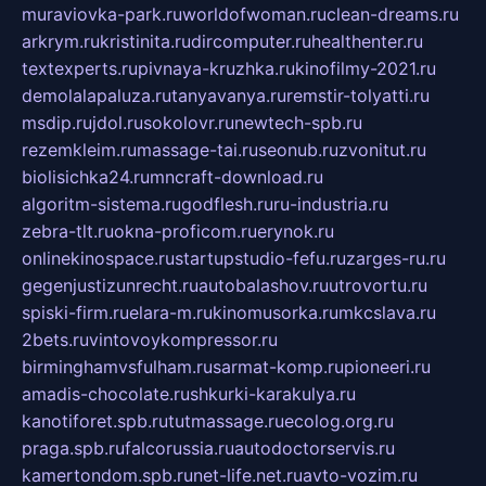
muraviovka-park.ru
worldofwoman.ru
clean-dreams.ru
arkrym.ru
kristinita.ru
dircomputer.ru
healthenter.ru
textexperts.ru
pivnaya-kruzhka.ru
kinofilmy-2021.ru
demolalapaluza.ru
tanyavanya.ru
remstir-tolyatti.ru
msdip.ru
jdol.ru
sokolovr.ru
newtech-spb.ru
rezemkleim.ru
massage-tai.ru
seonub.ru
zvonitut.ru
biolisichka24.ru
mncraft-download.ru
algoritm-sistema.ru
godflesh.ru
ru-industria.ru
zebra-tlt.ru
okna-proficom.ru
erynok.ru
onlinekinospace.ru
startupstudio-fefu.ru
zarges-ru.ru
gegenjustizunrecht.ru
autobalashov.ru
utrovortu.ru
spiski-firm.ru
elara-m.ru
kinomusorka.ru
mkcslava.ru
2bets.ru
vintovoykompressor.ru
birminghamvsfulham.ru
sarmat-komp.ru
pioneeri.ru
amadis-chocolate.ru
shkurki-karakulya.ru
kanotiforet.spb.ru
tutmassage.ru
ecolog.org.ru
praga.spb.ru
falcorussia.ru
autodoctorservis.ru
kamertondom.spb.ru
net-life.net.ru
avto-vozim.ru