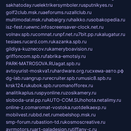
sakhatoday.ru
elektrikersymboler.ru
sputnikyes.ru
golf2club.msk.ru
aeforums.ru
zallclub.ru
multimodal.msk.ru
habaigry.ru
haikko.ru
sobakopedia.ru
isz-fest.ru
ewnc.info
screensaver-clock.net.ru
volnav.spb.ru
comnat.ru
npf.net.ru
7bit.pp.ru
kalugatur.ru
tesiaes.ru
card.com.ru
kazanka.spb.ru
gildiya-kuznecov.ru
kameryboavision.ru
griffoncom.spb.ru
fabrika-emotsiy.ru
PARK-MATROSOVA.RU
agat.spb.ru
avtoyurist-moskva1.ru
hardware.org.ru
схема-авто.рф
dg-lab.ru
angrup.ru
recruiter.spb.ru
music8.spb.ru
krsk124.ru
kubok.spb.ru
romanofforex.ru
analitikaplus.ru
spyonline.ru
zosikamery.ru
sloboda-ural.pp.ru
AUTO-COM.SU
hohota.net
alimy.ru
online-z.com
aromat-vostoka.ru
otdelkaexp.ru
mobilvest.ru
bbd.net.ru
mebelshop.msk.ru
smp-forum.ru
bastion-td.ru
kosmoscreative.ru
avrmotors.ru
art-galadesign.ru
tiffany-c.ru