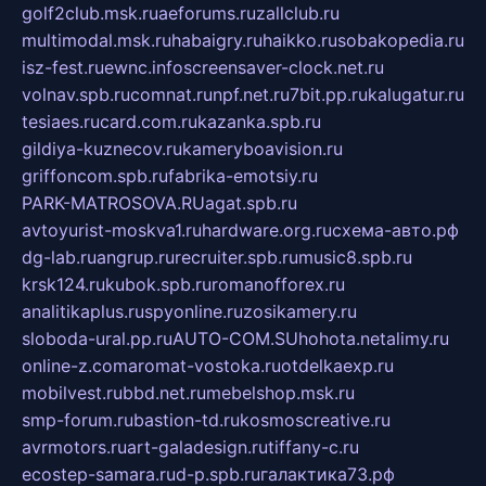
golf2club.msk.ru
aeforums.ru
zallclub.ru
multimodal.msk.ru
habaigry.ru
haikko.ru
sobakopedia.ru
isz-fest.ru
ewnc.info
screensaver-clock.net.ru
volnav.spb.ru
comnat.ru
npf.net.ru
7bit.pp.ru
kalugatur.ru
tesiaes.ru
card.com.ru
kazanka.spb.ru
gildiya-kuznecov.ru
kameryboavision.ru
griffoncom.spb.ru
fabrika-emotsiy.ru
PARK-MATROSOVA.RU
agat.spb.ru
avtoyurist-moskva1.ru
hardware.org.ru
схема-авто.рф
dg-lab.ru
angrup.ru
recruiter.spb.ru
music8.spb.ru
krsk124.ru
kubok.spb.ru
romanofforex.ru
analitikaplus.ru
spyonline.ru
zosikamery.ru
sloboda-ural.pp.ru
AUTO-COM.SU
hohota.net
alimy.ru
online-z.com
aromat-vostoka.ru
otdelkaexp.ru
mobilvest.ru
bbd.net.ru
mebelshop.msk.ru
smp-forum.ru
bastion-td.ru
kosmoscreative.ru
avrmotors.ru
art-galadesign.ru
tiffany-c.ru
ecostep-samara.ru
d-p.spb.ru
галактика73.рф