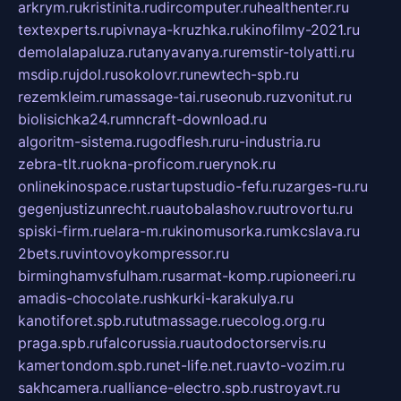
arkrym.ru
kristinita.ru
dircomputer.ru
healthenter.ru
textexperts.ru
pivnaya-kruzhka.ru
kinofilmy-2021.ru
demolalapaluza.ru
tanyavanya.ru
remstir-tolyatti.ru
msdip.ru
jdol.ru
sokolovr.ru
newtech-spb.ru
rezemkleim.ru
massage-tai.ru
seonub.ru
zvonitut.ru
biolisichka24.ru
mncraft-download.ru
algoritm-sistema.ru
godflesh.ru
ru-industria.ru
zebra-tlt.ru
okna-proficom.ru
erynok.ru
onlinekinospace.ru
startupstudio-fefu.ru
zarges-ru.ru
gegenjustizunrecht.ru
autobalashov.ru
utrovortu.ru
spiski-firm.ru
elara-m.ru
kinomusorka.ru
mkcslava.ru
2bets.ru
vintovoykompressor.ru
birminghamvsfulham.ru
sarmat-komp.ru
pioneeri.ru
amadis-chocolate.ru
shkurki-karakulya.ru
kanotiforet.spb.ru
tutmassage.ru
ecolog.org.ru
praga.spb.ru
falcorussia.ru
autodoctorservis.ru
kamertondom.spb.ru
net-life.net.ru
avto-vozim.ru
sakhcamera.ru
alliance-electro.spb.ru
stroyavt.ru