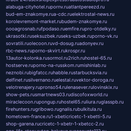
alabuga-cityhotel.ru
pornv.ru
atlantpereezd.ru
bud-em-znakomye.ru
a-cdc.ru
elektrostal-news.ru
korolevremont-market.ru
budem-znakomye.ru
oooagrosnab.ru
fpodaso.ru
emfire.ru
pro-otdelky.ru
ukrasotki.ru
seksuzbek.ru
seks-uzbek.ru
porno-vk.ru
sovratili.ru
olecoon.ru
vd-dosug.ru
adonyev.ru
rbc-news.ru
porno-skvirt.ru
krospr.ru
13autor-kolonka.ru
sormol.ru
2rich.ru
hostel-65.ru
hostserve.ru
porno-na-russkom.ru
mishinlab.ru
neznobi.ru
bigfatcc.ru
habble.ru
starbucksvia.ru
delfinet.ru
silvernano.ru
elestal.ru
vektor-doroga.ru
velotrenajery.ru
pronso54.ru
lenasever.ru
lovinskix.ru
show-pets.ru
smartnews03.ru
discofoxworld.ru
miraclecoon.ru
pongup.ru
hostel65.ru
liura.ru
glasspb.ru
firehunters.ru
gribowo.ru
gnalis.ru
bulkitula.ru
hometown-france.ru
1-xbeticricetc-1-xbetti-5.ru
shop-garena.ru
cricetc-1-xbetr-1-xbetcc-2.ru
one-life-story.ru
top-halyava.ru
accounts112.ru