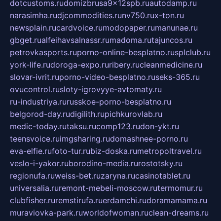
dotcustoms.ru
domizbrusa9x12spb.ru
autodamp.ru
narasimha.ru
djcommodities.ru
nv750.ru
x-ton.ru
newsplain.ru
cardvoice.ru
modopaper.ru
manunae.ru
gbget.ru
alfeihavsalnassr.ru
madoma.ru
tajuncos.ru
petrovkasports.ru
porno-online-besplatno.ru
splclub.ru
york-life.ru
doroga-expo.ru
ribery.ru
cleanmedicine.ru
slovar-ivrit.ru
porno-video-besplatno.ru
seks-365.ru
ovucontrol.ru
sloty-igrovyye-avtomaty.ru
ru-industriya.ru
russkoe-porno-besplatno.ru
belgorod-day.ru
digilith.ru
pichkurovlab.ru
medic-today.ru
taksu.ru
comp123.ru
don-ykt.ru
teensvoice.ru
imgsharing.ru
domashnee-porno.ru
eva-elfie.ru
foto-tur.ru
biz-doska.ru
metropoltravel.ru
veslo-i-yakor.ru
borodino-media.ru
rostotsky.ru
regionufa.ru
weiss-bet.ru
zaryna.ru
casinotablet.ru
universalia.ru
remont-mebeli-moscow.ru
termomur.ru
clubfisher.ru
remstirufa.ru
erdamchi.ru
doramamama.ru
muraviovka-park.ru
worldofwoman.ru
clean-dreams.ru