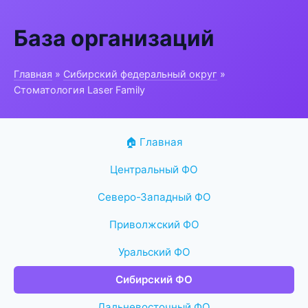
База организаций
Главная
»
Сибирский федеральный округ
»
Стоматология Laser Family
🏠 Главная
Центральный ФО
Северо-Западный ФО
Приволжский ФО
Уральский ФО
Сибирский ФО
Дальневосточный ФО