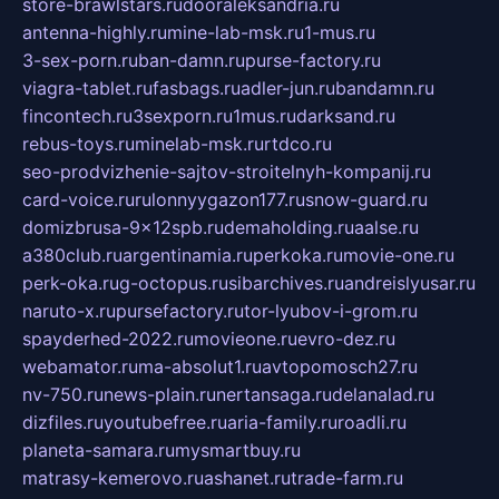
store-brawlstars.ru
dooraleksandria.ru
antenna-highly.ru
mine-lab-msk.ru
1-mus.ru
3-sex-porn.ru
ban-damn.ru
purse-factory.ru
viagra-tablet.ru
fasbags.ru
adler-jun.ru
bandamn.ru
fincontech.ru
3sexporn.ru
1mus.ru
darksand.ru
rebus-toys.ru
minelab-msk.ru
rtdco.ru
seo-prodvizhenie-sajtov-stroitelnyh-kompanij.ru
card-voice.ru
rulonnyygazon177.ru
snow-guard.ru
domizbrusa-9x12spb.ru
demaholding.ru
aalse.ru
a380club.ru
argentinamia.ru
perkoka.ru
movie-one.ru
perk-oka.ru
g-octopus.ru
sibarchives.ru
andreislyusar.ru
naruto-x.ru
pursefactory.ru
tor-lyubov-i-grom.ru
spayderhed-2022.ru
movieone.ru
evro-dez.ru
webamator.ru
ma-absolut1.ru
avtopomosch27.ru
nv-750.ru
news-plain.ru
nertansaga.ru
delanalad.ru
dizfiles.ru
youtubefree.ru
aria-family.ru
roadli.ru
planeta-samara.ru
mysmartbuy.ru
matrasy-kemerovo.ru
ashanet.ru
trade-farm.ru