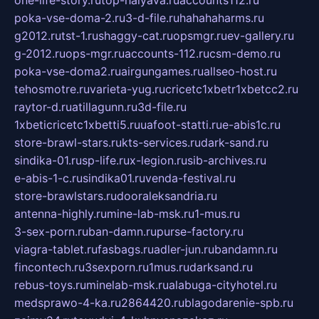
poka-vse-doma-2.ru
3-d-file.ru
hahahaharms.ru
g2012.ru
tst-1.ru
shaggy-cat.ru
opsmgr.ru
ev-gallery.ru
g-2012.ru
ops-mgr.ru
accounts-112.ru
csm-demo.ru
poka-vse-doma2.ru
airgungames.ru
allseo-host.ru
tehosmotre.ru
varieta-yug.ru
cricetc1xbetr1xbetcc2.ru
raytor-d.ru
atillagunn.ru
3d-file.ru
1xbeticricetc1xbetti5.ru
uafoot-statti.ru
e-abis1c.ru
store-brawl-stars.ru
kts-services.ru
dark-sand.ru
sindika-01.ru
sp-life.ru
x-legion.ru
sib-archives.ru
e-abis-1-c.ru
sindika01.ru
venda-festival.ru
store-brawlstars.ru
dooraleksandria.ru
antenna-highly.ru
mine-lab-msk.ru
1-mus.ru
3-sex-porn.ru
ban-damn.ru
purse-factory.ru
viagra-tablet.ru
fasbags.ru
adler-jun.ru
bandamn.ru
fincontech.ru
3sexporn.ru
1mus.ru
darksand.ru
rebus-toys.ru
minelab-msk.ru
alabuga-cityhotel.ru
medsprawo-4-ka.ru
2864420.ru
blagodarenie-spb.ru