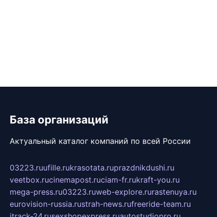
База организаций
Актуальный каталог компаний по всей России
03223.ru
ufille.ru
krasotata.ru
prazdnikdushi.ru
veetbox.ru
cinemapost.ru
ciam-fr.ru
kraft-you.ru
mega-press.ru
03223.ru
web-explore.ru
rastenuya.ru
eurovision-russia.ru
strah-news.ru
freeride-team.ru
itrack-24.ru
sexshopexpress.ru
autostudiopro.ru