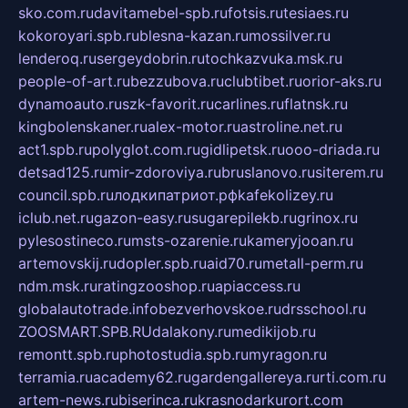
sko.com.ru
davitamebel-spb.ru
fotsis.ru
tesiaes.ru
kokoroyari.spb.ru
blesna-kazan.ru
mossilver.ru
lenderoq.ru
sergeydobrin.ru
tochkazvuka.msk.ru
people-of-art.ru
bezzubova.ru
clubtibet.ru
orior-aks.ru
dynamoauto.ru
szk-favorit.ru
carlines.ru
flatnsk.ru
kingbolenskaner.ru
alex-motor.ru
astroline.net.ru
act1.spb.ru
polyglot.com.ru
gidlipetsk.ru
ooo-driada.ru
detsad125.ru
mir-zdoroviya.ru
bruslanovo.ru
siterem.ru
council.spb.ru
лодкипатриот.рф
kafekolizey.ru
iclub.net.ru
gazon-easy.ru
sugarepilekb.ru
grinox.ru
pylesostineco.ru
msts-ozarenie.ru
kameryjooan.ru
artemovskij.ru
dopler.spb.ru
aid70.ru
metall-perm.ru
ndm.msk.ru
ratingzooshop.ru
apiaccess.ru
globalautotrade.info
bezverhovskoe.ru
drsschool.ru
ZOOSMART.SPB.RU
dalakony.ru
medikijob.ru
remontt.spb.ru
photostudia.spb.ru
myragon.ru
terramia.ru
academy62.ru
gardengallereya.ru
rti.com.ru
artem-news.ru
biserinca.ru
krasnodarkurort.com