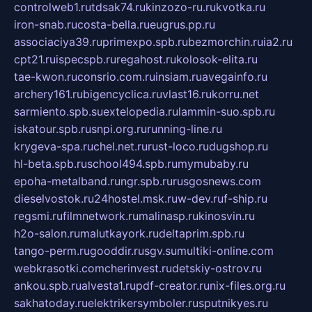
controlweb1.ru
tdsak74.ru
kinzozo-ru.ru
kvotka.ru
iron-snab.ru
costa-bella.ru
eugrus.pp.ru
associaciya39.ru
primexpo.spb.ru
bezmorchin.ru
ia2.ru
cpt21.ru
ispecspb.ru
regahost.ru
kolosok-elita.ru
tae-kwon.ru
consrio.com.ru
insiam.ru
avegainfo.ru
archery161.ru
bigencyclica.ru
vlast16.ru
korru.net
sarmiento.spb.su
extelopedia.ru
lammin-suo.spb.ru
iskatour.spb.ru
snpi.org.ru
running-line.ru
krygeva-spa.ru
chel.net.ru
rust-loco.ru
dugshop.ru
hl-beta.spb.ru
school494.spb.ru
mymubaby.ru
epoha-metalband.ru
ngr.spb.ru
rusgosnews.com
dieselvostok.ru
24hostel.msk.ru
w-dev.ru
f-ship.ru
regsmi.ru
filmnetwork.ru
malinasp.ru
kinosvin.ru
h2o-salon.ru
malutkayork.ru
deltaprim.spb.ru
tango-perm.ru
gooddir.ru
sgv.su
multiki-online.com
webkrasotki.com
cherinvest.ru
detskiy-ostrov.ru
ankou.spb.ru
alvesta1.ru
pdf-creator.ru
nix-files.org.ru
sakhatoday.ru
elektrikersymboler.ru
sputnikyes.ru