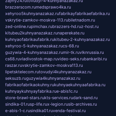
zajmy24.ru
tovudyi-4-kuhnyanazakaz.ru
brazzerscom.ru
medsprawo4ka.ru
xehyroo5kuhnyanazakaz.ru
fabrikayfabrikaefabrika.ru
vskrytie-zamkov-moskva-113.ru
biletnadom.ru
zed-online.ru
pimchax.ru
brazzers-hd.ru
z-host.ru
kitubeu2kuhnyanazakaz.ru
naperekate.ru
kuhnyaofabrikaufabrik.ru
kitubeu-2-kuhnyanazakaz.ru
xehyroo-5-kuhnyanazakaz.ru
cs-68.ru
guzywia-4-kuhnyanazakaz.ru
mir-tk.ru
vlknrussia.ru
cs68.ru
vladivostok-map.ru
video-seks.ru
bankaribi.ru
raszar.ru
vskrytie-zamkov-moskva113.ru
lipetsktelecom.ru
tovudyi4kuhnyanazakaz.ru
seksuzb.ru
guzywia4kuhnyanazakaz.ru
fabrikaofabrikaokuhny.ru
kuhnyaekuhnyaafabrika.ru
kuhnyaykuhnyayfabrika.ru
e-abis1c.ru
store-brawl-stars.ru
kts-services.ru
dark-sand.ru
sindika-01.ru
sp-life.ru
x-legion.ru
sib-archives.ru
e-abis-1-c.ru
sindika01.ru
venda-festival.ru