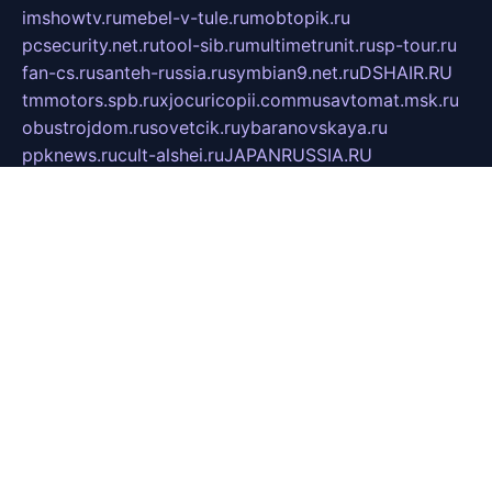
imshowtv.ru
mebel-v-tule.ru
mobtopik.ru
pcsecurity.net.ru
tool-sib.ru
multimetrunit.ru
sp-tour.ru
fan-cs.ru
santeh-russia.ru
symbian9.net.ru
DSHAIR.RU
tmmotors.spb.ru
xjocuricopii.com
musavtomat.msk.ru
obustrojdom.ru
sovetcik.ru
ybaranovskaya.ru
ppknews.ru
cult-alshei.ru
JAPANRUSSIA.RU
proekciyamebel.ru
imper-finans.ru
rim.org.ru
glamourai.ru
brassminus.ru
zabor-pro.ru
ftn.pp.ru
dorogoe58.ru
laimengpacker.ru
kuzova-zapchasti.ru
sageerp.ru
taxodrom.ru
dsrazvitie.ru
hardcity.net.ru
ratinghomegames.ru
topservice25.ru
gubernyan.ru
gtglasslined.ru
ii4.ru
tssport.spb.ru
andorra24.com
blackwallstreet.ru
oboimos.ru
optim-doors.com.ru
ikuch.ru
nycr.org.ru
npa21.ru
vremya-ch.spb.ru
desert000.ru
ivtorgi.ru
ifiori.ru
catalog-statei.ru
dcv.org.ru
spetsmaster174.ru
ipkameryhiseeu.ru
dum26.ru
ruspol.spb.ru
fr-opendp.ru
kam-solnyshko.ru
cheyenne-arapaho.ru
sevzapmetal.spb.ru