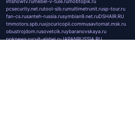
imshowtv.ru
mebel-v-tule.ru
mobtopik.ru
pcsecurity.net.ru
tool-sib.ru
multimetrunit.ru
sp-tour.ru
fan-cs.ru
santeh-russia.ru
symbian9.net.ru
DSHAIR.RU
tmmotors.spb.ru
xjocuricopii.com
musavtomat.msk.ru
obustrojdom.ru
sovetcik.ru
ybaranovskaya.ru
ppknews.ru
cult-alshei.ru
JAPANRUSSIA.RU
proekciyamebel.ru
imper-finans.ru
rim.org.ru
glamourai.ru
brassminus.ru
zabor-pro.ru
ftn.pp.ru
dorogoe58.ru
laimengpacker.ru
kuzova-zapchasti.ru
sageerp.ru
taxodrom.ru
dsrazvitie.ru
hardcity.net.ru
ratinghomegames.ru
topservice25.ru
gubernyan.ru
gtglasslined.ru
ii4.ru
tssport.spb.ru
andorra24.com
blackwallstreet.ru
oboimos.ru
optim-doors.com.ru
ikuch.ru
nycr.org.ru
npa21.ru
vremya-ch.spb.ru
desert000.ru
ivtorgi.ru
ifiori.ru
catalog-statei.ru
dcv.org.ru
spetsmaster174.ru
ipkameryhiseeu.ru
dum26.ru
ruspol.spb.ru
fr-opendp.ru
kam-solnyshko.ru
cheyenne-arapaho.ru
sevzapmetal.spb.ru