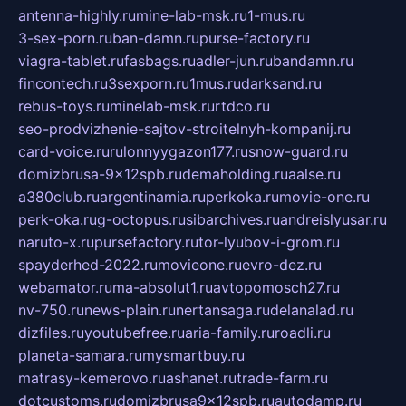
antenna-highly.ru
mine-lab-msk.ru
1-mus.ru
3-sex-porn.ru
ban-damn.ru
purse-factory.ru
viagra-tablet.ru
fasbags.ru
adler-jun.ru
bandamn.ru
fincontech.ru
3sexporn.ru
1mus.ru
darksand.ru
rebus-toys.ru
minelab-msk.ru
rtdco.ru
seo-prodvizhenie-sajtov-stroitelnyh-kompanij.ru
card-voice.ru
rulonnyygazon177.ru
snow-guard.ru
domizbrusa-9x12spb.ru
demaholding.ru
aalse.ru
a380club.ru
argentinamia.ru
perkoka.ru
movie-one.ru
perk-oka.ru
g-octopus.ru
sibarchives.ru
andreislyusar.ru
naruto-x.ru
pursefactory.ru
tor-lyubov-i-grom.ru
spayderhed-2022.ru
movieone.ru
evro-dez.ru
webamator.ru
ma-absolut1.ru
avtopomosch27.ru
nv-750.ru
news-plain.ru
nertansaga.ru
delanalad.ru
dizfiles.ru
youtubefree.ru
aria-family.ru
roadli.ru
planeta-samara.ru
mysmartbuy.ru
matrasy-kemerovo.ru
ashanet.ru
trade-farm.ru
dotcustoms.ru
domizbrusa9x12spb.ru
autodamp.ru