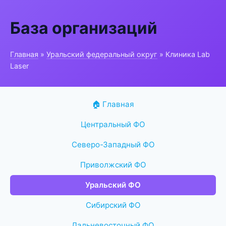
База организаций
Главная
»
Уральский федеральный округ
» Клиника Lab
Laser
🏠 Главная
Центральный ФО
Северо-Западный ФО
Приволжский ФО
Уральский ФО
Сибирский ФО
Дальневосточный ФО