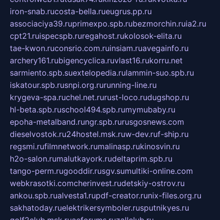
iron-snab.ru
costa-bella.ru
eugrus.pp.ru
associaciya39.ru
primexpo.spb.ru
bezmorchin.ru
ia2.ru
cpt21.ru
ispecspb.ru
regahost.ru
kolosok-elita.ru
tae-kwon.ru
consrio.com.ru
insiam.ru
avegainfo.ru
archery161.ru
bigencyclica.ru
vlast16.ru
korru.net
sarmiento.spb.su
extelopedia.ru
lammin-suo.spb.ru
iskatour.spb.ru
snpi.org.ru
running-line.ru
krygeva-spa.ru
chel.net.ru
rust-loco.ru
dugshop.ru
hl-beta.spb.ru
school494.spb.ru
mymubaby.ru
epoha-metalband.ru
ngr.spb.ru
rusgosnews.com
dieselvostok.ru
24hostel.msk.ru
w-dev.ru
f-ship.ru
regsmi.ru
filmnetwork.ru
malinasp.ru
kinosvin.ru
h2o-salon.ru
malutkayork.ru
deltaprim.spb.ru
tango-perm.ru
gooddir.ru
sgv.su
multiki-online.com
webkrasotki.com
cherinvest.ru
detskiy-ostrov.ru
ankou.spb.ru
alvesta1.ru
pdf-creator.ru
nix-files.org.ru
sakhatoday.ru
elektrikersymboler.ru
sputnikyes.ru
golf2club.msk.ru
aeforums.ru
zallclub.ru