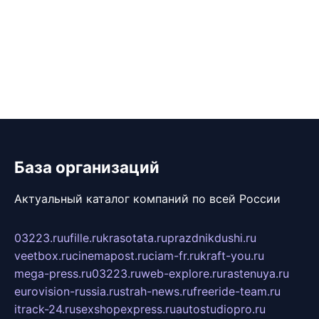
База организаций
Актуальный каталог компаний по всей России
03223.ru
ufille.ru
krasotata.ru
prazdnikdushi.ru
veetbox.ru
cinemapost.ru
ciam-fr.ru
kraft-you.ru
mega-press.ru
03223.ru
web-explore.ru
rastenuya.ru
eurovision-russia.ru
strah-news.ru
freeride-team.ru
itrack-24.ru
sexshopexpress.ru
autostudiopro.ru