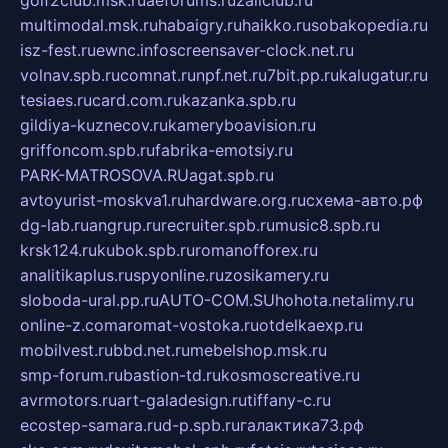
multimodal.msk.ru
habaigry.ru
haikko.ru
sobakopedia.ru
isz-fest.ru
ewnc.info
screensaver-clock.net.ru
volnav.spb.ru
comnat.ru
npf.net.ru
7bit.pp.ru
kalugatur.ru
tesiaes.ru
card.com.ru
kazanka.spb.ru
gildiya-kuznecov.ru
kameryboavision.ru
griffoncom.spb.ru
fabrika-emotsiy.ru
PARK-MATROSOVA.RU
agat.spb.ru
avtoyurist-moskva1.ru
hardware.org.ru
схема-авто.рф
dg-lab.ru
angrup.ru
recruiter.spb.ru
music8.spb.ru
krsk124.ru
kubok.spb.ru
romanofforex.ru
analitikaplus.ru
spyonline.ru
zosikamery.ru
sloboda-ural.pp.ru
AUTO-COM.SU
hohota.net
alimy.ru
online-z.com
aromat-vostoka.ru
otdelkaexp.ru
mobilvest.ru
bbd.net.ru
mebelshop.msk.ru
smp-forum.ru
bastion-td.ru
kosmoscreative.ru
avrmotors.ru
art-galadesign.ru
tiffany-c.ru
ecostep-samara.ru
d-p.spb.ru
галактика73.рф