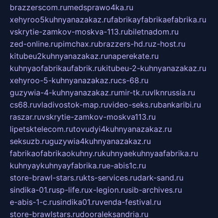
brazzerscom.ru
medsprawo4ka.ru
xehyroo5kuhnyanazakaz.ru
fabrikayfabrikaefabrika.ru
vskrytie-zamkov-moskva-113.ru
biletnadom.ru
zed-online.ru
pimchax.ru
brazzers-hd.ru
z-host.ru
kitubeu2kuhnyanazakaz.ru
naperekate.ru
kuhnyaofabrikaufabrik.ru
kitubeu-2-kuhnyanazakaz.ru
xehyroo-5-kuhnyanazakaz.ru
cs-68.ru
guzywia-4-kuhnyanazakaz.ru
mir-tk.ru
vlknrussia.ru
cs68.ru
vladivostok-map.ru
video-seks.ru
bankaribi.ru
raszar.ru
vskrytie-zamkov-moskva113.ru
lipetsktelecom.ru
tovudyi4kuhnyanazakaz.ru
seksuzb.ru
guzywia4kuhnyanazakaz.ru
fabrikaofabrikaokuhny.ru
kuhnyaekuhnyaafabrika.ru
kuhnyaykuhnyayfabrika.ru
e-abis1c.ru
store-brawl-stars.ru
kts-services.ru
dark-sand.ru
sindika-01.ru
sp-life.ru
x-legion.ru
sib-archives.ru
e-abis-1-c.ru
sindika01.ru
venda-festival.ru
store-brawlstars.ru
dooraleksandria.ru