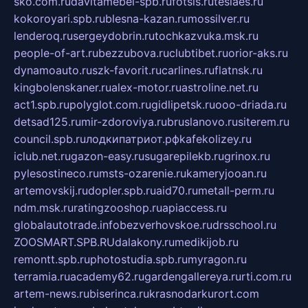
sko.com.ru
davitamebel-spb.ru
fotsis.ru
tesiaes.ru
kokoroyari.spb.ru
blesna-kazan.ru
mossilver.ru
lenderoq.ru
sergeydobrin.ru
tochkazvuka.msk.ru
people-of-art.ru
bezzubova.ru
clubtibet.ru
orior-aks.ru
dynamoauto.ru
szk-favorit.ru
carlines.ru
flatnsk.ru
kingbolenskaner.ru
alex-motor.ru
astroline.net.ru
act1.spb.ru
polyglot.com.ru
gidlipetsk.ru
ooo-driada.ru
detsad125.ru
mir-zdoroviya.ru
bruslanovo.ru
siterem.ru
council.spb.ru
лодкипатриот.рф
kafekolizey.ru
iclub.net.ru
gazon-easy.ru
sugarepilekb.ru
grinox.ru
pylesostineco.ru
msts-ozarenie.ru
kameryjooan.ru
artemovskij.ru
dopler.spb.ru
aid70.ru
metall-perm.ru
ndm.msk.ru
ratingzooshop.ru
apiaccess.ru
globalautotrade.info
bezverhovskoe.ru
drsschool.ru
ZOOSMART.SPB.RU
dalakony.ru
medikijob.ru
remontt.spb.ru
photostudia.spb.ru
myragon.ru
terramia.ru
academy62.ru
gardengallereya.ru
rti.com.ru
artem-news.ru
biserinca.ru
krasnodarkurort.com