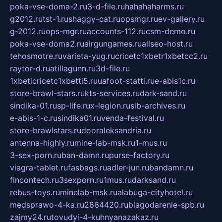
poka-vse-doma-2.ru
3-d-file.ru
hahahaharms.ru
g2012.ru
tst-1.ru
shaggy-cat.ru
opsmgr.ru
ev-gallery.ru
g-2012.ru
ops-mgr.ru
accounts-112.ru
csm-demo.ru
poka-vse-doma2.ru
airgungames.ru
allseo-host.ru
tehosmotre.ru
varieta-yug.ru
cricetc1xbetr1xbetcc2.ru
raytor-d.ru
atillagunn.ru
3d-file.ru
1xbeticricetc1xbetti5.ru
uafoot-statti.ru
e-abis1c.ru
store-brawl-stars.ru
kts-services.ru
dark-sand.ru
sindika-01.ru
sp-life.ru
x-legion.ru
sib-archives.ru
e-abis-1-c.ru
sindika01.ru
venda-festival.ru
store-brawlstars.ru
dooraleksandria.ru
antenna-highly.ru
mine-lab-msk.ru
1-mus.ru
3-sex-porn.ru
ban-damn.ru
purse-factory.ru
viagra-tablet.ru
fasbags.ru
adler-jun.ru
bandamn.ru
fincontech.ru
3sexporn.ru
1mus.ru
darksand.ru
rebus-toys.ru
minelab-msk.ru
alabuga-cityhotel.ru
medsprawo-4-ka.ru
2864420.ru
blagodarenie-spb.ru
zajmy24.ru
tovudyi-4-kuhnyanazakaz.ru