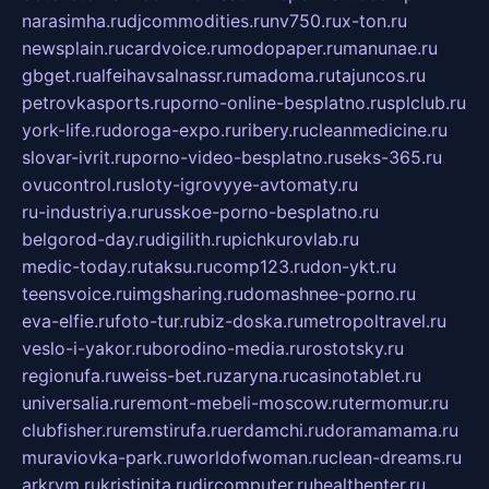
narasimha.ru
djcommodities.ru
nv750.ru
x-ton.ru
newsplain.ru
cardvoice.ru
modopaper.ru
manunae.ru
gbget.ru
alfeihavsalnassr.ru
madoma.ru
tajuncos.ru
petrovkasports.ru
porno-online-besplatno.ru
splclub.ru
york-life.ru
doroga-expo.ru
ribery.ru
cleanmedicine.ru
slovar-ivrit.ru
porno-video-besplatno.ru
seks-365.ru
ovucontrol.ru
sloty-igrovyye-avtomaty.ru
ru-industriya.ru
russkoe-porno-besplatno.ru
belgorod-day.ru
digilith.ru
pichkurovlab.ru
medic-today.ru
taksu.ru
comp123.ru
don-ykt.ru
teensvoice.ru
imgsharing.ru
domashnee-porno.ru
eva-elfie.ru
foto-tur.ru
biz-doska.ru
metropoltravel.ru
veslo-i-yakor.ru
borodino-media.ru
rostotsky.ru
regionufa.ru
weiss-bet.ru
zaryna.ru
casinotablet.ru
universalia.ru
remont-mebeli-moscow.ru
termomur.ru
clubfisher.ru
remstirufa.ru
erdamchi.ru
doramamama.ru
muraviovka-park.ru
worldofwoman.ru
clean-dreams.ru
arkrym.ru
kristinita.ru
dircomputer.ru
healthenter.ru