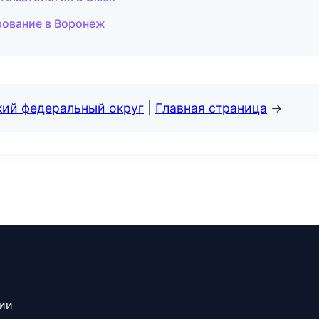
рование в Воронеж
кий федеральный округ
|
Главная страница
→
сии