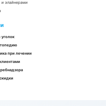
 и элайнерами
в
ми
 уголок
ортопедию
тика при лечении
 клиентами
требнадзора
скидки