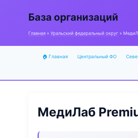
База организаций
Главная
»
Уральский федеральный округ
» МедиЛа
🏠 Главная
Центральный ФО
Севе
МедиЛаб Premiu