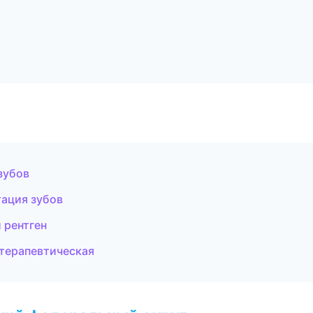
зубов
ация зубов
и рентген
 терапевтическая