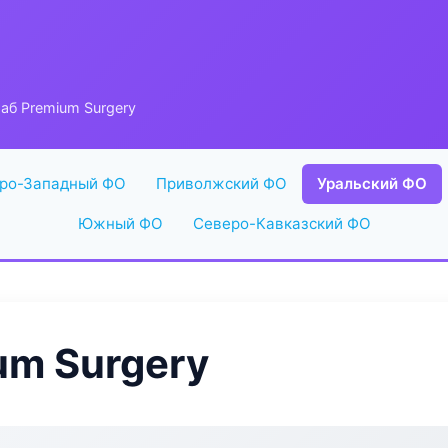
б Premium Surgery
ро-Западный ФО
Приволжский ФО
Уральский ФО
Южный ФО
Северо-Кавказский ФО
m Surgery