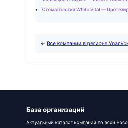
Стоматология White Vital — Протези
←
Все компании в регионе Уральс
База организаций
Актуальный каталог компаний по всей Рос