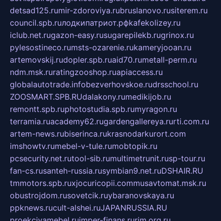
detsad125.ru
mir-zdoroviya.ru
bruslanovo.ru
siterem.ru
council.spb.ru
лодкипатриот.рф
kafekolizey.ru
iclub.net.ru
gazon-easy.ru
sugarepilekb.ru
grinox.ru
pylesostineco.ru
msts-ozarenie.ru
kameryjooan.ru
artemovskij.ru
dopler.spb.ru
aid70.ru
metall-perm.ru
ndm.msk.ru
ratingzooshop.ru
apiaccess.ru
globalautotrade.info
bezverhovskoe.ru
drsschool.ru
ZOOSMART.SPB.RU
dalakony.ru
medikijob.ru
remontt.spb.ru
photostudia.spb.ru
myragon.ru
terramia.ru
academy62.ru
gardengallereya.ru
rti.com.ru
artem-news.ru
biserinca.ru
krasnodarkurort.com
imshowtv.ru
mebel-v-tule.ru
mobtopik.ru
pcsecurity.net.ru
tool-sib.ru
multimetrunit.ru
sp-tour.ru
fan-cs.ru
santeh-russia.ru
symbian9.net.ru
DSHAIR.RU
tmmotors.spb.ru
xjocuricopii.com
musavtomat.msk.ru
obustrojdom.ru
sovetcik.ru
ybaranovskaya.ru
ppknews.ru
cult-alshei.ru
JAPANRUSSIA.RU
proekciyamebel.ru
imper-finans.ru
rim.org.ru