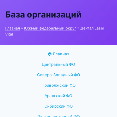
База организаций
Главная
»
Южный федеральный округ
» Дентал Laser
Vital
🏠 Главная
Центральный ФО
Северо-Западный ФО
Приволжский ФО
Уральский ФО
Сибирский ФО
Дальневосточный ФО