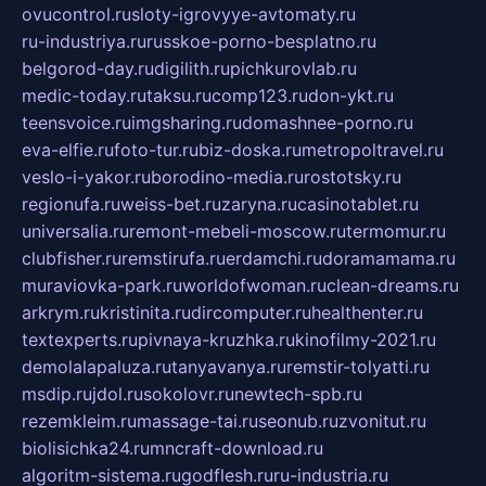
ovucontrol.ru
sloty-igrovyye-avtomaty.ru
ru-industriya.ru
russkoe-porno-besplatno.ru
belgorod-day.ru
digilith.ru
pichkurovlab.ru
medic-today.ru
taksu.ru
comp123.ru
don-ykt.ru
teensvoice.ru
imgsharing.ru
domashnee-porno.ru
eva-elfie.ru
foto-tur.ru
biz-doska.ru
metropoltravel.ru
veslo-i-yakor.ru
borodino-media.ru
rostotsky.ru
regionufa.ru
weiss-bet.ru
zaryna.ru
casinotablet.ru
universalia.ru
remont-mebeli-moscow.ru
termomur.ru
clubfisher.ru
remstirufa.ru
erdamchi.ru
doramamama.ru
muraviovka-park.ru
worldofwoman.ru
clean-dreams.ru
arkrym.ru
kristinita.ru
dircomputer.ru
healthenter.ru
textexperts.ru
pivnaya-kruzhka.ru
kinofilmy-2021.ru
demolalapaluza.ru
tanyavanya.ru
remstir-tolyatti.ru
msdip.ru
jdol.ru
sokolovr.ru
newtech-spb.ru
rezemkleim.ru
massage-tai.ru
seonub.ru
zvonitut.ru
biolisichka24.ru
mncraft-download.ru
algoritm-sistema.ru
godflesh.ru
ru-industria.ru