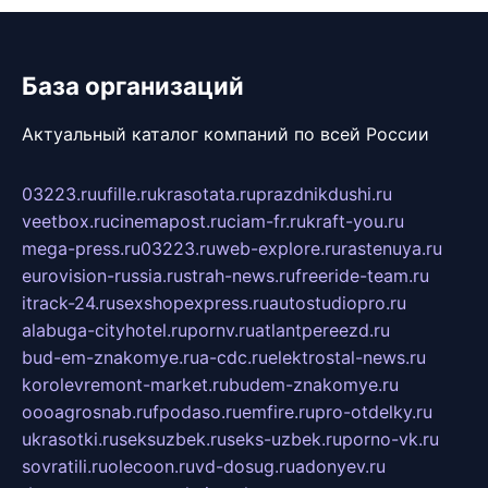
База организаций
Актуальный каталог компаний по всей России
03223.ru
ufille.ru
krasotata.ru
prazdnikdushi.ru
veetbox.ru
cinemapost.ru
ciam-fr.ru
kraft-you.ru
mega-press.ru
03223.ru
web-explore.ru
rastenuya.ru
eurovision-russia.ru
strah-news.ru
freeride-team.ru
itrack-24.ru
sexshopexpress.ru
autostudiopro.ru
alabuga-cityhotel.ru
pornv.ru
atlantpereezd.ru
bud-em-znakomye.ru
a-cdc.ru
elektrostal-news.ru
korolevremont-market.ru
budem-znakomye.ru
oooagrosnab.ru
fpodaso.ru
emfire.ru
pro-otdelky.ru
ukrasotki.ru
seksuzbek.ru
seks-uzbek.ru
porno-vk.ru
sovratili.ru
olecoon.ru
vd-dosug.ru
adonyev.ru