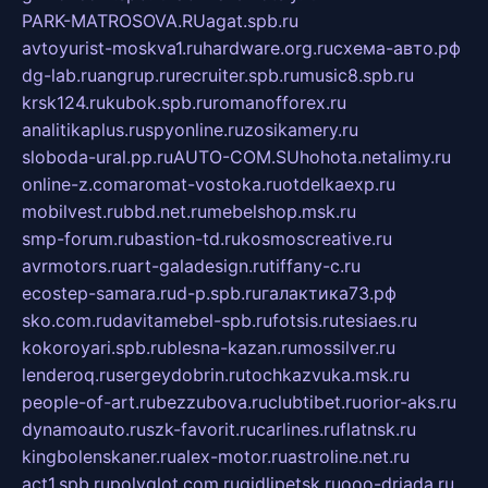
PARK-MATROSOVA.RU
agat.spb.ru
avtoyurist-moskva1.ru
hardware.org.ru
схема-авто.рф
dg-lab.ru
angrup.ru
recruiter.spb.ru
music8.spb.ru
krsk124.ru
kubok.spb.ru
romanofforex.ru
analitikaplus.ru
spyonline.ru
zosikamery.ru
sloboda-ural.pp.ru
AUTO-COM.SU
hohota.net
alimy.ru
online-z.com
aromat-vostoka.ru
otdelkaexp.ru
mobilvest.ru
bbd.net.ru
mebelshop.msk.ru
smp-forum.ru
bastion-td.ru
kosmoscreative.ru
avrmotors.ru
art-galadesign.ru
tiffany-c.ru
ecostep-samara.ru
d-p.spb.ru
галактика73.рф
sko.com.ru
davitamebel-spb.ru
fotsis.ru
tesiaes.ru
kokoroyari.spb.ru
blesna-kazan.ru
mossilver.ru
lenderoq.ru
sergeydobrin.ru
tochkazvuka.msk.ru
people-of-art.ru
bezzubova.ru
clubtibet.ru
orior-aks.ru
dynamoauto.ru
szk-favorit.ru
carlines.ru
flatnsk.ru
kingbolenskaner.ru
alex-motor.ru
astroline.net.ru
act1.spb.ru
polyglot.com.ru
gidlipetsk.ru
ooo-driada.ru