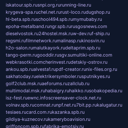
iskatour.spb.ru
snpi.org.ru
running-line.ru
krygeva-spa.ru
chel.net.ru
rust-loco.ru
dugshop.ru
hl-beta.spb.ru
school494.spb.ru
mymubaby.ru
epoha-metalband.ru
ngr.spb.ru
rusgosnews.com
dieselvostok.ru
24hostel.msk.ru
w-dev.ru
f-ship.ru
regsmi.ru
filmnetwork.ru
malinasp.ru
kinosvin.ru
h2o-salon.ru
malutkayork.ru
deltaprim.spb.ru
tango-perm.ru
gooddir.ru
sgv.su
multiki-online.com
webkrasotki.com
cherinvest.ru
detskiy-ostrov.ru
ankou.spb.ru
alvesta1.ru
pdf-creator.ru
nix-files.org.ru
sakhatoday.ru
elektrikersymboler.ru
sputnikyes.ru
golf2club.msk.ru
aeforums.ru
zallclub.ru
multimodal.msk.ru
habaigry.ru
haikko.ru
sobakopedia.ru
isz-fest.ru
ewnc.info
screensaver-clock.net.ru
volnav.spb.ru
comnat.ru
npf.net.ru
7bit.pp.ru
kalugatur.ru
tesiaes.ru
card.com.ru
kazanka.spb.ru
gildiya-kuznecov.ru
kameryboavision.ru
griffoncom.spb.ru
fabrika-emotsiy.ru