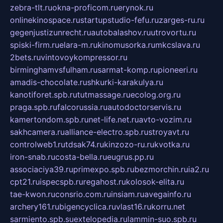
zebra-tlt.ru
okna-proficom.ru
erynok.ru
onlinekinospace.ru
startupstudio-fefu.ru
zarges-ru.ru
gegenjustizunrecht.ru
autobalashov.ru
utrovortu.ru
spiski-firm.ru
elara-m.ru
kinomusorka.ru
mkcslava.ru
2bets.ru
vintovoykompressor.ru
birminghamvsfulham.ru
sarmat-komp.ru
pioneeri.ru
amadis-chocolate.ru
shkurki-karakulya.ru
kanotiforet.spb.ru
tutmassage.ru
ecolog.org.ru
praga.spb.ru
falcorussia.ru
autodoctorservis.ru
kamertondom.spb.ru
net-life.net.ru
avto-vozim.ru
sakhcamera.ru
alliance-electro.spb.ru
stroyavt.ru
controlweb1.ru
tdsak74.ru
kinzozo-ru.ru
kvotka.ru
iron-snab.ru
costa-bella.ru
eugrus.pp.ru
associaciya39.ru
primexpo.spb.ru
bezmorchin.ru
ia2.ru
cpt21.ru
ispecspb.ru
regahost.ru
kolosok-elita.ru
tae-kwon.ru
consrio.com.ru
insiam.ru
avegainfo.ru
archery161.ru
bigencyclica.ru
vlast16.ru
korru.net
sarmiento.spb.su
extelopedia.ru
lammin-suo.spb.ru