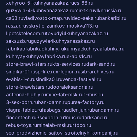
xehyroo-5-kuhnyanazakaz.ru
cs-68.ru
guzywia-4-kuhnyanazakaz.ru
mir-tk.ru
vlknrussia.ru
cs68.ru
vladivostok-map.ru
video-seks.ru
bankaribi.ru
raszar.ru
vskrytie-zamkov-moskva113.ru
lipetsktelecom.ru
tovudyi4kuhnyanazakaz.ru
seksuzb.ru
guzywia4kuhnyanazakaz.ru
fabrikaofabrikaokuhny.ru
kuhnyaekuhnyaafabrika.ru
kuhnyaykuhnyayfabrika.ru
e-abis1c.ru
store-brawl-stars.ru
kts-services.ru
dark-sand.ru
sindika-01.ru
sp-life.ru
x-legion.ru
sib-archives.ru
e-abis-1-c.ru
sindika01.ru
venda-festival.ru
store-brawlstars.ru
dooraleksandria.ru
antenna-highly.ru
mine-lab-msk.ru
1-mus.ru
3-sex-porn.ru
ban-damn.ru
purse-factory.ru
viagra-tablet.ru
fasbags.ru
adler-jun.ru
bandamn.ru
fincontech.ru
3sexporn.ru
1mus.ru
darksand.ru
rebus-toys.ru
minelab-msk.ru
rtdco.ru
seo-prodvizhenie-sajtov-stroitelnyh-kompanij.ru