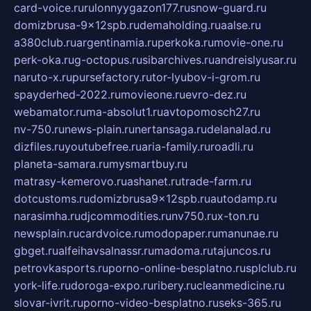
card-voice.ru
rulonnyygazon177.ru
snow-guard.ru
domizbrusa-9x12spb.ru
demaholding.ru
aalse.ru
a380club.ru
argentinamia.ru
perkoka.ru
movie-one.ru
perk-oka.ru
g-octopus.ru
sibarchives.ru
andreislyusar.ru
naruto-x.ru
pursefactory.ru
tor-lyubov-i-grom.ru
spayderhed-2022.ru
movieone.ru
evro-dez.ru
webamator.ru
ma-absolut1.ru
avtopomosch27.ru
nv-750.ru
news-plain.ru
nertansaga.ru
delanalad.ru
dizfiles.ru
youtubefree.ru
aria-family.ru
roadli.ru
planeta-samara.ru
mysmartbuy.ru
matrasy-kemerovo.ru
ashanet.ru
trade-farm.ru
dotcustoms.ru
domizbrusa9x12spb.ru
autodamp.ru
narasimha.ru
djcommodities.ru
nv750.ru
x-ton.ru
newsplain.ru
cardvoice.ru
modopaper.ru
manunae.ru
gbget.ru
alfeihavsalnassr.ru
madoma.ru
tajuncos.ru
petrovkasports.ru
porno-online-besplatno.ru
splclub.ru
york-life.ru
doroga-expo.ru
ribery.ru
cleanmedicine.ru
slovar-ivrit.ru
porno-video-besplatno.ru
seks-365.ru