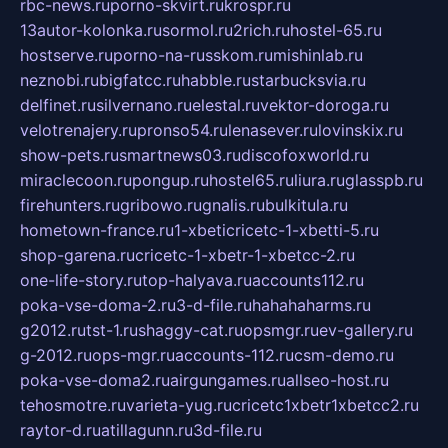
rbc-news.ru
porno-skvirt.ru
krospr.ru
13autor-kolonka.ru
sormol.ru
2rich.ru
hostel-65.ru
hostserve.ru
porno-na-russkom.ru
mishinlab.ru
neznobi.ru
bigfatcc.ru
habble.ru
starbucksvia.ru
delfinet.ru
silvernano.ru
elestal.ru
vektor-doroga.ru
velotrenajery.ru
pronso54.ru
lenasever.ru
lovinskix.ru
show-pets.ru
smartnews03.ru
discofoxworld.ru
miraclecoon.ru
pongup.ru
hostel65.ru
liura.ru
glasspb.ru
firehunters.ru
gribowo.ru
gnalis.ru
bulkitula.ru
hometown-france.ru
1-xbeticricetc-1-xbetti-5.ru
shop-garena.ru
cricetc-1-xbetr-1-xbetcc-2.ru
one-life-story.ru
top-halyava.ru
accounts112.ru
poka-vse-doma-2.ru
3-d-file.ru
hahahaharms.ru
g2012.ru
tst-1.ru
shaggy-cat.ru
opsmgr.ru
ev-gallery.ru
g-2012.ru
ops-mgr.ru
accounts-112.ru
csm-demo.ru
poka-vse-doma2.ru
airgungames.ru
allseo-host.ru
tehosmotre.ru
varieta-yug.ru
cricetc1xbetr1xbetcc2.ru
raytor-d.ru
atillagunn.ru
3d-file.ru