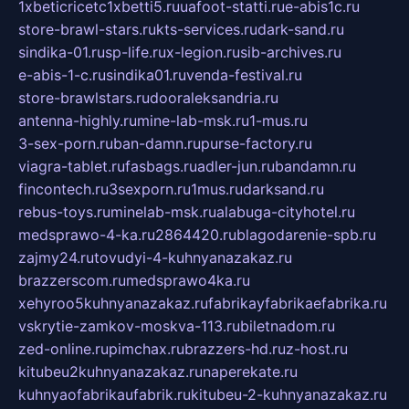
1xbeticricetc1xbetti5.ru
uafoot-statti.ru
e-abis1c.ru
store-brawl-stars.ru
kts-services.ru
dark-sand.ru
sindika-01.ru
sp-life.ru
x-legion.ru
sib-archives.ru
e-abis-1-c.ru
sindika01.ru
venda-festival.ru
store-brawlstars.ru
dooraleksandria.ru
antenna-highly.ru
mine-lab-msk.ru
1-mus.ru
3-sex-porn.ru
ban-damn.ru
purse-factory.ru
viagra-tablet.ru
fasbags.ru
adler-jun.ru
bandamn.ru
fincontech.ru
3sexporn.ru
1mus.ru
darksand.ru
rebus-toys.ru
minelab-msk.ru
alabuga-cityhotel.ru
medsprawo-4-ka.ru
2864420.ru
blagodarenie-spb.ru
zajmy24.ru
tovudyi-4-kuhnyanazakaz.ru
brazzerscom.ru
medsprawo4ka.ru
xehyroo5kuhnyanazakaz.ru
fabrikayfabrikaefabrika.ru
vskrytie-zamkov-moskva-113.ru
biletnadom.ru
zed-online.ru
pimchax.ru
brazzers-hd.ru
z-host.ru
kitubeu2kuhnyanazakaz.ru
naperekate.ru
kuhnyaofabrikaufabrik.ru
kitubeu-2-kuhnyanazakaz.ru