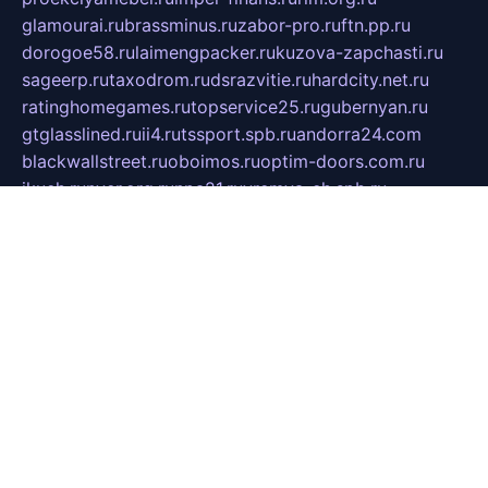
glamourai.ru
brassminus.ru
zabor-pro.ru
ftn.pp.ru
dorogoe58.ru
laimengpacker.ru
kuzova-zapchasti.ru
sageerp.ru
taxodrom.ru
dsrazvitie.ru
hardcity.net.ru
ratinghomegames.ru
topservice25.ru
gubernyan.ru
gtglasslined.ru
ii4.ru
tssport.spb.ru
andorra24.com
blackwallstreet.ru
oboimos.ru
optim-doors.com.ru
ikuch.ru
nycr.org.ru
npa21.ru
vremya-ch.spb.ru
desert000.ru
ivtorgi.ru
ifiori.ru
catalog-statei.ru
dcv.org.ru
spetsmaster174.ru
ipkameryhiseeu.ru
dum26.ru
ruspol.spb.ru
fr-opendp.ru
kam-solnyshko.ru
cheyenne-arapaho.ru
sevzapmetal.spb.ru
ted-lapidus.spb.ru
parasite-eliminator.ru
sigma-complete.ru
modernworld.ru
dama-moda.ru
eholot-group.ru
sk-nvkz.ru
DRONGOLD.RU
democratia2.ru
i-farmer.ru
mass-sport.org
jablonex.spb.ru
bookmess.ru
linkword.ru
refineua.com.ru
cs-spec.net.ru
altay-mebel.ru
DNK-THEATRE.RU
mechaniks.spb.ru
ipcamtechage.ru