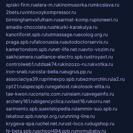
spiski-firm.ru
elara-m.ru
kinomusorka.ru
mkcslava.ru
2bets.ru
vintovoykompressor.ru
birminghamvsfulham.ru
sarmat-komp.ru
pioneeri.ru
amadis-chocolate.ru
shkurki-karakulya.ru
kanotiforet.spb.ru
tutmassage.ru
ecolog.org.ru
praga.spb.ru
falcorussia.ru
autodoctorservis.ru
kamertondom.spb.ru
net-life.net.ru
avto-vozim.ru
sakhcamera.ru
alliance-electro.spb.ru
stroyavt.ru
controlweb1.ru
tdsak74.ru
kinzozo-ru.ru
kvotka.ru
iron-snab.ru
costa-bella.ru
eugrus.pp.ru
associaciya39.ru
primexpo.spb.ru
bezmorchin.ru
ia2.ru
cpt21.ru
ispecspb.ru
regahost.ru
kolosok-elita.ru
tae-kwon.ru
consrio.com.ru
insiam.ru
avegainfo.ru
archery161.ru
bigencyclica.ru
vlast16.ru
korru.net
sarmiento.spb.su
extelopedia.ru
lammin-suo.spb.ru
iskatour.spb.ru
snpi.org.ru
running-line.ru
krygeva-spa.ru
chel.net.ru
rust-loco.ru
dugshop.ru
hl-beta.spb.ru
school494.spb.ru
mymubaby.ru