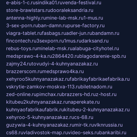
e-abis-1-c.ru
sindika01.ru
venda-festival.ru
store-brawlstars.ru
dooraleksandria.ru
antenna-highly.ru
mine-lab-msk.ru
1-mus.ru
3-sex-porn.ru
ban-damn.ru
purse-factory.ru
viagra-tablet.ru
fasbags.ru
adler-jun.ru
bandamn.ru
fincontech.ru
3sexporn.ru
1mus.ru
darksand.ru
rebus-toys.ru
minelab-msk.ru
alabuga-cityhotel.ru
medsprawo-4-ka.ru
2864420.ru
blagodarenie-spb.ru
zajmy24.ru
tovudyi-4-kuhnyanazakaz.ru
brazzerscom.ru
medsprawo4ka.ru
xehyroo5kuhnyanazakaz.ru
fabrikayfabrikaefabrika.ru
vskrytie-zamkov-moskva-113.ru
biletnadom.ru
zed-online.ru
pimchax.ru
brazzers-hd.ru
z-host.ru
kitubeu2kuhnyanazakaz.ru
naperekate.ru
kuhnyaofabrikaufabrik.ru
kitubeu-2-kuhnyanazakaz.ru
xehyroo-5-kuhnyanazakaz.ru
cs-68.ru
guzywia-4-kuhnyanazakaz.ru
mir-tk.ru
vlknrussia.ru
cs68.ru
vladivostok-map.ru
video-seks.ru
bankaribi.ru