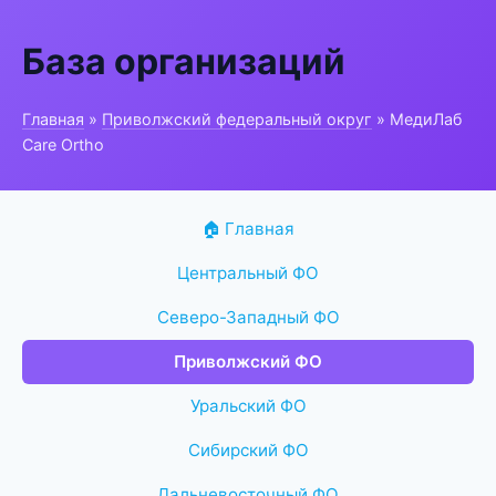
База организаций
Главная
»
Приволжский федеральный округ
» МедиЛаб
Care Ortho
🏠 Главная
Центральный ФО
Северо-Западный ФО
Приволжский ФО
Уральский ФО
Сибирский ФО
Дальневосточный ФО