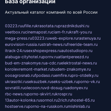
База организаций
Актуальный каталог компаний по всей России
03223.ru
ufille.ru
krasotata.ru
prazdnikdushi.ru
veetbox.ru
cinemapost.ru
ciam-fr.ru
kraft-you.ru
mega-press.ru
03223.ru
web-explore.ru
rastenuya.ru
eurovision-russia.ru
strah-news.ru
freeride-team.ru
itrack-24.ru
sexshopexpress.ru
autostudiopro.ru
alabuga-cityhotel.ru
pornv.ru
atlantpereezd.ru
bud-em-znakomye.ru
a-cdc.ru
elektrostal-news.ru
korolevremont-market.ru
budem-znakomye.ru
oooagrosnab.ru
fpodaso.ru
emfire.ru
pro-otdelky.ru
ukrasotki.ru
seksuzbek.ru
seks-uzbek.ru
porno-vk.ru
sovratili.ru
olecoon.ru
vd-dosug.ru
adonyev.ru
rbc-news.ru
porno-skvirt.ru
krospr.ru
13autor-kolonka.ru
sormol.ru
2rich.ru
hostel-65.ru
hostserve.ru
porno-na-russkom.ru
mishinlab.ru