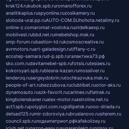
krsk124.ru
kubok.spb.ru
romanofforex.ru
analitikaplus.ru
spyonline.ru
zosikamery.ru
sloboda-ural.pp.ru
AUTO-COM.SU
hohota.net
alimy.ru
online-z.com
aromat-vostoka.ru
otdelkaexp.ru
mobilvest.ru
bbd.net.ru
mebelshop.msk.ru
smp-forum.ru
bastion-td.ru
kosmoscreative.ru
avrmotors.ru
art-galadesign.ru
tiffany-c.ru
ecostep-samara.ru
d-p.spb.ru
галактика73.рф
sko.com.ru
davitamebel-spb.ru
fotsis.ru
tesiaes.ru
kokoroyari.spb.ru
blesna-kazan.ru
mossilver.ru
lenderoq.ru
sergeydobrin.ru
tochkazvuka.msk.ru
people-of-art.ru
bezzubova.ru
clubtibet.ru
orior-aks.ru
dynamoauto.ru
szk-favorit.ru
carlines.ru
flatnsk.ru
kingbolenskaner.ru
alex-motor.ru
astroline.net.ru
act1.spb.ru
polyglot.com.ru
gidlipetsk.ru
ooo-driada.ru
detsad125.ru
mir-zdoroviya.ru
bruslanovo.ru
siterem.ru
council.spb.ru
лодкипатриот.рф
kafekolizey.ru
iclub.net.ru
gazon-easy.ru
sugarepilekb.ru
grinox.ru