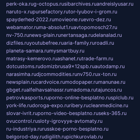
perk-oka.ru
g-octopus.ru
sibarchives.ru
andreislyusar.ru
naruto-x.ru
pursefactory.ru
tor-lyubov-i-grom.ru
spayderhed-2022.ru
movieone.ru
evro-dez.ru
webamator.ru
ma-absolut1.ru
avtopomosch27.ru
nv-750.ru
news-plain.ru
nertansaga.ru
delanalad.ru
dizfiles.ru
youtubefree.ru
aria-family.ru
roadli.ru
planeta-samara.ru
mysmartbuy.ru
matrasy-kemerovo.ru
ashanet.ru
trade-farm.ru
dotcustoms.ru
domizbrusa9x12spb.ru
autodamp.ru
narasimha.ru
djcommodities.ru
nv750.ru
x-ton.ru
newsplain.ru
cardvoice.ru
modopaper.ru
manunae.ru
gbget.ru
alfeihavsalnassr.ru
madoma.ru
tajuncos.ru
petrovkasports.ru
porno-online-besplatno.ru
splclub.ru
york-life.ru
doroga-expo.ru
ribery.ru
cleanmedicine.ru
slovar-ivrit.ru
porno-video-besplatno.ru
seks-365.ru
ovucontrol.ru
sloty-igrovyye-avtomaty.ru
ru-industriya.ru
russkoe-porno-besplatno.ru
belgorod-day.ru
digilith.ru
pichkurovlab.ru