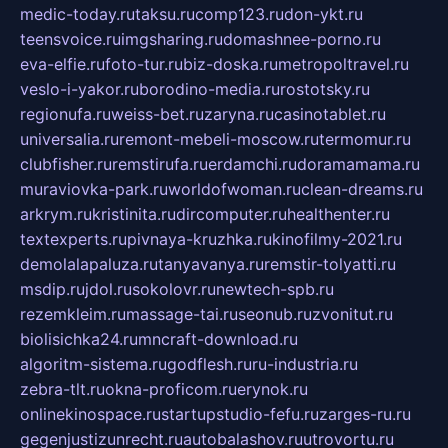
medic-today.ru
taksu.ru
comp123.ru
don-ykt.ru
teensvoice.ru
imgsharing.ru
domashnee-porno.ru
eva-elfie.ru
foto-tur.ru
biz-doska.ru
metropoltravel.ru
veslo-i-yakor.ru
borodino-media.ru
rostotsky.ru
regionufa.ru
weiss-bet.ru
zaryna.ru
casinotablet.ru
universalia.ru
remont-mebeli-moscow.ru
termomur.ru
clubfisher.ru
remstirufa.ru
erdamchi.ru
doramamama.ru
muraviovka-park.ru
worldofwoman.ru
clean-dreams.ru
arkrym.ru
kristinita.ru
dircomputer.ru
healthenter.ru
textexperts.ru
pivnaya-kruzhka.ru
kinofilmy-2021.ru
demolalapaluza.ru
tanyavanya.ru
remstir-tolyatti.ru
msdip.ru
jdol.ru
sokolovr.ru
newtech-spb.ru
rezemkleim.ru
massage-tai.ru
seonub.ru
zvonitut.ru
biolisichka24.ru
mncraft-download.ru
algoritm-sistema.ru
godflesh.ru
ru-industria.ru
zebra-tlt.ru
okna-proficom.ru
erynok.ru
onlinekinospace.ru
startupstudio-fefu.ru
zarges-ru.ru
gegenjustizunrecht.ru
autobalashov.ru
utrovortu.ru