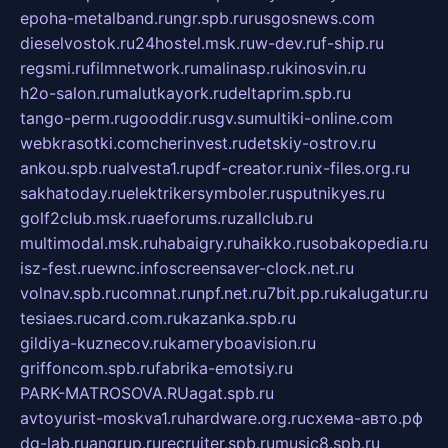
epoha-metalband.ru
ngr.spb.ru
rusgosnews.com
dieselvostok.ru
24hostel.msk.ru
w-dev.ru
f-ship.ru
regsmi.ru
filmnetwork.ru
malinasp.ru
kinosvin.ru
h2o-salon.ru
malutkayork.ru
deltaprim.spb.ru
tango-perm.ru
gooddir.ru
sgv.su
multiki-online.com
webkrasotki.com
cherinvest.ru
detskiy-ostrov.ru
ankou.spb.ru
alvesta1.ru
pdf-creator.ru
nix-files.org.ru
sakhatoday.ru
elektrikersymboler.ru
sputnikyes.ru
golf2club.msk.ru
aeforums.ru
zallclub.ru
multimodal.msk.ru
habaigry.ru
haikko.ru
sobakopedia.ru
isz-fest.ru
ewnc.info
screensaver-clock.net.ru
volnav.spb.ru
comnat.ru
npf.net.ru
7bit.pp.ru
kalugatur.ru
tesiaes.ru
card.com.ru
kazanka.spb.ru
gildiya-kuznecov.ru
kameryboavision.ru
griffoncom.spb.ru
fabrika-emotsiy.ru
PARK-MATROSOVA.RU
agat.spb.ru
avtoyurist-moskva1.ru
hardware.org.ru
схема-авто.рф
dg-lab.ru
angrup.ru
recruiter.spb.ru
music8.spb.ru