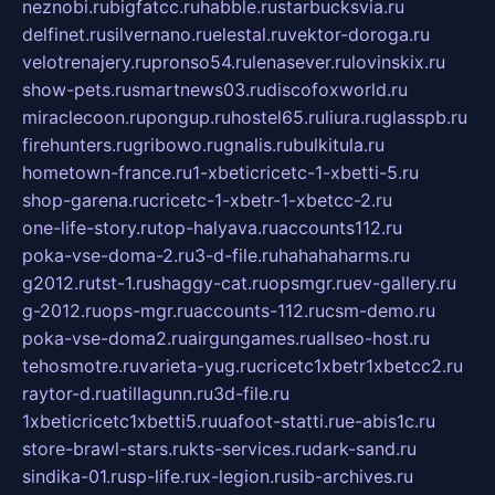
neznobi.ru
bigfatcc.ru
habble.ru
starbucksvia.ru
delfinet.ru
silvernano.ru
elestal.ru
vektor-doroga.ru
velotrenajery.ru
pronso54.ru
lenasever.ru
lovinskix.ru
show-pets.ru
smartnews03.ru
discofoxworld.ru
miraclecoon.ru
pongup.ru
hostel65.ru
liura.ru
glasspb.ru
firehunters.ru
gribowo.ru
gnalis.ru
bulkitula.ru
hometown-france.ru
1-xbeticricetc-1-xbetti-5.ru
shop-garena.ru
cricetc-1-xbetr-1-xbetcc-2.ru
one-life-story.ru
top-halyava.ru
accounts112.ru
poka-vse-doma-2.ru
3-d-file.ru
hahahaharms.ru
g2012.ru
tst-1.ru
shaggy-cat.ru
opsmgr.ru
ev-gallery.ru
g-2012.ru
ops-mgr.ru
accounts-112.ru
csm-demo.ru
poka-vse-doma2.ru
airgungames.ru
allseo-host.ru
tehosmotre.ru
varieta-yug.ru
cricetc1xbetr1xbetcc2.ru
raytor-d.ru
atillagunn.ru
3d-file.ru
1xbeticricetc1xbetti5.ru
uafoot-statti.ru
e-abis1c.ru
store-brawl-stars.ru
kts-services.ru
dark-sand.ru
sindika-01.ru
sp-life.ru
x-legion.ru
sib-archives.ru