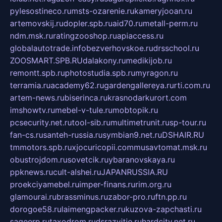
pylesostineco.ru
msts-ozarenie.ru
kameryjooan.ru
artemovskij.ru
dopler.spb.ru
aid70.ru
metall-perm.ru
ndm.msk.ru
ratingzooshop.ru
apiaccess.ru
globalautotrade.info
bezverhovskoe.ru
drsschool.ru
ZOOSMART.SPB.RU
dalakony.ru
medikijob.ru
remontt.spb.ru
photostudia.spb.ru
myragon.ru
terramia.ru
academy62.ru
gardengallereya.ru
rti.com.ru
artem-news.ru
biserinca.ru
krasnodarkurort.com
imshowtv.ru
mebel-v-tule.ru
mobtopik.ru
pcsecurity.net.ru
tool-sib.ru
multimetrunit.ru
sp-tour.ru
fan-cs.ru
santeh-russia.ru
symbian9.net.ru
DSHAIR.RU
tmmotors.spb.ru
xjocuricopii.com
musavtomat.msk.ru
obustrojdom.ru
sovetcik.ru
ybaranovskaya.ru
ppknews.ru
cult-alshei.ru
JAPANRUSSIA.RU
proekciyamebel.ru
imper-finans.ru
rim.org.ru
glamourai.ru
brassminus.ru
zabor-pro.ru
ftn.pp.ru
dorogoe58.ru
laimengpacker.ru
kuzova-zapchasti.ru
sageerp.ru
taxodrom.ru
dsrazvitie.ru
hardcity.net.ru