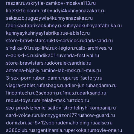
raszar.ru
vskrytie-zamkov-moskva113.ru
lipetsktelecom.ru
tovudyi4kuhnyanazakaz.ru
seksuzb.ru
guzywia4kuhnyanazakaz.ru
fabrikaofabrikaokuhny.ru
kuhnyaekuhnyaafabrika.ru
kuhnyaykuhnyayfabrika.ru
e-abis1c.ru
store-brawl-stars.ru
kts-services.ru
dark-sand.ru
sindika-01.ru
sp-life.ru
x-legion.ru
sib-archives.ru
e-abis-1-c.ru
sindika01.ru
venda-festival.ru
store-brawlstars.ru
dooraleksandria.ru
antenna-highly.ru
mine-lab-msk.ru
1-mus.ru
3-sex-porn.ru
ban-damn.ru
purse-factory.ru
viagra-tablet.ru
fasbags.ru
adler-jun.ru
bandamn.ru
fincontech.ru
3sexporn.ru
1mus.ru
darksand.ru
rebus-toys.ru
minelab-msk.ru
rtdco.ru
seo-prodvizhenie-sajtov-stroitelnyh-kompanij.ru
card-voice.ru
rulonnyygazon177.ru
snow-guard.ru
domizbrusa-9x12spb.ru
demaholding.ru
aalse.ru
a380club.ru
argentinamia.ru
perkoka.ru
movie-one.ru