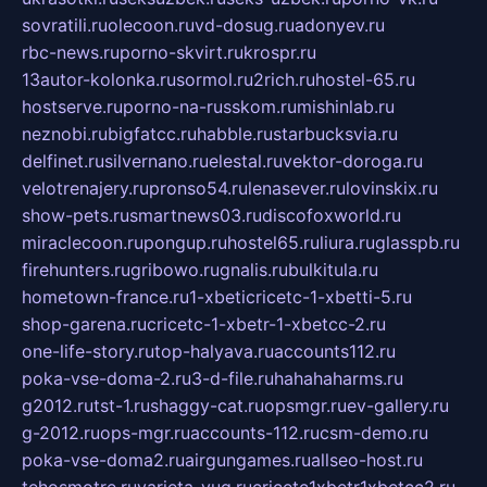
sovratili.ru
olecoon.ru
vd-dosug.ru
adonyev.ru
rbc-news.ru
porno-skvirt.ru
krospr.ru
13autor-kolonka.ru
sormol.ru
2rich.ru
hostel-65.ru
hostserve.ru
porno-na-russkom.ru
mishinlab.ru
neznobi.ru
bigfatcc.ru
habble.ru
starbucksvia.ru
delfinet.ru
silvernano.ru
elestal.ru
vektor-doroga.ru
velotrenajery.ru
pronso54.ru
lenasever.ru
lovinskix.ru
show-pets.ru
smartnews03.ru
discofoxworld.ru
miraclecoon.ru
pongup.ru
hostel65.ru
liura.ru
glasspb.ru
firehunters.ru
gribowo.ru
gnalis.ru
bulkitula.ru
hometown-france.ru
1-xbeticricetc-1-xbetti-5.ru
shop-garena.ru
cricetc-1-xbetr-1-xbetcc-2.ru
one-life-story.ru
top-halyava.ru
accounts112.ru
poka-vse-doma-2.ru
3-d-file.ru
hahahaharms.ru
g2012.ru
tst-1.ru
shaggy-cat.ru
opsmgr.ru
ev-gallery.ru
g-2012.ru
ops-mgr.ru
accounts-112.ru
csm-demo.ru
poka-vse-doma2.ru
airgungames.ru
allseo-host.ru