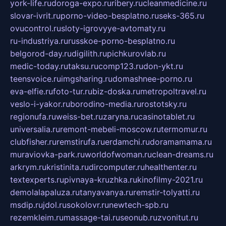
york-life.ru
doroga-expo.ru
ribery.ru
cleanmedicine.ru
slovar-ivrit.ru
porno-video-besplatno.ru
seks-365.ru
ovucontrol.ru
sloty-igrovyye-avtomaty.ru
ru-industriya.ru
russkoe-porno-besplatno.ru
belgorod-day.ru
digilith.ru
pichkurovlab.ru
medic-today.ru
taksu.ru
comp123.ru
don-ykt.ru
teensvoice.ru
imgsharing.ru
domashnee-porno.ru
eva-elfie.ru
foto-tur.ru
biz-doska.ru
metropoltravel.ru
veslo-i-yakor.ru
borodino-media.ru
rostotsky.ru
regionufa.ru
weiss-bet.ru
zaryna.ru
casinotablet.ru
universalia.ru
remont-mebeli-moscow.ru
termomur.ru
clubfisher.ru
remstirufa.ru
erdamchi.ru
doramamama.ru
muraviovka-park.ru
worldofwoman.ru
clean-dreams.ru
arkrym.ru
kristinita.ru
dircomputer.ru
healthenter.ru
textexperts.ru
pivnaya-kruzhka.ru
kinofilmy-2021.ru
demolalapaluza.ru
tanyavanya.ru
remstir-tolyatti.ru
msdip.ru
jdol.ru
sokolovr.ru
newtech-spb.ru
rezemkleim.ru
massage-tai.ru
seonub.ru
zvonitut.ru