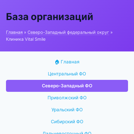
База организаций
Главная
»
Северо-Западный федеральный округ
»
Клиника Vital Smile
🏠 Главная
Центральный ФО
Северо-Западный ФО
Приволжский ФО
Уральский ФО
Сибирский ФО
Дальневосточный ФО