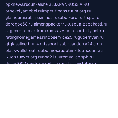
ppknews.ru
cult-alshei.ru
JAPANRUSSIA.RU
proekciyamebel.ru
imper-finans.ru
rim.org.ru
glamourai.ru
brassminus.ru
zabor-pro.ru
ftn.pp.ru
dorogoe58.ru
laimengpacker.ru
kuzova-zapchasti.ru
sageerp.ru
taxodrom.ru
dsrazvitie.ru
hardcity.net.ru
ratinghomegames.ru
topservice25.ru
gubernyan.ru
gtglasslined.ru
ii4.ru
tssport.spb.ru
andorra24.com
blackwallstreet.ru
oboimos.ru
optim-doors.com.ru
ikuch.ru
nycr.org.ru
npa21.ru
vremya-ch.spb.ru
desert000.ru
ivtorgi.ru
ifiori.ru
catalog-statei.ru
dcv.org.ru
spetsmaster174.ru
ipkameryhiseeu.ru
dum26.ru
ruspol.spb.ru
fr-opendp.ru
kam-solnyshko.ru
cheyenne-arapaho.ru
sevzapmetal.spb.ru
ted-lapidus.spb.ru
parasite-eliminator.ru
sigma-complete.ru
modernworld.ru
dama-moda.ru
eholot-group.ru
sk-nvkz.ru
DRONGOLD.RU
democratia2.ru
i-farmer.ru
mass-sport.org
jablonex.spb.ru
bookmess.ru
linkword.ru