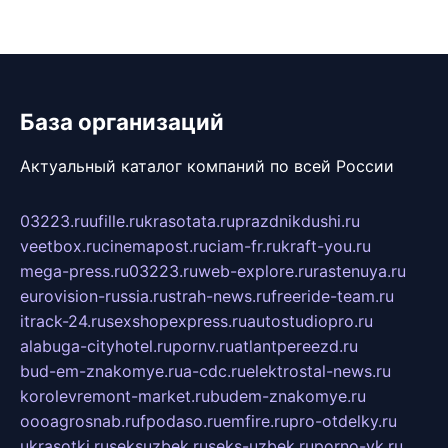
База организаций
Актуальный каталог компаний по всей России
03223.ru
ufille.ru
krasotata.ru
prazdnikdushi.ru
veetbox.ru
cinemapost.ru
ciam-fr.ru
kraft-you.ru
mega-press.ru
03223.ru
web-explore.ru
rastenuya.ru
eurovision-russia.ru
strah-news.ru
freeride-team.ru
itrack-24.ru
sexshopexpress.ru
autostudiopro.ru
alabuga-cityhotel.ru
pornv.ru
atlantpereezd.ru
bud-em-znakomye.ru
a-cdc.ru
elektrostal-news.ru
korolevremont-market.ru
budem-znakomye.ru
oooagrosnab.ru
fpodaso.ru
emfire.ru
pro-otdelky.ru
ukrasotki.ru
seksuzbek.ru
seks-uzbek.ru
porno-vk.ru