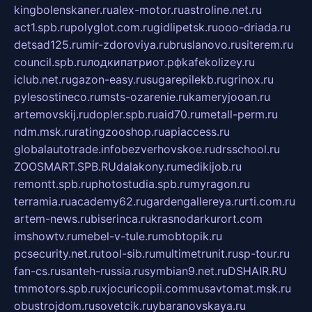
kingbolenskaner.ru
alex-motor.ru
astroline.net.ru
act1.spb.ru
polyglot.com.ru
gidlipetsk.ru
ooo-driada.ru
detsad125.ru
mir-zdoroviya.ru
bruslanovo.ru
siterem.ru
council.spb.ru
лодкипатриот.рф
kafekolizey.ru
iclub.net.ru
gazon-easy.ru
sugarepilekb.ru
grinox.ru
pylesostineco.ru
msts-ozarenie.ru
kameryjooan.ru
artemovskij.ru
dopler.spb.ru
aid70.ru
metall-perm.ru
ndm.msk.ru
ratingzooshop.ru
apiaccess.ru
globalautotrade.info
bezverhovskoe.ru
drsschool.ru
ZOOSMART.SPB.RU
dalakony.ru
medikijob.ru
remontt.spb.ru
photostudia.spb.ru
myragon.ru
terramia.ru
academy62.ru
gardengallereya.ru
rti.com.ru
artem-news.ru
biserinca.ru
krasnodarkurort.com
imshowtv.ru
mebel-v-tule.ru
mobtopik.ru
pcsecurity.net.ru
tool-sib.ru
multimetrunit.ru
sp-tour.ru
fan-cs.ru
santeh-russia.ru
symbian9.net.ru
DSHAIR.RU
tmmotors.spb.ru
xjocuricopii.com
musavtomat.msk.ru
obustrojdom.ru
sovetcik.ru
ybaranovskaya.ru