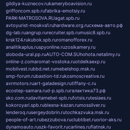
gildiya-kuznecov.ru
kameryboavision.ru
griffoncom.spb.ru
fabrika-emotsiy.ru
PARK-MATROSOVA.RU
agat.spb.ru
avtoyurist-moskva1.ru
hardware.org.ru
схема-авто.рф
dg-lab.ru
angrup.ru
recruiter.spb.ru
music8.spb.ru
krsk124.ru
kubok.spb.ru
romanofforex.ru
analitikaplus.ru
spyonline.ru
zosikamery.ru
sloboda-ural.pp.ru
AUTO-COM.SU
hohota.net
alimy.ru
online-z.com
aromat-vostoka.ru
otdelkaexp.ru
mobilvest.ru
bbd.net.ru
mebelshop.msk.ru
smp-forum.ru
bastion-td.ru
kosmoscreative.ru
avrmotors.ru
art-galadesign.ru
tiffany-c.ru
ecostep-samara.ru
d-p.spb.ru
галактика73.рф
sko.com.ru
davitamebel-spb.ru
fotsis.ru
tesiaes.ru
kokoroyari.spb.ru
blesna-kazan.ru
mossilver.ru
lenderoq.ru
sergeydobrin.ru
tochkazvuka.msk.ru
people-of-art.ru
bezzubova.ru
clubtibet.ru
orior-aks.ru
dynamoauto.ru
szk-favorit.ru
carlines.ru
flatnsk.ru