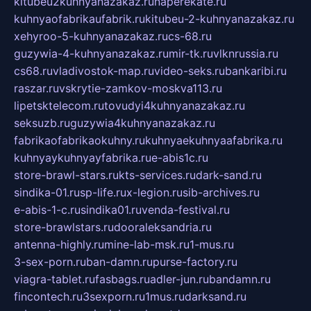
kitubeu2kuhnyanazakaz.ru
naperekate.ru
kuhnyaofabrikaufabrik.ru
kitubeu-2-kuhnyanazakaz.ru
xehyroo-5-kuhnyanazakaz.ru
cs-68.ru
guzywia-4-kuhnyanazakaz.ru
mir-tk.ru
vlknrussia.ru
cs68.ru
vladivostok-map.ru
video-seks.ru
bankaribi.ru
raszar.ru
vskrytie-zamkov-moskva113.ru
lipetsktelecom.ru
tovudyi4kuhnyanazakaz.ru
seksuzb.ru
guzywia4kuhnyanazakaz.ru
fabrikaofabrikaokuhny.ru
kuhnyaekuhnyaafabrika.ru
kuhnyaykuhnyayfabrika.ru
e-abis1c.ru
store-brawl-stars.ru
kts-services.ru
dark-sand.ru
sindika-01.ru
sp-life.ru
x-legion.ru
sib-archives.ru
e-abis-1-c.ru
sindika01.ru
venda-festival.ru
store-brawlstars.ru
dooraleksandria.ru
antenna-highly.ru
mine-lab-msk.ru
1-mus.ru
3-sex-porn.ru
ban-damn.ru
purse-factory.ru
viagra-tablet.ru
fasbags.ru
adler-jun.ru
bandamn.ru
fincontech.ru
3sexporn.ru
1mus.ru
darksand.ru