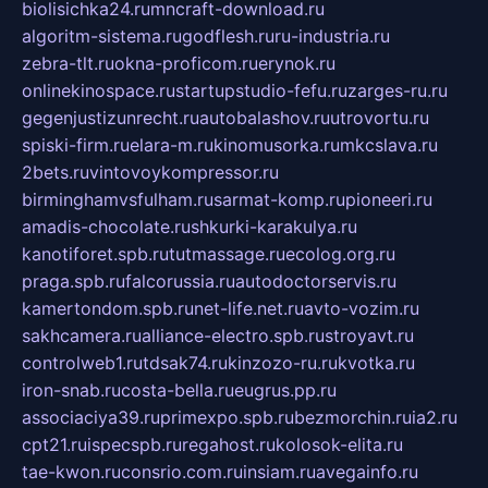
biolisichka24.ru
mncraft-download.ru
algoritm-sistema.ru
godflesh.ru
ru-industria.ru
zebra-tlt.ru
okna-proficom.ru
erynok.ru
onlinekinospace.ru
startupstudio-fefu.ru
zarges-ru.ru
gegenjustizunrecht.ru
autobalashov.ru
utrovortu.ru
spiski-firm.ru
elara-m.ru
kinomusorka.ru
mkcslava.ru
2bets.ru
vintovoykompressor.ru
birminghamvsfulham.ru
sarmat-komp.ru
pioneeri.ru
amadis-chocolate.ru
shkurki-karakulya.ru
kanotiforet.spb.ru
tutmassage.ru
ecolog.org.ru
praga.spb.ru
falcorussia.ru
autodoctorservis.ru
kamertondom.spb.ru
net-life.net.ru
avto-vozim.ru
sakhcamera.ru
alliance-electro.spb.ru
stroyavt.ru
controlweb1.ru
tdsak74.ru
kinzozo-ru.ru
kvotka.ru
iron-snab.ru
costa-bella.ru
eugrus.pp.ru
associaciya39.ru
primexpo.spb.ru
bezmorchin.ru
ia2.ru
cpt21.ru
ispecspb.ru
regahost.ru
kolosok-elita.ru
tae-kwon.ru
consrio.com.ru
insiam.ru
avegainfo.ru