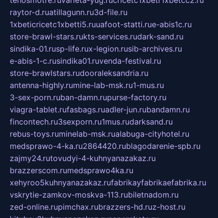
tehosmotre.ru
varieta-yug.ru
cricetc1xbetr1xbetcc2.ru
raytor-d.ru
atillagunn.ru
3d-file.ru
1xbeticricetc1xbetti5.ru
uafoot-statti.ru
e-abis1c.ru
store-brawl-stars.ru
kts-services.ru
dark-sand.ru
sindika-01.ru
sp-life.ru
x-legion.ru
sib-archives.ru
e-abis-1-c.ru
sindika01.ru
venda-festival.ru
store-brawlstars.ru
dooraleksandria.ru
antenna-highly.ru
mine-lab-msk.ru
1-mus.ru
3-sex-porn.ru
ban-damn.ru
purse-factory.ru
viagra-tablet.ru
fasbags.ru
adler-jun.ru
bandamn.ru
fincontech.ru
3sexporn.ru
1mus.ru
darksand.ru
rebus-toys.ru
minelab-msk.ru
alabuga-cityhotel.ru
medsprawo-4-ka.ru
2864420.ru
blagodarenie-spb.ru
zajmy24.ru
tovudyi-4-kuhnyanazakaz.ru
brazzerscom.ru
medsprawo4ka.ru
xehyroo5kuhnyanazakaz.ru
fabrikayfabrikaefabrika.ru
vskrytie-zamkov-moskva-113.ru
biletnadom.ru
zed-online.ru
pimchax.ru
brazzers-hd.ru
z-host.ru