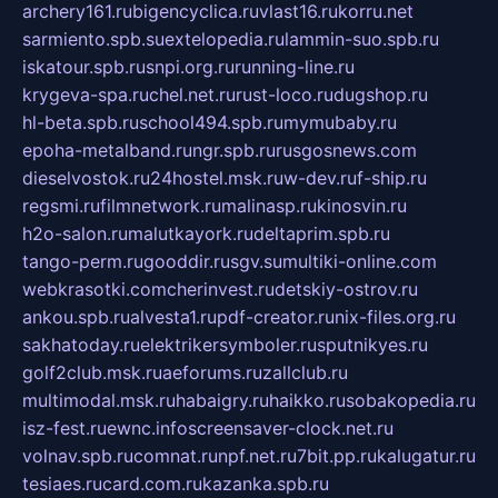
archery161.ru
bigencyclica.ru
vlast16.ru
korru.net
sarmiento.spb.su
extelopedia.ru
lammin-suo.spb.ru
iskatour.spb.ru
snpi.org.ru
running-line.ru
krygeva-spa.ru
chel.net.ru
rust-loco.ru
dugshop.ru
hl-beta.spb.ru
school494.spb.ru
mymubaby.ru
epoha-metalband.ru
ngr.spb.ru
rusgosnews.com
dieselvostok.ru
24hostel.msk.ru
w-dev.ru
f-ship.ru
regsmi.ru
filmnetwork.ru
malinasp.ru
kinosvin.ru
h2o-salon.ru
malutkayork.ru
deltaprim.spb.ru
tango-perm.ru
gooddir.ru
sgv.su
multiki-online.com
webkrasotki.com
cherinvest.ru
detskiy-ostrov.ru
ankou.spb.ru
alvesta1.ru
pdf-creator.ru
nix-files.org.ru
sakhatoday.ru
elektrikersymboler.ru
sputnikyes.ru
golf2club.msk.ru
aeforums.ru
zallclub.ru
multimodal.msk.ru
habaigry.ru
haikko.ru
sobakopedia.ru
isz-fest.ru
ewnc.info
screensaver-clock.net.ru
volnav.spb.ru
comnat.ru
npf.net.ru
7bit.pp.ru
kalugatur.ru
tesiaes.ru
card.com.ru
kazanka.spb.ru