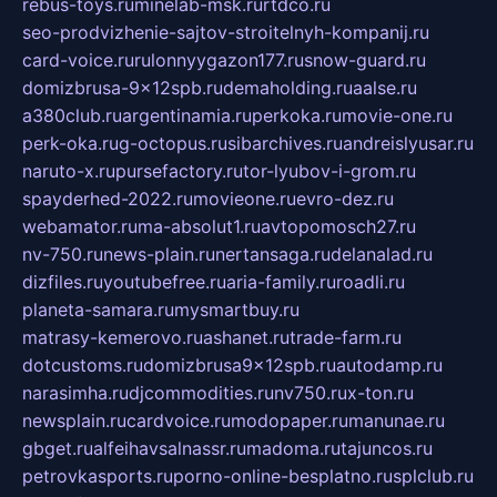
rebus-toys.ru
minelab-msk.ru
rtdco.ru
seo-prodvizhenie-sajtov-stroitelnyh-kompanij.ru
card-voice.ru
rulonnyygazon177.ru
snow-guard.ru
domizbrusa-9x12spb.ru
demaholding.ru
aalse.ru
a380club.ru
argentinamia.ru
perkoka.ru
movie-one.ru
perk-oka.ru
g-octopus.ru
sibarchives.ru
andreislyusar.ru
naruto-x.ru
pursefactory.ru
tor-lyubov-i-grom.ru
spayderhed-2022.ru
movieone.ru
evro-dez.ru
webamator.ru
ma-absolut1.ru
avtopomosch27.ru
nv-750.ru
news-plain.ru
nertansaga.ru
delanalad.ru
dizfiles.ru
youtubefree.ru
aria-family.ru
roadli.ru
planeta-samara.ru
mysmartbuy.ru
matrasy-kemerovo.ru
ashanet.ru
trade-farm.ru
dotcustoms.ru
domizbrusa9x12spb.ru
autodamp.ru
narasimha.ru
djcommodities.ru
nv750.ru
x-ton.ru
newsplain.ru
cardvoice.ru
modopaper.ru
manunae.ru
gbget.ru
alfeihavsalnassr.ru
madoma.ru
tajuncos.ru
petrovkasports.ru
porno-online-besplatno.ru
splclub.ru