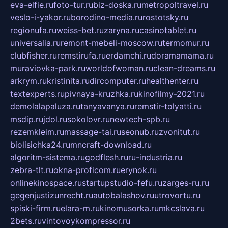
eva-elfie.ru
foto-tur.ru
biz-doska.ru
metropoltravel.ru
veslo-i-yakor.ru
borodino-media.ru
rostotsky.ru
regionufa.ru
weiss-bet.ru
zaryna.ru
casinotablet.ru
universalia.ru
remont-mebeli-moscow.ru
termomur.ru
clubfisher.ru
remstirufa.ru
erdamchi.ru
doramamama.ru
muraviovka-park.ru
worldofwoman.ru
clean-dreams.ru
arkrym.ru
kristinita.ru
dircomputer.ru
healthenter.ru
textexperts.ru
pivnaya-kruzhka.ru
kinofilmy-2021.ru
demolalapaluza.ru
tanyavanya.ru
remstir-tolyatti.ru
msdip.ru
jdol.ru
sokolovr.ru
newtech-spb.ru
rezemkleim.ru
massage-tai.ru
seonub.ru
zvonitut.ru
biolisichka24.ru
mncraft-download.ru
algoritm-sistema.ru
godflesh.ru
ru-industria.ru
zebra-tlt.ru
okna-proficom.ru
erynok.ru
onlinekinospace.ru
startupstudio-fefu.ru
zarges-ru.ru
gegenjustizunrecht.ru
autobalashov.ru
utrovortu.ru
spiski-firm.ru
elara-m.ru
kinomusorka.ru
mkcslava.ru
2bets.ru
vintovoykompressor.ru