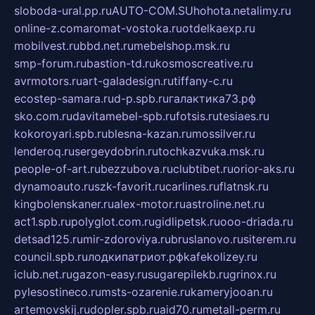
sloboda-ural.pp.ru
AUTO-COM.SU
hohota.net
alimy.ru
online-z.com
aromat-vostoka.ru
otdelkaexp.ru
mobilvest.ru
bbd.net.ru
mebelshop.msk.ru
smp-forum.ru
bastion-td.ru
kosmoscreative.ru
avrmotors.ru
art-galadesign.ru
tiffany-c.ru
ecostep-samara.ru
d-p.spb.ru
галактика73.рф
sko.com.ru
davitamebel-spb.ru
fotsis.ru
tesiaes.ru
kokoroyari.spb.ru
blesna-kazan.ru
mossilver.ru
lenderoq.ru
sergeydobrin.ru
tochkazvuka.msk.ru
people-of-art.ru
bezzubova.ru
clubtibet.ru
orior-aks.ru
dynamoauto.ru
szk-favorit.ru
carlines.ru
flatnsk.ru
kingbolenskaner.ru
alex-motor.ru
astroline.net.ru
act1.spb.ru
polyglot.com.ru
gidlipetsk.ru
ooo-driada.ru
detsad125.ru
mir-zdoroviya.ru
bruslanovo.ru
siterem.ru
council.spb.ru
лодкипатриот.рф
kafekolizey.ru
iclub.net.ru
gazon-easy.ru
sugarepilekb.ru
grinox.ru
pylesostineco.ru
msts-ozarenie.ru
kameryjooan.ru
artemovskij.ru
dopler.spb.ru
aid70.ru
metall-perm.ru