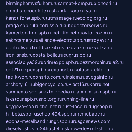
birminghamvsfulham.ru
sarmat-komp.ru
pioneeri.ru
amadis-chocolate.ru
shkurki-karakulya.ru
kanotiforet.spb.ru
tutmassage.ru
ecolog.org.ru
praga.spb.ru
falcorussia.ru
autodoctorservis.ru
kamertondom.spb.ru
net-life.net.ru
avto-vozim.ru
sakhcamera.ru
alliance-electro.spb.ru
stroyavt.ru
controlweb1.ru
tdsak74.ru
kinzozo-ru.ru
kvotka.ru
iron-snab.ru
costa-bella.ru
eugrus.pp.ru
associaciya39.ru
primexpo.spb.ru
bezmorchin.ru
ia2.ru
cpt21.ru
ispecspb.ru
regahost.ru
kolosok-elita.ru
tae-kwon.ru
consrio.com.ru
insiam.ru
avegainfo.ru
archery161.ru
bigencyclica.ru
vlast16.ru
korru.net
sarmiento.spb.su
extelopedia.ru
lammin-suo.spb.ru
iskatour.spb.ru
snpi.org.ru
running-line.ru
krygeva-spa.ru
chel.net.ru
rust-loco.ru
dugshop.ru
hl-beta.spb.ru
school494.spb.ru
mymubaby.ru
epoha-metalband.ru
ngr.spb.ru
rusgosnews.com
dieselvostok.ru
24hostel.msk.ru
w-dev.ru
f-ship.ru