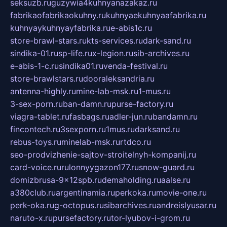
seksuzb.ru
guzywia4kuhnyanazakaz.ru
fabrikaofabrikaokuhny.ru
kuhnyaekuhnyaafabrika.ru
kuhnyaykuhnyayfabrika.ru
e-abis1c.ru
store-brawl-stars.ru
kts-services.ru
dark-sand.ru
sindika-01.ru
sp-life.ru
x-legion.ru
sib-archives.ru
e-abis-1-c.ru
sindika01.ru
venda-festival.ru
store-brawlstars.ru
dooraleksandria.ru
antenna-highly.ru
mine-lab-msk.ru
1-mus.ru
3-sex-porn.ru
ban-damn.ru
purse-factory.ru
viagra-tablet.ru
fasbags.ru
adler-jun.ru
bandamn.ru
fincontech.ru
3sexporn.ru
1mus.ru
darksand.ru
rebus-toys.ru
minelab-msk.ru
rtdco.ru
seo-prodvizhenie-sajtov-stroitelnyh-kompanij.ru
card-voice.ru
rulonnyygazon177.ru
snow-guard.ru
domizbrusa-9x12spb.ru
demaholding.ru
aalse.ru
a380club.ru
argentinamia.ru
perkoka.ru
movie-one.ru
perk-oka.ru
g-octopus.ru
sibarchives.ru
andreislyusar.ru
naruto-x.ru
pursefactory.ru
tor-lyubov-i-grom.ru