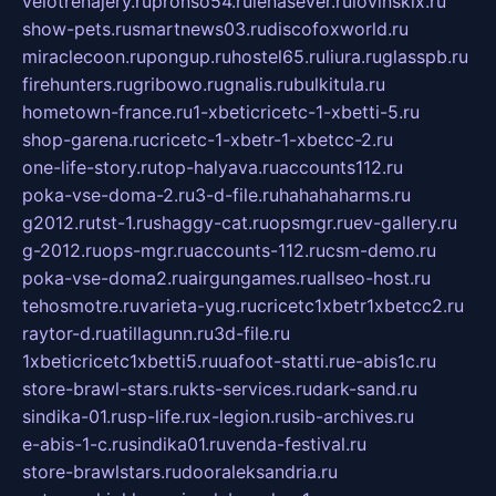
velotrenajery.ru
pronso54.ru
lenasever.ru
lovinskix.ru
show-pets.ru
smartnews03.ru
discofoxworld.ru
miraclecoon.ru
pongup.ru
hostel65.ru
liura.ru
glasspb.ru
firehunters.ru
gribowo.ru
gnalis.ru
bulkitula.ru
hometown-france.ru
1-xbeticricetc-1-xbetti-5.ru
shop-garena.ru
cricetc-1-xbetr-1-xbetcc-2.ru
one-life-story.ru
top-halyava.ru
accounts112.ru
poka-vse-doma-2.ru
3-d-file.ru
hahahaharms.ru
g2012.ru
tst-1.ru
shaggy-cat.ru
opsmgr.ru
ev-gallery.ru
g-2012.ru
ops-mgr.ru
accounts-112.ru
csm-demo.ru
poka-vse-doma2.ru
airgungames.ru
allseo-host.ru
tehosmotre.ru
varieta-yug.ru
cricetc1xbetr1xbetcc2.ru
raytor-d.ru
atillagunn.ru
3d-file.ru
1xbeticricetc1xbetti5.ru
uafoot-statti.ru
e-abis1c.ru
store-brawl-stars.ru
kts-services.ru
dark-sand.ru
sindika-01.ru
sp-life.ru
x-legion.ru
sib-archives.ru
e-abis-1-c.ru
sindika01.ru
venda-festival.ru
store-brawlstars.ru
dooraleksandria.ru