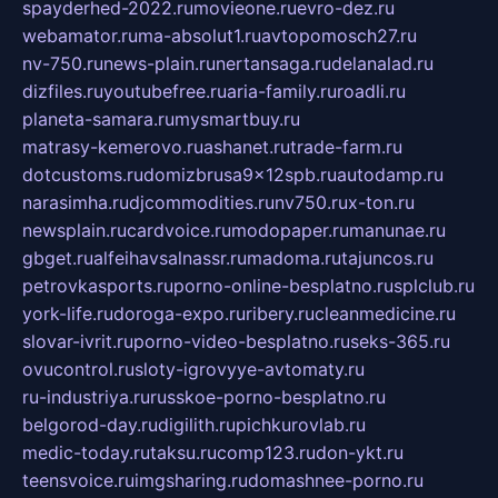
spayderhed-2022.ru
movieone.ru
evro-dez.ru
webamator.ru
ma-absolut1.ru
avtopomosch27.ru
nv-750.ru
news-plain.ru
nertansaga.ru
delanalad.ru
dizfiles.ru
youtubefree.ru
aria-family.ru
roadli.ru
planeta-samara.ru
mysmartbuy.ru
matrasy-kemerovo.ru
ashanet.ru
trade-farm.ru
dotcustoms.ru
domizbrusa9x12spb.ru
autodamp.ru
narasimha.ru
djcommodities.ru
nv750.ru
x-ton.ru
newsplain.ru
cardvoice.ru
modopaper.ru
manunae.ru
gbget.ru
alfeihavsalnassr.ru
madoma.ru
tajuncos.ru
petrovkasports.ru
porno-online-besplatno.ru
splclub.ru
york-life.ru
doroga-expo.ru
ribery.ru
cleanmedicine.ru
slovar-ivrit.ru
porno-video-besplatno.ru
seks-365.ru
ovucontrol.ru
sloty-igrovyye-avtomaty.ru
ru-industriya.ru
russkoe-porno-besplatno.ru
belgorod-day.ru
digilith.ru
pichkurovlab.ru
medic-today.ru
taksu.ru
comp123.ru
don-ykt.ru
teensvoice.ru
imgsharing.ru
domashnee-porno.ru