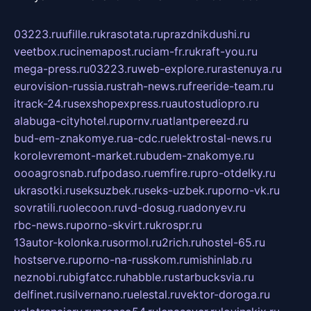
03223.ru
ufille.ru
krasotata.ru
prazdnikdushi.ru
veetbox.ru
cinemapost.ru
ciam-fr.ru
kraft-you.ru
mega-press.ru
03223.ru
web-explore.ru
rastenuya.ru
eurovision-russia.ru
strah-news.ru
freeride-team.ru
itrack-24.ru
sexshopexpress.ru
autostudiopro.ru
alabuga-cityhotel.ru
pornv.ru
atlantpereezd.ru
bud-em-znakomye.ru
a-cdc.ru
elektrostal-news.ru
korolevremont-market.ru
budem-znakomye.ru
oooagrosnab.ru
fpodaso.ru
emfire.ru
pro-otdelky.ru
ukrasotki.ru
seksuzbek.ru
seks-uzbek.ru
porno-vk.ru
sovratili.ru
olecoon.ru
vd-dosug.ru
adonyev.ru
rbc-news.ru
porno-skvirt.ru
krospr.ru
13autor-kolonka.ru
sormol.ru
2rich.ru
hostel-65.ru
hostserve.ru
porno-na-russkom.ru
mishinlab.ru
neznobi.ru
bigfatcc.ru
habble.ru
starbucksvia.ru
delfinet.ru
silvernano.ru
elestal.ru
vektor-doroga.ru