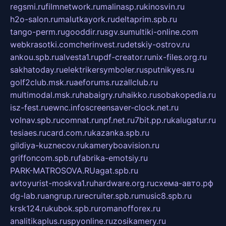
regsmi.ru
filmnetwork.ru
malinasp.ru
kinosvin.ru
h2o-salon.ru
malutkayork.ru
deltaprim.spb.ru
tango-perm.ru
gooddir.ru
sgv.su
multiki-online.com
webkrasotki.com
cherinvest.ru
detskiy-ostrov.ru
ankou.spb.ru
alvesta1.ru
pdf-creator.ru
nix-files.org.ru
sakhatoday.ru
elektrikersymboler.ru
sputnikyes.ru
golf2club.msk.ru
aeforums.ru
zallclub.ru
multimodal.msk.ru
habaigry.ru
haikko.ru
sobakopedia.ru
isz-fest.ru
ewnc.info
screensaver-clock.net.ru
volnav.spb.ru
comnat.ru
npf.net.ru
7bit.pp.ru
kalugatur.ru
tesiaes.ru
card.com.ru
kazanka.spb.ru
gildiya-kuznecov.ru
kameryboavision.ru
griffoncom.spb.ru
fabrika-emotsiy.ru
PARK-MATROSOVA.RU
agat.spb.ru
avtoyurist-moskva1.ru
hardware.org.ru
схема-авто.рф
dg-lab.ru
angrup.ru
recruiter.spb.ru
music8.spb.ru
krsk124.ru
kubok.spb.ru
romanofforex.ru
analitikaplus.ru
spyonline.ru
zosikamery.ru