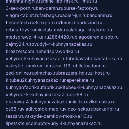
antenna-highly.ru
mine-lab-msk.ru
1-mus.ru
3-sex-porn.ru
ban-damn.ru
purse-factory.ru
viagra-tablet.ru
fasbags.ru
adler-jun.ru
bandamn.ru
fincontech.ru
3sexporn.ru
1mus.ru
darksand.ru
rebus-toys.ru
minelab-msk.ru
alabuga-cityhotel.ru
medsprawo-4-ka.ru
2864420.ru
blagodarenie-spb.ru
zajmy24.ru
tovudyi-4-kuhnyanazakaz.ru
brazzerscom.ru
medsprawo4ka.ru
xehyroo5kuhnyanazakaz.ru
fabrikayfabrikaefabrika.ru
vskrytie-zamkov-moskva-113.ru
biletnadom.ru
zed-online.ru
pimchax.ru
brazzers-hd.ru
z-host.ru
kitubeu2kuhnyanazakaz.ru
naperekate.ru
kuhnyaofabrikaufabrik.ru
kitubeu-2-kuhnyanazakaz.ru
xehyroo-5-kuhnyanazakaz.ru
cs-68.ru
guzywia-4-kuhnyanazakaz.ru
mir-tk.ru
vlknrussia.ru
cs68.ru
vladivostok-map.ru
video-seks.ru
bankaribi.ru
raszar.ru
vskrytie-zamkov-moskva113.ru
lipetsktelecom.ru
tovudyi4kuhnyanazakaz.ru