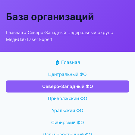
База организаций
Главная
»
Северо-Западный федеральный округ
»
МедиЛаб Laser Expert
🏠 Главная
Центральный ФО
Северо-Западный ФО
Приволжский ФО
Уральский ФО
Сибирский ФО
Дальневосточный ФО