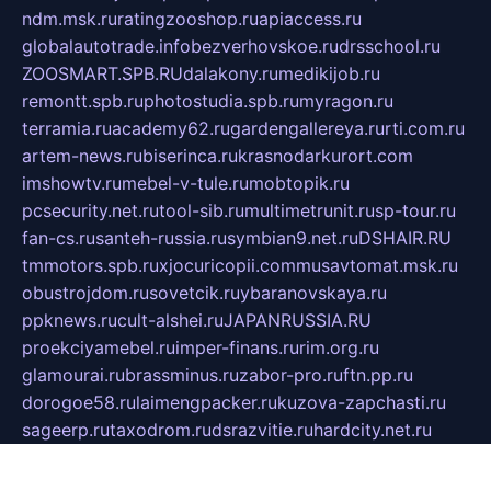
ndm.msk.ru
ratingzooshop.ru
apiaccess.ru
globalautotrade.info
bezverhovskoe.ru
drsschool.ru
ZOOSMART.SPB.RU
dalakony.ru
medikijob.ru
remontt.spb.ru
photostudia.spb.ru
myragon.ru
terramia.ru
academy62.ru
gardengallereya.ru
rti.com.ru
artem-news.ru
biserinca.ru
krasnodarkurort.com
imshowtv.ru
mebel-v-tule.ru
mobtopik.ru
pcsecurity.net.ru
tool-sib.ru
multimetrunit.ru
sp-tour.ru
fan-cs.ru
santeh-russia.ru
symbian9.net.ru
DSHAIR.RU
tmmotors.spb.ru
xjocuricopii.com
musavtomat.msk.ru
obustrojdom.ru
sovetcik.ru
ybaranovskaya.ru
ppknews.ru
cult-alshei.ru
JAPANRUSSIA.RU
proekciyamebel.ru
imper-finans.ru
rim.org.ru
glamourai.ru
brassminus.ru
zabor-pro.ru
ftn.pp.ru
dorogoe58.ru
laimengpacker.ru
kuzova-zapchasti.ru
sageerp.ru
taxodrom.ru
dsrazvitie.ru
hardcity.net.ru
ratinghomegames.ru
topservice25.ru
gubernyan.ru
gtglasslined.ru
ii4.ru
tssport.spb.ru
andorra24.com