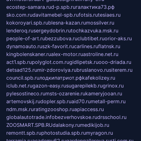
ecostep-samara.ru
d-p.spb.ru
галактика73.рф
sko.com.ru
davitamebel-spb.ru
fotsis.ru
tesiaes.ru
kokoroyari.spb.ru
blesna-kazan.ru
mossilver.ru
lenderoq.ru
sergeydobrin.ru
tochkazvuka.msk.ru
people-of-art.ru
bezzubova.ru
clubtibet.ru
orior-aks.ru
dynamoauto.ru
szk-favorit.ru
carlines.ru
flatnsk.ru
kingbolenskaner.ru
alex-motor.ru
astroline.net.ru
act1.spb.ru
polyglot.com.ru
gidlipetsk.ru
ooo-driada.ru
detsad125.ru
mir-zdoroviya.ru
bruslanovo.ru
siterem.ru
council.spb.ru
лодкипатриот.рф
kafekolizey.ru
iclub.net.ru
gazon-easy.ru
sugarepilekb.ru
grinox.ru
pylesostineco.ru
msts-ozarenie.ru
kameryjooan.ru
artemovskij.ru
dopler.spb.ru
aid70.ru
metall-perm.ru
ndm.msk.ru
ratingzooshop.ru
apiaccess.ru
globalautotrade.info
bezverhovskoe.ru
drsschool.ru
ZOOSMART.SPB.RU
dalakony.ru
medikijob.ru
remontt.spb.ru
photostudia.spb.ru
myragon.ru
terramia.ru
academy62.ru
gardengallereya.ru
rti.com.ru