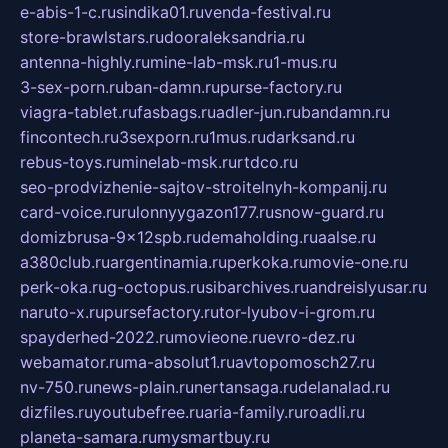
e-abis-1-c.ru
sindika01.ru
venda-festival.ru
store-brawlstars.ru
dooraleksandria.ru
antenna-highly.ru
mine-lab-msk.ru
1-mus.ru
3-sex-porn.ru
ban-damn.ru
purse-factory.ru
viagra-tablet.ru
fasbags.ru
adler-jun.ru
bandamn.ru
fincontech.ru
3sexporn.ru
1mus.ru
darksand.ru
rebus-toys.ru
minelab-msk.ru
rtdco.ru
seo-prodvizhenie-sajtov-stroitelnyh-kompanij.ru
card-voice.ru
rulonnyygazon177.ru
snow-guard.ru
domizbrusa-9x12spb.ru
demaholding.ru
aalse.ru
a380club.ru
argentinamia.ru
perkoka.ru
movie-one.ru
perk-oka.ru
g-octopus.ru
sibarchives.ru
andreislyusar.ru
naruto-x.ru
pursefactory.ru
tor-lyubov-i-grom.ru
spayderhed-2022.ru
movieone.ru
evro-dez.ru
webamator.ru
ma-absolut1.ru
avtopomosch27.ru
nv-750.ru
news-plain.ru
nertansaga.ru
delanalad.ru
dizfiles.ru
youtubefree.ru
aria-family.ru
roadli.ru
planeta-samara.ru
mysmartbuy.ru