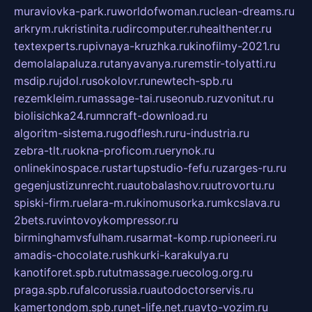
muraviovka-park.ru
worldofwoman.ru
clean-dreams.ru
arkrym.ru
kristinita.ru
dircomputer.ru
healthenter.ru
textexperts.ru
pivnaya-kruzhka.ru
kinofilmy-2021.ru
demolalapaluza.ru
tanyavanya.ru
remstir-tolyatti.ru
msdip.ru
jdol.ru
sokolovr.ru
newtech-spb.ru
rezemkleim.ru
massage-tai.ru
seonub.ru
zvonitut.ru
biolisichka24.ru
mncraft-download.ru
algoritm-sistema.ru
godflesh.ru
ru-industria.ru
zebra-tlt.ru
okna-proficom.ru
erynok.ru
onlinekinospace.ru
startupstudio-fefu.ru
zarges-ru.ru
gegenjustizunrecht.ru
autobalashov.ru
utrovortu.ru
spiski-firm.ru
elara-m.ru
kinomusorka.ru
mkcslava.ru
2bets.ru
vintovoykompressor.ru
birminghamvsfulham.ru
sarmat-komp.ru
pioneeri.ru
amadis-chocolate.ru
shkurki-karakulya.ru
kanotiforet.spb.ru
tutmassage.ru
ecolog.org.ru
praga.spb.ru
falcorussia.ru
autodoctorservis.ru
kamertondom.spb.ru
net-life.net.ru
avto-vozim.ru