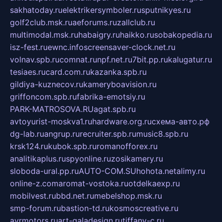
sakhatoday.ru
elektrikersymboler.ru
sputnikyes.ru
golf2club.msk.ru
aeforums.ru
zallclub.ru
multimodal.msk.ru
habaigry.ru
haikko.ru
sobakopedia.ru
isz-fest.ru
ewnc.info
screensaver-clock.net.ru
volnav.spb.ru
comnat.ru
npf.net.ru
7bit.pp.ru
kalugatur.ru
tesiaes.ru
card.com.ru
kazanka.spb.ru
gildiya-kuznecov.ru
kameryboavision.ru
griffoncom.spb.ru
fabrika-emotsiy.ru
PARK-MATROSOVA.RU
agat.spb.ru
avtoyurist-moskva1.ru
hardware.org.ru
схема-авто.рф
dg-lab.ru
angrup.ru
recruiter.spb.ru
music8.spb.ru
krsk124.ru
kubok.spb.ru
romanofforex.ru
analitikaplus.ru
spyonline.ru
zosikamery.ru
sloboda-ural.pp.ru
AUTO-COM.SU
hohota.net
alimy.ru
online-z.com
aromat-vostoka.ru
otdelkaexp.ru
mobilvest.ru
bbd.net.ru
mebelshop.msk.ru
smp-forum.ru
bastion-td.ru
kosmoscreative.ru
avrmotors.ru
art-galadesign.ru
tiffany-c.ru