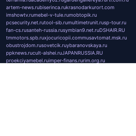
artem-news.ru
biserinca.ru
krasnodarkurort.com
imshowtv.ru
mebel-v-tule.ru
mobtopik.ru
pcsecurity.net.ru
tool-sib.ru
multimetrunit.ru
sp-tour.ru
fan-cs.ru
santeh-russia.ru
symbian9.net.ru
DSHAIR.RU
tmmotors.spb.ru
xjocuricopii.com
musavtomat.msk.ru
obustrojdom.ru
sovetcik.ru
ybaranovskaya.ru
ppknews.ru
cult-alshei.ru
JAPANRUSSIA.RU
proekciyamebel.ru
imper-finans.ru
rim.org.ru
glamourai.ru
brassminus.ru
zabor-pro.ru
ftn.pp.ru
dorogoe58.ru
laimengpacker.ru
kuzova-zapchasti.ru
sageerp.ru
taxodrom.ru
dsrazvitie.ru
hardcity.net.ru
ratinghomegames.ru
topservice25.ru
gubernyan.ru
gtglasslined.ru
ii4.ru
tssport.spb.ru
andorra24.com
blackwallstreet.ru
oboimos.ru
optim-doors.com.ru
ikuch.ru
nycr.org.ru
npa21.ru
vremya-ch.spb.ru
desert000.ru
ivtorgi.ru
ifiori.ru
catalog-statei.ru
dcv.org.ru
spetsmaster174.ru
ipkameryhiseeu.ru