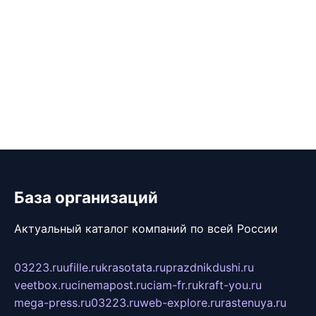
База организаций
Актуальный каталог компаний по всей России
03223.ru
ufille.ru
krasotata.ru
prazdnikdushi.ru
veetbox.ru
cinemapost.ru
ciam-fr.ru
kraft-you.ru
mega-press.ru
03223.ru
web-explore.ru
rastenuya.ru