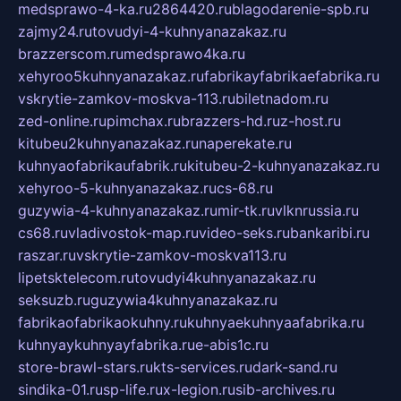
medsprawo-4-ka.ru
2864420.ru
blagodarenie-spb.ru
zajmy24.ru
tovudyi-4-kuhnyanazakaz.ru
brazzerscom.ru
medsprawo4ka.ru
xehyroo5kuhnyanazakaz.ru
fabrikayfabrikaefabrika.ru
vskrytie-zamkov-moskva-113.ru
biletnadom.ru
zed-online.ru
pimchax.ru
brazzers-hd.ru
z-host.ru
kitubeu2kuhnyanazakaz.ru
naperekate.ru
kuhnyaofabrikaufabrik.ru
kitubeu-2-kuhnyanazakaz.ru
xehyroo-5-kuhnyanazakaz.ru
cs-68.ru
guzywia-4-kuhnyanazakaz.ru
mir-tk.ru
vlknrussia.ru
cs68.ru
vladivostok-map.ru
video-seks.ru
bankaribi.ru
raszar.ru
vskrytie-zamkov-moskva113.ru
lipetsktelecom.ru
tovudyi4kuhnyanazakaz.ru
seksuzb.ru
guzywia4kuhnyanazakaz.ru
fabrikaofabrikaokuhny.ru
kuhnyaekuhnyaafabrika.ru
kuhnyaykuhnyayfabrika.ru
e-abis1c.ru
store-brawl-stars.ru
kts-services.ru
dark-sand.ru
sindika-01.ru
sp-life.ru
x-legion.ru
sib-archives.ru