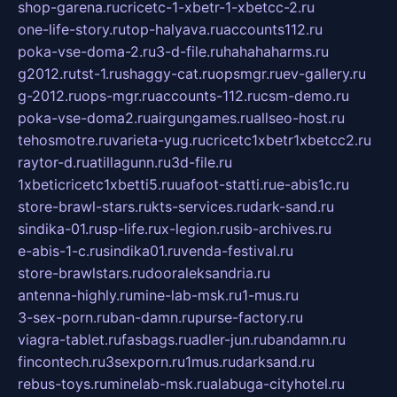
shop-garena.ru
cricetc-1-xbetr-1-xbetcc-2.ru
one-life-story.ru
top-halyava.ru
accounts112.ru
poka-vse-doma-2.ru
3-d-file.ru
hahahaharms.ru
g2012.ru
tst-1.ru
shaggy-cat.ru
opsmgr.ru
ev-gallery.ru
g-2012.ru
ops-mgr.ru
accounts-112.ru
csm-demo.ru
poka-vse-doma2.ru
airgungames.ru
allseo-host.ru
tehosmotre.ru
varieta-yug.ru
cricetc1xbetr1xbetcc2.ru
raytor-d.ru
atillagunn.ru
3d-file.ru
1xbeticricetc1xbetti5.ru
uafoot-statti.ru
e-abis1c.ru
store-brawl-stars.ru
kts-services.ru
dark-sand.ru
sindika-01.ru
sp-life.ru
x-legion.ru
sib-archives.ru
e-abis-1-c.ru
sindika01.ru
venda-festival.ru
store-brawlstars.ru
dooraleksandria.ru
antenna-highly.ru
mine-lab-msk.ru
1-mus.ru
3-sex-porn.ru
ban-damn.ru
purse-factory.ru
viagra-tablet.ru
fasbags.ru
adler-jun.ru
bandamn.ru
fincontech.ru
3sexporn.ru
1mus.ru
darksand.ru
rebus-toys.ru
minelab-msk.ru
alabuga-cityhotel.ru