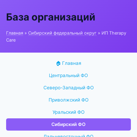
База организаций
Главная
»
Сибирский федеральный округ
» ИП Therapy
Care
🏠 Главная
Центральный ФО
Северо-Западный ФО
Приволжский ФО
Уральский ФО
Сибирский ФО
Дальневосточный ФО