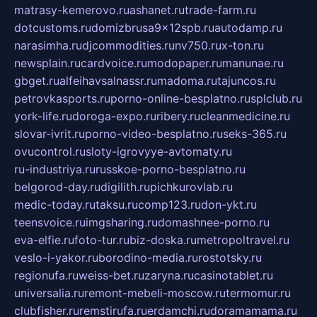
matrasy-kemerovo.ru
ashanet.ru
trade-farm.ru
dotcustoms.ru
domizbrusa9x12spb.ru
autodamp.ru
narasimha.ru
djcommodities.ru
nv750.ru
x-ton.ru
newsplain.ru
cardvoice.ru
modopaper.ru
manunae.ru
gbget.ru
alfeihavsalnassr.ru
madoma.ru
tajuncos.ru
petrovkasports.ru
porno-online-besplatno.ru
splclub.ru
york-life.ru
doroga-expo.ru
ribery.ru
cleanmedicine.ru
slovar-ivrit.ru
porno-video-besplatno.ru
seks-365.ru
ovucontrol.ru
sloty-igrovyye-avtomaty.ru
ru-industriya.ru
russkoe-porno-besplatno.ru
belgorod-day.ru
digilith.ru
pichkurovlab.ru
medic-today.ru
taksu.ru
comp123.ru
don-ykt.ru
teensvoice.ru
imgsharing.ru
domashnee-porno.ru
eva-elfie.ru
foto-tur.ru
biz-doska.ru
metropoltravel.ru
veslo-i-yakor.ru
borodino-media.ru
rostotsky.ru
regionufa.ru
weiss-bet.ru
zaryna.ru
casinotablet.ru
universalia.ru
remont-mebeli-moscow.ru
termomur.ru
clubfisher.ru
remstirufa.ru
erdamchi.ru
doramamama.ru