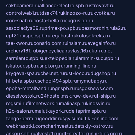
sakhcamera.ru
alliance-electro.spb.ru
stroyavt.ru
controlweb1.ru
tdsak74.ru
kinzozo-ru.ru
kvotka.ru
iron-snab.ru
costa-bella.ru
eugrus.pp.ru
associaciya39.ru
primexpo.spb.ru
bezmorchin.ru
ia2.ru
cpt21.ru
ispecspb.ru
regahost.ru
kolosok-elita.ru
tae-kwon.ru
consrio.com.ru
insiam.ru
avegainfo.ru
archery161.ru
bigencyclica.ru
vlast16.ru
korru.net
sarmiento.spb.su
extelopedia.ru
lammin-suo.spb.ru
iskatour.spb.ru
snpi.org.ru
running-line.ru
krygeva-spa.ru
chel.net.ru
rust-loco.ru
dugshop.ru
hl-beta.spb.ru
school494.spb.ru
mymubaby.ru
epoha-metalband.ru
ngr.spb.ru
rusgosnews.com
dieselvostok.ru
24hostel.msk.ru
w-dev.ru
f-ship.ru
regsmi.ru
filmnetwork.ru
malinasp.ru
kinosvin.ru
h2o-salon.ru
malutkayork.ru
deltaprim.spb.ru
tango-perm.ru
gooddir.ru
sgv.su
multiki-online.com
webkrasotki.com
cherinvest.ru
detskiy-ostrov.ru
ankou.spb.ru
alvesta1.ru
pdf-creator.ru
nix-files.org.ru