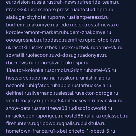
eurovision-russia.ru
strah-news.ru
freeride-team.ru
itrack-24.ru
sexshopexpress.ru
autostudiopro.ru
alabuga-cityhotel.ru
pornv.ru
atlantpereezd.ru
bud-em-znakomye.ru
a-cdc.ru
elektrostal-news.ru
korolevremont-market.ru
budem-znakomye.ru
oooagrosnab.ru
fpodaso.ru
emfire.ru
pro-otdelky.ru
ukrasotki.ru
seksuzbek.ru
seks-uzbek.ru
porno-vk.ru
sovratili.ru
olecoon.ru
vd-dosug.ru
adonyev.ru
rbc-news.ru
porno-skvirt.ru
krospr.ru
13autor-kolonka.ru
sormol.ru
2rich.ru
hostel-65.ru
hostserve.ru
porno-na-russkom.ru
mishinlab.ru
neznobi.ru
bigfatcc.ru
habble.ru
starbucksvia.ru
delfinet.ru
silvernano.ru
elestal.ru
vektor-doroga.ru
velotrenajery.ru
pronso54.ru
lenasever.ru
lovinskix.ru
show-pets.ru
smartnews03.ru
discofoxworld.ru
miraclecoon.ru
pongup.ru
hostel65.ru
liura.ru
glasspb.ru
firehunters.ru
gribowo.ru
gnalis.ru
bulkitula.ru
hometown-france.ru
1-xbeticricetc-1-xbetti-5.ru