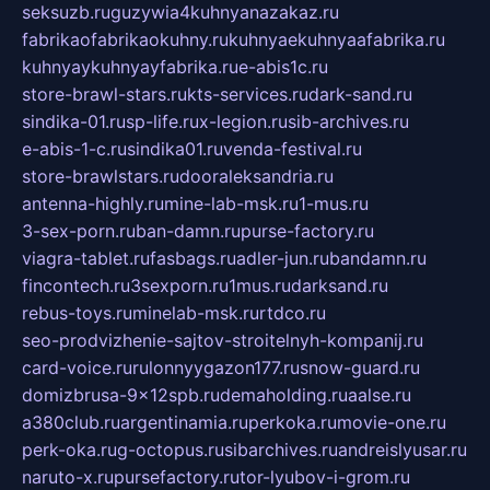
seksuzb.ru
guzywia4kuhnyanazakaz.ru
fabrikaofabrikaokuhny.ru
kuhnyaekuhnyaafabrika.ru
kuhnyaykuhnyayfabrika.ru
e-abis1c.ru
store-brawl-stars.ru
kts-services.ru
dark-sand.ru
sindika-01.ru
sp-life.ru
x-legion.ru
sib-archives.ru
e-abis-1-c.ru
sindika01.ru
venda-festival.ru
store-brawlstars.ru
dooraleksandria.ru
antenna-highly.ru
mine-lab-msk.ru
1-mus.ru
3-sex-porn.ru
ban-damn.ru
purse-factory.ru
viagra-tablet.ru
fasbags.ru
adler-jun.ru
bandamn.ru
fincontech.ru
3sexporn.ru
1mus.ru
darksand.ru
rebus-toys.ru
minelab-msk.ru
rtdco.ru
seo-prodvizhenie-sajtov-stroitelnyh-kompanij.ru
card-voice.ru
rulonnyygazon177.ru
snow-guard.ru
domizbrusa-9x12spb.ru
demaholding.ru
aalse.ru
a380club.ru
argentinamia.ru
perkoka.ru
movie-one.ru
perk-oka.ru
g-octopus.ru
sibarchives.ru
andreislyusar.ru
naruto-x.ru
pursefactory.ru
tor-lyubov-i-grom.ru