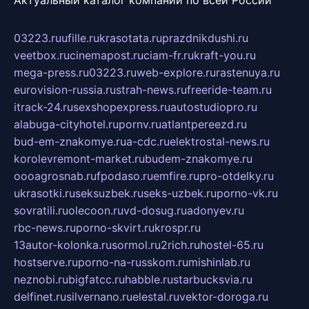
Актуальный каталог компаний по всей России
03223.ru
ufille.ru
krasotata.ru
prazdnikdushi.ru
veetbox.ru
cinemapost.ru
ciam-fr.ru
kraft-you.ru
mega-press.ru
03223.ru
web-explore.ru
rastenuya.ru
eurovision-russia.ru
strah-news.ru
freeride-team.ru
itrack-24.ru
sexshopexpress.ru
autostudiopro.ru
alabuga-cityhotel.ru
pornv.ru
atlantpereezd.ru
bud-em-znakomye.ru
a-cdc.ru
elektrostal-news.ru
korolevremont-market.ru
budem-znakomye.ru
oooagrosnab.ru
fpodaso.ru
emfire.ru
pro-otdelky.ru
ukrasotki.ru
seksuzbek.ru
seks-uzbek.ru
porno-vk.ru
sovratili.ru
olecoon.ru
vd-dosug.ru
adonyev.ru
rbc-news.ru
porno-skvirt.ru
krospr.ru
13autor-kolonka.ru
sormol.ru
2rich.ru
hostel-65.ru
hostserve.ru
porno-na-russkom.ru
mishinlab.ru
neznobi.ru
bigfatcc.ru
habble.ru
starbucksvia.ru
delfinet.ru
silvernano.ru
elestal.ru
vektor-doroga.ru