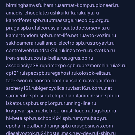
birminghamvsfulham.ru
sarmat-komp.ru
pioneeri.ru
amadis-chocolate.ru
shkurki-karakulya.ru
kanotiforet.spb.ru
tutmassage.ru
ecolog.org.ru
praga.spb.ru
falcorussia.ru
autodoctorservis.ru
kamertondom.spb.ru
net-life.net.ru
avto-vozim.ru
sakhcamera.ru
alliance-electro.spb.ru
stroyavt.ru
controlweb1.ru
tdsak74.ru
kinzozo-ru.ru
kvotka.ru
iron-snab.ru
costa-bella.ru
eugrus.pp.ru
associaciya39.ru
primexpo.spb.ru
bezmorchin.ru
ia2.ru
cpt21.ru
ispecspb.ru
regahost.ru
kolosok-elita.ru
tae-kwon.ru
consrio.com.ru
insiam.ru
avegainfo.ru
archery161.ru
bigencyclica.ru
vlast16.ru
korru.net
sarmiento.spb.su
extelopedia.ru
lammin-suo.spb.ru
iskatour.spb.ru
snpi.org.ru
running-line.ru
krygeva-spa.ru
chel.net.ru
rust-loco.ru
dugshop.ru
hl-beta.spb.ru
school494.spb.ru
mymubaby.ru
epoha-metalband.ru
ngr.spb.ru
rusgosnews.com
dieselvostok.ru
24hostel.msk.ru
w-dev.ru
f-ship.ru