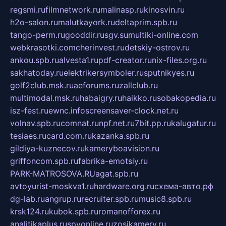
regsmi.ru
filmnetwork.ru
malinasp.ru
kinosvin.ru
h2o-salon.ru
malutkayork.ru
deltaprim.spb.ru
tango-perm.ru
gooddir.ru
sgv.su
multiki-online.com
webkrasotki.com
cherinvest.ru
detskiy-ostrov.ru
ankou.spb.ru
alvesta1.ru
pdf-creator.ru
nix-files.org.ru
sakhatoday.ru
elektrikersymboler.ru
sputnikyes.ru
golf2club.msk.ru
aeforums.ru
zallclub.ru
multimodal.msk.ru
habaigry.ru
haikko.ru
sobakopedia.ru
isz-fest.ru
ewnc.info
screensaver-clock.net.ru
volnav.spb.ru
comnat.ru
npf.net.ru
7bit.pp.ru
kalugatur.ru
tesiaes.ru
card.com.ru
kazanka.spb.ru
gildiya-kuznecov.ru
kameryboavision.ru
griffoncom.spb.ru
fabrika-emotsiy.ru
PARK-MATROSOVA.RU
agat.spb.ru
avtoyurist-moskva1.ru
hardware.org.ru
схема-авто.рф
dg-lab.ru
angrup.ru
recruiter.spb.ru
music8.spb.ru
krsk124.ru
kubok.spb.ru
romanofforex.ru
analitikaplus.ru
spyonline.ru
zosikamery.ru