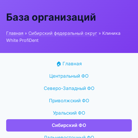
База организаций
Главная
»
Сибирский федеральный округ
» Клиника
White ProfiDent
🏠 Главная
Центральный ФО
Северо-Западный ФО
Приволжский ФО
Уральский ФО
Сибирский ФО
Дальневосточный ФО