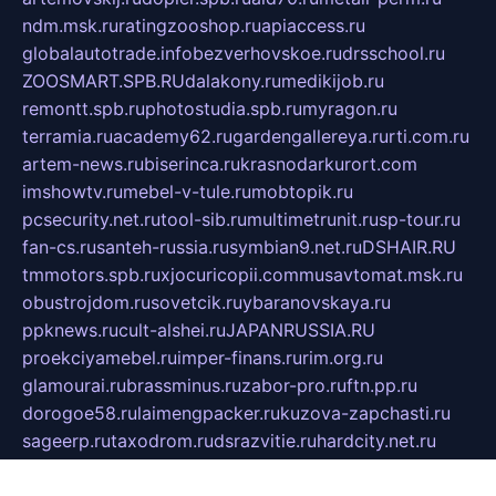
ndm.msk.ru
ratingzooshop.ru
apiaccess.ru
globalautotrade.info
bezverhovskoe.ru
drsschool.ru
ZOOSMART.SPB.RU
dalakony.ru
medikijob.ru
remontt.spb.ru
photostudia.spb.ru
myragon.ru
terramia.ru
academy62.ru
gardengallereya.ru
rti.com.ru
artem-news.ru
biserinca.ru
krasnodarkurort.com
imshowtv.ru
mebel-v-tule.ru
mobtopik.ru
pcsecurity.net.ru
tool-sib.ru
multimetrunit.ru
sp-tour.ru
fan-cs.ru
santeh-russia.ru
symbian9.net.ru
DSHAIR.RU
tmmotors.spb.ru
xjocuricopii.com
musavtomat.msk.ru
obustrojdom.ru
sovetcik.ru
ybaranovskaya.ru
ppknews.ru
cult-alshei.ru
JAPANRUSSIA.RU
proekciyamebel.ru
imper-finans.ru
rim.org.ru
glamourai.ru
brassminus.ru
zabor-pro.ru
ftn.pp.ru
dorogoe58.ru
laimengpacker.ru
kuzova-zapchasti.ru
sageerp.ru
taxodrom.ru
dsrazvitie.ru
hardcity.net.ru
ratinghomegames.ru
topservice25.ru
gubernyan.ru