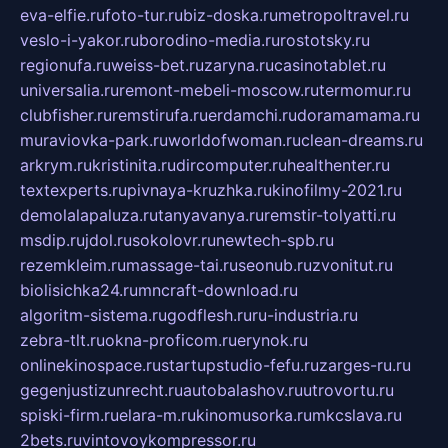
eva-elfie.ru
foto-tur.ru
biz-doska.ru
metropoltravel.ru
veslo-i-yakor.ru
borodino-media.ru
rostotsky.ru
regionufa.ru
weiss-bet.ru
zaryna.ru
casinotablet.ru
universalia.ru
remont-mebeli-moscow.ru
termomur.ru
clubfisher.ru
remstirufa.ru
erdamchi.ru
doramamama.ru
muraviovka-park.ru
worldofwoman.ru
clean-dreams.ru
arkrym.ru
kristinita.ru
dircomputer.ru
healthenter.ru
textexperts.ru
pivnaya-kruzhka.ru
kinofilmy-2021.ru
demolalapaluza.ru
tanyavanya.ru
remstir-tolyatti.ru
msdip.ru
jdol.ru
sokolovr.ru
newtech-spb.ru
rezemkleim.ru
massage-tai.ru
seonub.ru
zvonitut.ru
biolisichka24.ru
mncraft-download.ru
algoritm-sistema.ru
godflesh.ru
ru-industria.ru
zebra-tlt.ru
okna-proficom.ru
erynok.ru
onlinekinospace.ru
startupstudio-fefu.ru
zarges-ru.ru
gegenjustizunrecht.ru
autobalashov.ru
utrovortu.ru
spiski-firm.ru
elara-m.ru
kinomusorka.ru
mkcslava.ru
2bets.ru
vintovoykompressor.ru