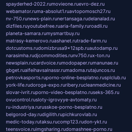
spayderhed-2022.ru
movieone.ru
evro-dez.ru
webamator.ru
ma-absolut1.ru
avtopomosch27.ru
nv-750.ru
news-plain.ru
nertansaga.ru
delanalad.ru
dizfiles.ru
youtubefree.ru
aria-family.ru
roadli.ru
planeta-samara.ru
mysmartbuy.ru
matrasy-kemerovo.ru
ashanet.ru
trade-farm.ru
dotcustoms.ru
domizbrusa9x12spb.ru
autodamp.ru
narasimha.ru
djcommodities.ru
nv750.ru
x-ton.ru
newsplain.ru
cardvoice.ru
modopaper.ru
manunae.ru
gbget.ru
alfeihavsalnassr.ru
madoma.ru
tajuncos.ru
petrovkasports.ru
porno-online-besplatno.ru
splclub.ru
york-life.ru
doroga-expo.ru
ribery.ru
cleanmedicine.ru
slovar-ivrit.ru
porno-video-besplatno.ru
seks-365.ru
ovucontrol.ru
sloty-igrovyye-avtomaty.ru
ru-industriya.ru
russkoe-porno-besplatno.ru
belgorod-day.ru
digilith.ru
pichkurovlab.ru
medic-today.ru
taksu.ru
comp123.ru
don-ykt.ru
teensvoice.ru
imgsharing.ru
domashnee-porno.ru