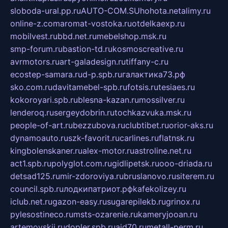
sloboda-ural.pp.ru
AUTO-COM.SU
hohota.net
alimy.ru
online-z.com
aromat-vostoka.ru
otdelkaexp.ru
mobilvest.ru
bbd.net.ru
mebelshop.msk.ru
smp-forum.ru
bastion-td.ru
kosmoscreative.ru
avrmotors.ru
art-galadesign.ru
tiffany-c.ru
ecostep-samara.ru
d-p.spb.ru
галактика73.рф
sko.com.ru
davitamebel-spb.ru
fotsis.ru
tesiaes.ru
kokoroyari.spb.ru
blesna-kazan.ru
mossilver.ru
lenderoq.ru
sergeydobrin.ru
tochkazvuka.msk.ru
people-of-art.ru
bezzubova.ru
clubtibet.ru
orior-aks.ru
dynamoauto.ru
szk-favorit.ru
carlines.ru
flatnsk.ru
kingbolenskaner.ru
alex-motor.ru
astroline.net.ru
act1.spb.ru
polyglot.com.ru
gidlipetsk.ru
ooo-driada.ru
detsad125.ru
mir-zdoroviya.ru
bruslanovo.ru
siterem.ru
council.spb.ru
лодкипатриот.рф
kafekolizey.ru
iclub.net.ru
gazon-easy.ru
sugarepilekb.ru
grinox.ru
pylesostineco.ru
msts-ozarenie.ru
kameryjooan.ru
artemovskij.ru
dopler.spb.ru
aid70.ru
metall-perm.ru