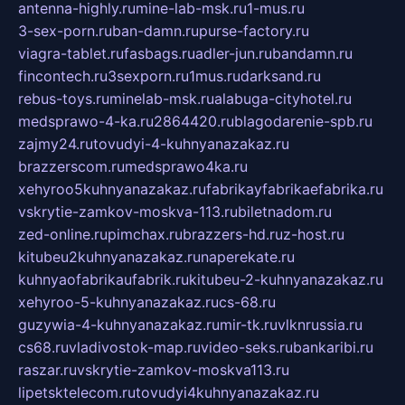
antenna-highly.ru
mine-lab-msk.ru
1-mus.ru
3-sex-porn.ru
ban-damn.ru
purse-factory.ru
viagra-tablet.ru
fasbags.ru
adler-jun.ru
bandamn.ru
fincontech.ru
3sexporn.ru
1mus.ru
darksand.ru
rebus-toys.ru
minelab-msk.ru
alabuga-cityhotel.ru
medsprawo-4-ka.ru
2864420.ru
blagodarenie-spb.ru
zajmy24.ru
tovudyi-4-kuhnyanazakaz.ru
brazzerscom.ru
medsprawo4ka.ru
xehyroo5kuhnyanazakaz.ru
fabrikayfabrikaefabrika.ru
vskrytie-zamkov-moskva-113.ru
biletnadom.ru
zed-online.ru
pimchax.ru
brazzers-hd.ru
z-host.ru
kitubeu2kuhnyanazakaz.ru
naperekate.ru
kuhnyaofabrikaufabrik.ru
kitubeu-2-kuhnyanazakaz.ru
xehyroo-5-kuhnyanazakaz.ru
cs-68.ru
guzywia-4-kuhnyanazakaz.ru
mir-tk.ru
vlknrussia.ru
cs68.ru
vladivostok-map.ru
video-seks.ru
bankaribi.ru
raszar.ru
vskrytie-zamkov-moskva113.ru
lipetsktelecom.ru
tovudyi4kuhnyanazakaz.ru