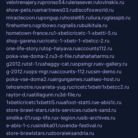
velotrenajery.ru
pronso54.ru
lenasever.ru
lovinskix.ru
show-pets.ru
smartnews03.ru
discofoxworld.ru
miraclecoon.ru
pongup.ru
hostel65.ru
liura.ru
glasspb.ru
firehunters.ru
gribowo.ru
gnalis.ru
bulkitula.ru
hometown-france.ru
1-xbeticricetc-1-xbetti-5.ru
shop-garena.ru
cricetc-1-xbetr-1-xbetcc-2.ru
one-life-story.ru
top-halyava.ru
accounts112.ru
poka-vse-doma-2.ru
3-d-file.ru
hahahaharms.ru
g2012.ru
tst-1.ru
shaggy-cat.ru
opsmgr.ru
ev-gallery.ru
g-2012.ru
ops-mgr.ru
accounts-112.ru
csm-demo.ru
poka-vse-doma2.ru
airgungames.ru
allseo-host.ru
tehosmotre.ru
varieta-yug.ru
cricetc1xbetr1xbetcc2.ru
raytor-d.ru
atillagunn.ru
3d-file.ru
1xbeticricetc1xbetti5.ru
uafoot-statti.ru
e-abis1c.ru
store-brawl-stars.ru
kts-services.ru
dark-sand.ru
sindika-01.ru
sp-life.ru
x-legion.ru
sib-archives.ru
e-abis-1-c.ru
sindika01.ru
venda-festival.ru
store-brawlstars.ru
dooraleksandria.ru