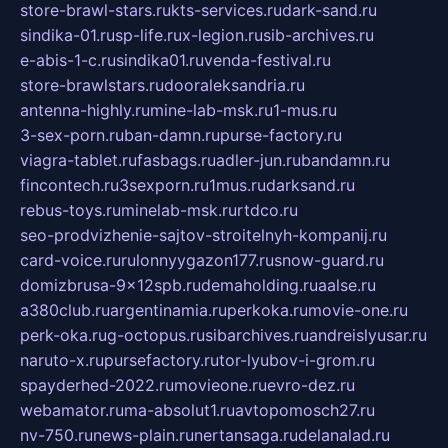
store-brawl-stars.ru
kts-services.ru
dark-sand.ru
sindika-01.ru
sp-life.ru
x-legion.ru
sib-archives.ru
e-abis-1-c.ru
sindika01.ru
venda-festival.ru
store-brawlstars.ru
dooraleksandria.ru
antenna-highly.ru
mine-lab-msk.ru
1-mus.ru
3-sex-porn.ru
ban-damn.ru
purse-factory.ru
viagra-tablet.ru
fasbags.ru
adler-jun.ru
bandamn.ru
fincontech.ru
3sexporn.ru
1mus.ru
darksand.ru
rebus-toys.ru
minelab-msk.ru
rtdco.ru
seo-prodvizhenie-sajtov-stroitelnyh-kompanij.ru
card-voice.ru
rulonnyygazon177.ru
snow-guard.ru
domizbrusa-9x12spb.ru
demaholding.ru
aalse.ru
a380club.ru
argentinamia.ru
perkoka.ru
movie-one.ru
perk-oka.ru
g-octopus.ru
sibarchives.ru
andreislyusar.ru
naruto-x.ru
pursefactory.ru
tor-lyubov-i-grom.ru
spayderhed-2022.ru
movieone.ru
evro-dez.ru
webamator.ru
ma-absolut1.ru
avtopomosch27.ru
nv-750.ru
news-plain.ru
nertansaga.ru
delanalad.ru