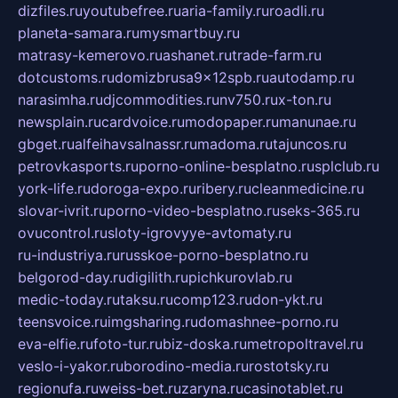
dizfiles.ru
youtubefree.ru
aria-family.ru
roadli.ru
planeta-samara.ru
mysmartbuy.ru
matrasy-kemerovo.ru
ashanet.ru
trade-farm.ru
dotcustoms.ru
domizbrusa9x12spb.ru
autodamp.ru
narasimha.ru
djcommodities.ru
nv750.ru
x-ton.ru
newsplain.ru
cardvoice.ru
modopaper.ru
manunae.ru
gbget.ru
alfeihavsalnassr.ru
madoma.ru
tajuncos.ru
petrovkasports.ru
porno-online-besplatno.ru
splclub.ru
york-life.ru
doroga-expo.ru
ribery.ru
cleanmedicine.ru
slovar-ivrit.ru
porno-video-besplatno.ru
seks-365.ru
ovucontrol.ru
sloty-igrovyye-avtomaty.ru
ru-industriya.ru
russkoe-porno-besplatno.ru
belgorod-day.ru
digilith.ru
pichkurovlab.ru
medic-today.ru
taksu.ru
comp123.ru
don-ykt.ru
teensvoice.ru
imgsharing.ru
domashnee-porno.ru
eva-elfie.ru
foto-tur.ru
biz-doska.ru
metropoltravel.ru
veslo-i-yakor.ru
borodino-media.ru
rostotsky.ru
regionufa.ru
weiss-bet.ru
zaryna.ru
casinotablet.ru