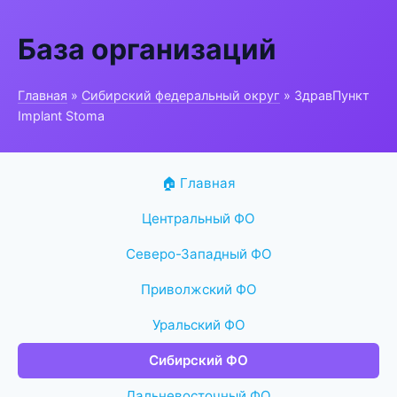
База организаций
Главная
»
Сибирский федеральный округ
» ЗдравПункт
Implant Stoma
🏠 Главная
Центральный ФО
Северо-Западный ФО
Приволжский ФО
Уральский ФО
Сибирский ФО
Дальневосточный ФО