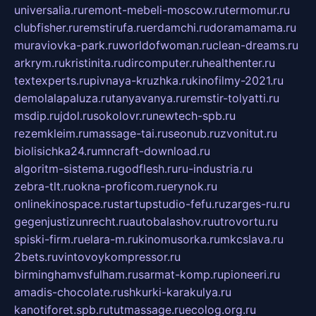
universalia.ru
remont-mebeli-moscow.ru
termomur.ru
clubfisher.ru
remstirufa.ru
erdamchi.ru
doramamama.ru
muraviovka-park.ru
worldofwoman.ru
clean-dreams.ru
arkrym.ru
kristinita.ru
dircomputer.ru
healthenter.ru
textexperts.ru
pivnaya-kruzhka.ru
kinofilmy-2021.ru
demolalapaluza.ru
tanyavanya.ru
remstir-tolyatti.ru
msdip.ru
jdol.ru
sokolovr.ru
newtech-spb.ru
rezemkleim.ru
massage-tai.ru
seonub.ru
zvonitut.ru
biolisichka24.ru
mncraft-download.ru
algoritm-sistema.ru
godflesh.ru
ru-industria.ru
zebra-tlt.ru
okna-proficom.ru
erynok.ru
onlinekinospace.ru
startupstudio-fefu.ru
zarges-ru.ru
gegenjustizunrecht.ru
autobalashov.ru
utrovortu.ru
spiski-firm.ru
elara-m.ru
kinomusorka.ru
mkcslava.ru
2bets.ru
vintovoykompressor.ru
birminghamvsfulham.ru
sarmat-komp.ru
pioneeri.ru
amadis-chocolate.ru
shkurki-karakulya.ru
kanotiforet.spb.ru
tutmassage.ru
ecolog.org.ru