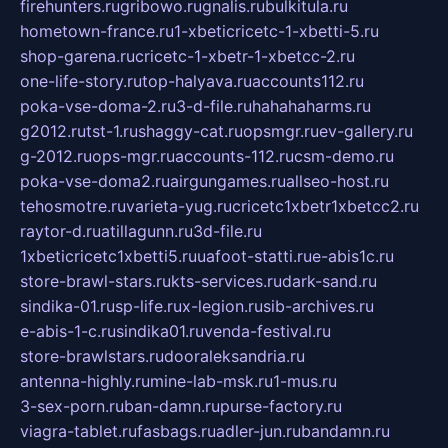
firehunters.ru
gribowo.ru
gnalis.ru
bulkitula.ru
hometown-france.ru
1-xbeticricetc-1-xbetti-5.ru
shop-garena.ru
cricetc-1-xbetr-1-xbetcc-2.ru
one-life-story.ru
top-halyava.ru
accounts112.ru
poka-vse-doma-2.ru
3-d-file.ru
hahahaharms.ru
g2012.ru
tst-1.ru
shaggy-cat.ru
opsmgr.ru
ev-gallery.ru
g-2012.ru
ops-mgr.ru
accounts-112.ru
csm-demo.ru
poka-vse-doma2.ru
airgungames.ru
allseo-host.ru
tehosmotre.ru
varieta-yug.ru
cricetc1xbetr1xbetcc2.ru
raytor-d.ru
atillagunn.ru
3d-file.ru
1xbeticricetc1xbetti5.ru
uafoot-statti.ru
e-abis1c.ru
store-brawl-stars.ru
kts-services.ru
dark-sand.ru
sindika-01.ru
sp-life.ru
x-legion.ru
sib-archives.ru
e-abis-1-c.ru
sindika01.ru
venda-festival.ru
store-brawlstars.ru
dooraleksandria.ru
antenna-highly.ru
mine-lab-msk.ru
1-mus.ru
3-sex-porn.ru
ban-damn.ru
purse-factory.ru
viagra-tablet.ru
fasbags.ru
adler-jun.ru
bandamn.ru