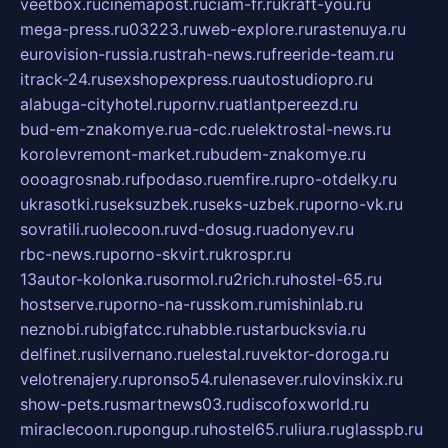
veetbox.ru
cinemapost.ru
ciam-fr.ru
kraft-you.ru
mega-press.ru
03223.ru
web-explore.ru
rastenuya.ru
eurovision-russia.ru
strah-news.ru
freeride-team.ru
itrack-24.ru
sexshopexpress.ru
autostudiopro.ru
alabuga-cityhotel.ru
pornv.ru
atlantpereezd.ru
bud-em-znakomye.ru
a-cdc.ru
elektrostal-news.ru
korolevremont-market.ru
budem-znakomye.ru
oooagrosnab.ru
fpodaso.ru
emfire.ru
pro-otdelky.ru
ukrasotki.ru
seksuzbek.ru
seks-uzbek.ru
porno-vk.ru
sovratili.ru
olecoon.ru
vd-dosug.ru
adonyev.ru
rbc-news.ru
porno-skvirt.ru
krospr.ru
13autor-kolonka.ru
sormol.ru
2rich.ru
hostel-65.ru
hostserve.ru
porno-na-russkom.ru
mishinlab.ru
neznobi.ru
bigfatcc.ru
habble.ru
starbucksvia.ru
delfinet.ru
silvernano.ru
elestal.ru
vektor-doroga.ru
velotrenajery.ru
pronso54.ru
lenasever.ru
lovinskix.ru
show-pets.ru
smartnews03.ru
discofoxworld.ru
miraclecoon.ru
pongup.ru
hostel65.ru
liura.ru
glasspb.ru