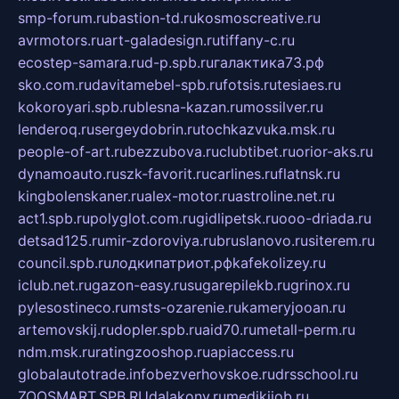
smp-forum.ru
bastion-td.ru
kosmoscreative.ru
avrmotors.ru
art-galadesign.ru
tiffany-c.ru
ecostep-samara.ru
d-p.spb.ru
галактика73.рф
sko.com.ru
davitamebel-spb.ru
fotsis.ru
tesiaes.ru
kokoroyari.spb.ru
blesna-kazan.ru
mossilver.ru
lenderoq.ru
sergeydobrin.ru
tochkazvuka.msk.ru
people-of-art.ru
bezzubova.ru
clubtibet.ru
orior-aks.ru
dynamoauto.ru
szk-favorit.ru
carlines.ru
flatnsk.ru
kingbolenskaner.ru
alex-motor.ru
astroline.net.ru
act1.spb.ru
polyglot.com.ru
gidlipetsk.ru
ooo-driada.ru
detsad125.ru
mir-zdoroviya.ru
bruslanovo.ru
siterem.ru
council.spb.ru
лодкипатриот.рф
kafekolizey.ru
iclub.net.ru
gazon-easy.ru
sugarepilekb.ru
grinox.ru
pylesostineco.ru
msts-ozarenie.ru
kameryjooan.ru
artemovskij.ru
dopler.spb.ru
aid70.ru
metall-perm.ru
ndm.msk.ru
ratingzooshop.ru
apiaccess.ru
globalautotrade.info
bezverhovskoe.ru
drsschool.ru
ZOOSMART.SPB.RU
dalakony.ru
medikijob.ru