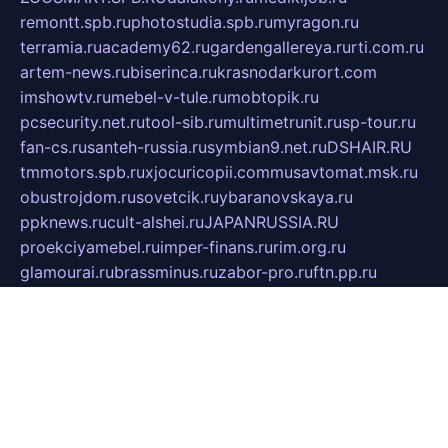
remontt.spb.ru
photostudia.spb.ru
myragon.ru
terramia.ru
academy62.ru
gardengallereya.ru
rti.com.ru
artem-news.ru
biserinca.ru
krasnodarkurort.com
imshowtv.ru
mebel-v-tule.ru
mobtopik.ru
pcsecurity.net.ru
tool-sib.ru
multimetrunit.ru
sp-tour.ru
fan-cs.ru
santeh-russia.ru
symbian9.net.ru
DSHAIR.RU
tmmotors.spb.ru
xjocuricopii.com
musavtomat.msk.ru
obustrojdom.ru
sovetcik.ru
ybaranovskaya.ru
ppknews.ru
cult-alshei.ru
JAPANRUSSIA.RU
proekciyamebel.ru
imper-finans.ru
rim.org.ru
glamourai.ru
brassminus.ru
zabor-pro.ru
ftn.pp.ru
dorogoe58.ru
laimengpacker.ru
kuzova-zapchasti.ru
sageerp.ru
taxodrom.ru
dsrazvitie.ru
hardcity.net.ru
ratinghomegames.ru
topservice25.ru
gubernyan.ru
gtglasslined.ru
ii4.ru
tssport.spb.ru
andorra24.com
blackwallstreet.ru
oboimos.ru
optim-doors.com.ru
ikuch.ru
nycr.org.ru
npa21.ru
vremya-ch.spb.ru
desert000.ru
ivtorgi.ru
ifiori.ru
catalog-statei.ru