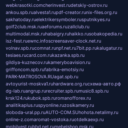
webkrasotki.com
cherinvest.ru
detskiy-ostrov.ru
ankou.spb.ru
alvesta1.ru
pdf-creator.ru
nix-files.org.ru
sakhatoday.ru
elektrikersymboler.ru
sputnikyes.ru
golf2club.msk.ru
aeforums.ru
zallclub.ru
multimodal.msk.ru
habaigry.ru
haikko.ru
sobakopedia.ru
isz-fest.ru
ewnc.info
screensaver-clock.net.ru
volnav.spb.ru
comnat.ru
npf.net.ru
7bit.pp.ru
kalugatur.ru
tesiaes.ru
card.com.ru
kazanka.spb.ru
gildiya-kuznecov.ru
kameryboavision.ru
griffoncom.spb.ru
fabrika-emotsiy.ru
PARK-MATROSOVA.RU
agat.spb.ru
avtoyurist-moskva1.ru
hardware.org.ru
схема-авто.рф
dg-lab.ru
angrup.ru
recruiter.spb.ru
music8.spb.ru
krsk124.ru
kubok.spb.ru
romanofforex.ru
analitikaplus.ru
spyonline.ru
zosikamery.ru
sloboda-ural.pp.ru
AUTO-COM.SU
hohota.net
alimy.ru
online-z.com
aromat-vostoka.ru
otdelkaexp.ru
mobilvest.ru
bbd.net.ru
mebelshop.msk.ru