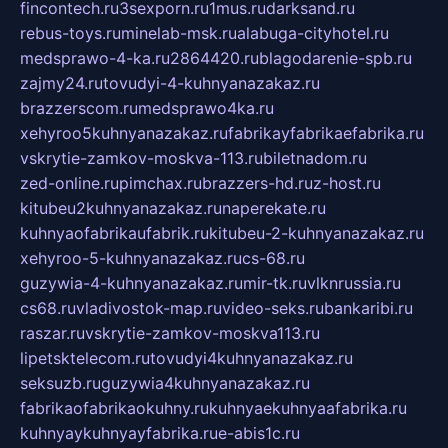
fincontech.ru
3sexporn.ru
1mus.ru
darksand.ru
rebus-toys.ru
minelab-msk.ru
alabuga-cityhotel.ru
medsprawo-4-ka.ru
2864420.ru
blagodarenie-spb.ru
zajmy24.ru
tovudyi-4-kuhnyanazakaz.ru
brazzerscom.ru
medsprawo4ka.ru
xehyroo5kuhnyanazakaz.ru
fabrikayfabrikaefabrika.ru
vskrytie-zamkov-moskva-113.ru
biletnadom.ru
zed-online.ru
pimchax.ru
brazzers-hd.ru
z-host.ru
kitubeu2kuhnyanazakaz.ru
naperekate.ru
kuhnyaofabrikaufabrik.ru
kitubeu-2-kuhnyanazakaz.ru
xehyroo-5-kuhnyanazakaz.ru
cs-68.ru
guzywia-4-kuhnyanazakaz.ru
mir-tk.ru
vlknrussia.ru
cs68.ru
vladivostok-map.ru
video-seks.ru
bankaribi.ru
raszar.ru
vskrytie-zamkov-moskva113.ru
lipetsktelecom.ru
tovudyi4kuhnyanazakaz.ru
seksuzb.ru
guzywia4kuhnyanazakaz.ru
fabrikaofabrikaokuhny.ru
kuhnyaekuhnyaafabrika.ru
kuhnyaykuhnyayfabrika.ru
e-abis1c.ru