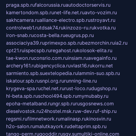
praga.spb.ru
falcorussia.ru
autodoctorservis.ru
kamertondom.spb.ru
net-life.net.ru
avto-vozim.ru
sakhcamera.ru
alliance-electro.spb.ru
stroyavt.ru
controlweb1.ru
tdsak74.ru
kinzozo-ru.ru
kvotka.ru
iron-snab.ru
costa-bella.ru
eugrus.pp.ru
associaciya39.ru
primexpo.spb.ru
bezmorchin.ru
ia2.ru
cpt21.ru
ispecspb.ru
regahost.ru
kolosok-elita.ru
tae-kwon.ru
consrio.com.ru
insiam.ru
avegainfo.ru
archery161.ru
bigencyclica.ru
vlast16.ru
korru.net
sarmiento.spb.su
extelopedia.ru
lammin-suo.spb.ru
iskatour.spb.ru
snpi.org.ru
running-line.ru
krygeva-spa.ru
chel.net.ru
rust-loco.ru
dugshop.ru
hl-beta.spb.ru
school494.spb.ru
mymubaby.ru
epoha-metalband.ru
ngr.spb.ru
rusgosnews.com
dieselvostok.ru
24hostel.msk.ru
w-dev.ru
f-ship.ru
regsmi.ru
filmnetwork.ru
malinasp.ru
kinosvin.ru
h2o-salon.ru
malutkayork.ru
deltaprim.spb.ru
tango-perm.ru
gooddir.ru
sgv.su
multiki-online.com