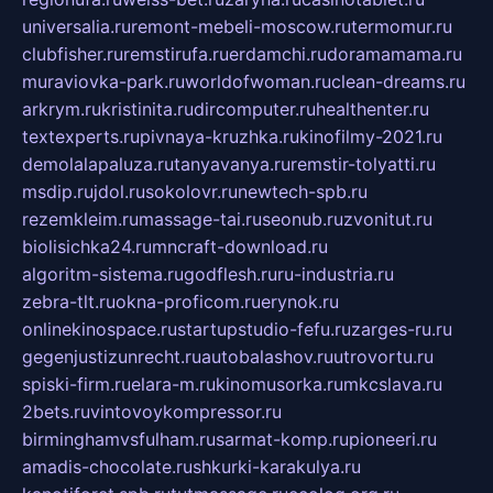
universalia.ru
remont-mebeli-moscow.ru
termomur.ru
clubfisher.ru
remstirufa.ru
erdamchi.ru
doramamama.ru
muraviovka-park.ru
worldofwoman.ru
clean-dreams.ru
arkrym.ru
kristinita.ru
dircomputer.ru
healthenter.ru
textexperts.ru
pivnaya-kruzhka.ru
kinofilmy-2021.ru
demolalapaluza.ru
tanyavanya.ru
remstir-tolyatti.ru
msdip.ru
jdol.ru
sokolovr.ru
newtech-spb.ru
rezemkleim.ru
massage-tai.ru
seonub.ru
zvonitut.ru
biolisichka24.ru
mncraft-download.ru
algoritm-sistema.ru
godflesh.ru
ru-industria.ru
zebra-tlt.ru
okna-proficom.ru
erynok.ru
onlinekinospace.ru
startupstudio-fefu.ru
zarges-ru.ru
gegenjustizunrecht.ru
autobalashov.ru
utrovortu.ru
spiski-firm.ru
elara-m.ru
kinomusorka.ru
mkcslava.ru
2bets.ru
vintovoykompressor.ru
birminghamvsfulham.ru
sarmat-komp.ru
pioneeri.ru
amadis-chocolate.ru
shkurki-karakulya.ru