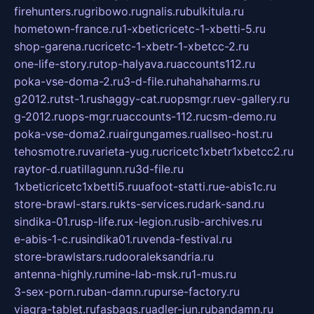
firehunters.ru
gribowo.ru
gnalis.ru
bulkitula.ru
hometown-france.ru
1-xbeticricetc-1-xbetti-5.ru
shop-garena.ru
cricetc-1-xbetr-1-xbetcc-2.ru
one-life-story.ru
top-halyava.ru
accounts112.ru
poka-vse-doma-2.ru
3-d-file.ru
hahahaharms.ru
g2012.ru
tst-1.ru
shaggy-cat.ru
opsmgr.ru
ev-gallery.ru
g-2012.ru
ops-mgr.ru
accounts-112.ru
csm-demo.ru
poka-vse-doma2.ru
airgungames.ru
allseo-host.ru
tehosmotre.ru
varieta-yug.ru
cricetc1xbetr1xbetcc2.ru
raytor-d.ru
atillagunn.ru
3d-file.ru
1xbeticricetc1xbetti5.ru
uafoot-statti.ru
e-abis1c.ru
store-brawl-stars.ru
kts-services.ru
dark-sand.ru
sindika-01.ru
sp-life.ru
x-legion.ru
sib-archives.ru
e-abis-1-c.ru
sindika01.ru
venda-festival.ru
store-brawlstars.ru
dooraleksandria.ru
antenna-highly.ru
mine-lab-msk.ru
1-mus.ru
3-sex-porn.ru
ban-damn.ru
purse-factory.ru
viagra-tablet.ru
fasbags.ru
adler-jun.ru
bandamn.ru