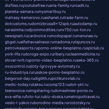
dizfiles.ru
youtubefree.ru
aria-family.ru
roadli.ru
planeta-samara.ru
mysmartbuy.ru
matrasy-kemerovo.ru
ashanet.ru
trade-farm.ru
dotcustoms.ru
domizbrusa9x12spb.ru
autodamp.ru
narasimha.ru
djcommodities.ru
nv750.ru
x-ton.ru
newsplain.ru
cardvoice.ru
modopaper.ru
manunae.ru
gbget.ru
alfeihavsalnassr.ru
madoma.ru
tajuncos.ru
petrovkasports.ru
porno-online-besplatno.ru
splclub.ru
york-life.ru
doroga-expo.ru
ribery.ru
cleanmedicine.ru
slovar-ivrit.ru
porno-video-besplatno.ru
seks-365.ru
ovucontrol.ru
sloty-igrovyye-avtomaty.ru
ru-industriya.ru
russkoe-porno-besplatno.ru
belgorod-day.ru
digilith.ru
pichkurovlab.ru
medic-today.ru
taksu.ru
comp123.ru
don-ykt.ru
teensvoice.ru
imgsharing.ru
domashnee-porno.ru
eva-elfie.ru
foto-tur.ru
biz-doska.ru
metropoltravel.ru
veslo-i-yakor.ru
borodino-media.ru
rostotsky.ru
regionufa.ru
weiss-bet.ru
zaryna.ru
casinotablet.ru