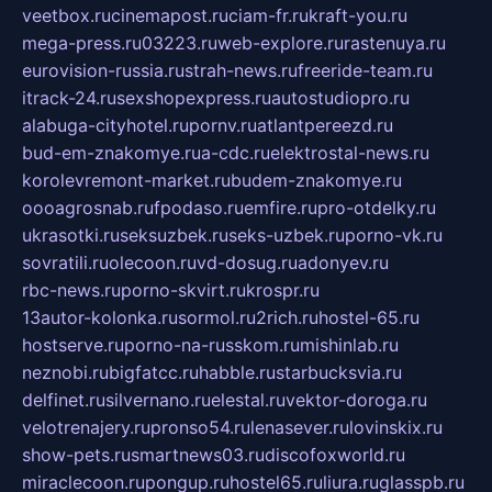
veetbox.ru
cinemapost.ru
ciam-fr.ru
kraft-you.ru
mega-press.ru
03223.ru
web-explore.ru
rastenuya.ru
eurovision-russia.ru
strah-news.ru
freeride-team.ru
itrack-24.ru
sexshopexpress.ru
autostudiopro.ru
alabuga-cityhotel.ru
pornv.ru
atlantpereezd.ru
bud-em-znakomye.ru
a-cdc.ru
elektrostal-news.ru
korolevremont-market.ru
budem-znakomye.ru
oooagrosnab.ru
fpodaso.ru
emfire.ru
pro-otdelky.ru
ukrasotki.ru
seksuzbek.ru
seks-uzbek.ru
porno-vk.ru
sovratili.ru
olecoon.ru
vd-dosug.ru
adonyev.ru
rbc-news.ru
porno-skvirt.ru
krospr.ru
13autor-kolonka.ru
sormol.ru
2rich.ru
hostel-65.ru
hostserve.ru
porno-na-russkom.ru
mishinlab.ru
neznobi.ru
bigfatcc.ru
habble.ru
starbucksvia.ru
delfinet.ru
silvernano.ru
elestal.ru
vektor-doroga.ru
velotrenajery.ru
pronso54.ru
lenasever.ru
lovinskix.ru
show-pets.ru
smartnews03.ru
discofoxworld.ru
miraclecoon.ru
pongup.ru
hostel65.ru
liura.ru
glasspb.ru