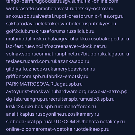
tango-perm.ru
gooddir.ru
sgv.su
multiki-online.com
webkrasotki.com
cherinvest.ru
detskiy-ostrov.ru
ankou.spb.ru
alvesta1.ru
pdf-creator.ru
nix-files.org.ru
sakhatoday.ru
elektrikersymboler.ru
sputnikyes.ru
golf2club.msk.ru
aeforums.ru
zallclub.ru
multimodal.msk.ru
habaigry.ru
haikko.ru
sobakopedia.ru
isz-fest.ru
ewnc.info
screensaver-clock.net.ru
volnav.spb.ru
comnat.ru
npf.net.ru
7bit.pp.ru
kalugatur.ru
tesiaes.ru
card.com.ru
kazanka.spb.ru
gildiya-kuznecov.ru
kameryboavision.ru
griffoncom.spb.ru
fabrika-emotsiy.ru
PARK-MATROSOVA.RU
agat.spb.ru
avtoyurist-moskva1.ru
hardware.org.ru
схема-авто.рф
dg-lab.ru
angrup.ru
recruiter.spb.ru
music8.spb.ru
krsk124.ru
kubok.spb.ru
romanofforex.ru
analitikaplus.ru
spyonline.ru
zosikamery.ru
sloboda-ural.pp.ru
AUTO-COM.SU
hohota.net
alimy.ru
online-z.com
aromat-vostoka.ru
otdelkaexp.ru