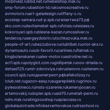
mobilvest.ru
bbd.net.ru
mebelshop.msk.ru
smp-forum.ru
bastion-td.ru
kosmoscreative.ru
avrmotors.ru
art-galadesign.ru
tiffany-c.ru
ecostep-samara.ru
d-p.spb.ru
галактика73.рф
sko.com.ru
davitamebel-spb.ru
fotsis.ru
tesiaes.ru
kokoroyari.spb.ru
blesna-kazan.ru
mossilver.ru
lenderoq.ru
sergeydobrin.ru
tochkazvuka.msk.ru
people-of-art.ru
bezzubova.ru
clubtibet.ru
orior-aks.ru
dynamoauto.ru
szk-favorit.ru
carlines.ru
flatnsk.ru
kingbolenskaner.ru
alex-motor.ru
astroline.net.ru
act1.spb.ru
polyglot.com.ru
gidlipetsk.ru
ooo-driada.ru
detsad125.ru
mir-zdoroviya.ru
bruslanovo.ru
siterem.ru
council.spb.ru
лодкипатриот.рф
kafekolizey.ru
iclub.net.ru
gazon-easy.ru
sugarepilekb.ru
grinox.ru
pylesostineco.ru
msts-ozarenie.ru
kameryjooan.ru
artemovskij.ru
dopler.spb.ru
aid70.ru
metall-perm.ru
ndm.msk.ru
ratingzooshop.ru
apiaccess.ru
globalautotrade.info
bezverhovskoe.ru
drsschool.ru