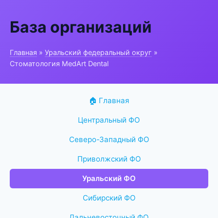
База организаций
Главная
»
Уральский федеральный округ
»
Стоматология MedArt Dental
🏠 Главная
Центральный ФО
Северо-Западный ФО
Приволжский ФО
Уральский ФО
Сибирский ФО
Дальневосточный ФО