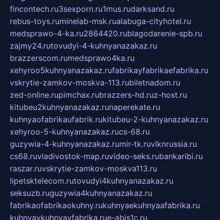
fincontech.ru
3sexporn.ru
1mus.ru
darksand.ru
rebus-toys.ru
minelab-msk.ru
alabuga-cityhotel.ru
medsprawo-4-ka.ru
2864420.ru
blagodarenie-spb.ru
zajmy24.ru
tovudyi-4-kuhnyanazakaz.ru
brazzerscom.ru
medsprawo4ka.ru
xehyroo5kuhnyanazakaz.ru
fabrikayfabrikaefabrika.ru
vskrytie-zamkov-moskva-113.ru
biletnadom.ru
zed-online.ru
pimchax.ru
brazzers-hd.ru
z-host.ru
kitubeu2kuhnyanazakaz.ru
naperekate.ru
kuhnyaofabrikaufabrik.ru
kitubeu-2-kuhnyanazakaz.ru
xehyroo-5-kuhnyanazakaz.ru
cs-68.ru
guzywia-4-kuhnyanazakaz.ru
mir-tk.ru
vlknrussia.ru
cs68.ru
vladivostok-map.ru
video-seks.ru
bankaribi.ru
raszar.ru
vskrytie-zamkov-moskva113.ru
lipetsktelecom.ru
tovudyi4kuhnyanazakaz.ru
seksuzb.ru
guzywia4kuhnyanazakaz.ru
fabrikaofabrikaokuhny.ru
kuhnyaekuhnyaafabrika.ru
kuhnyaykuhnyayfabrika.ru
e-abis1c.ru