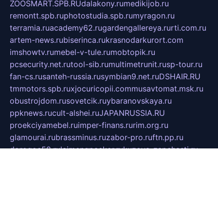
ZOOSMART.SPB.RU
dalakony.ru
medikijob.ru
remontt.spb.ru
photostudia.spb.ru
myragon.ru
terramia.ru
academy62.ru
gardengallereya.ru
rti.com.ru
artem-news.ru
biserinca.ru
krasnodarkurort.com
imshowtv.ru
mebel-v-tule.ru
mobtopik.ru
pcsecurity.net.ru
tool-sib.ru
multimetrunit.ru
sp-tour.ru
fan-cs.ru
santeh-russia.ru
symbian9.net.ru
DSHAIR.RU
tmmotors.spb.ru
xjocuricopii.com
musavtomat.msk.ru
obustrojdom.ru
sovetcik.ru
ybaranovskaya.ru
ppknews.ru
cult-alshei.ru
JAPANRUSSIA.RU
proekciyamebel.ru
imper-finans.ru
rim.org.ru
glamourai.ru
brassminus.ru
zabor-pro.ru
ftn.pp.ru
dorogoe58.ru
laimengpacker.ru
kuzova-zapchasti.ru
sageerp.ru
taxodrom.ru
dsrazvitie.ru
hardcity.net.ru
ratinghomegames.ru
topservice25.ru
gubernyan.ru
gtglasslined.ru
ii4.ru
tssport.spb.ru
andorra24.com
blackwallstreet.ru
oboimos.ru
optim-doors.com.ru
ikuch.ru
nycr.org.ru
npa21.ru
vremya-ch.spb.ru