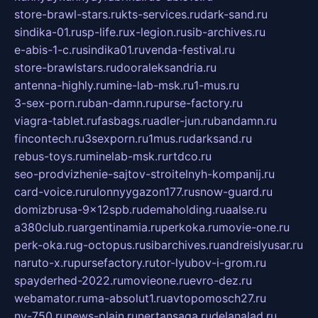
store-brawl-stars.ru
kts-services.ru
dark-sand.ru
sindika-01.ru
sp-life.ru
x-legion.ru
sib-archives.ru
e-abis-1-c.ru
sindika01.ru
venda-festival.ru
store-brawlstars.ru
dooraleksandria.ru
antenna-highly.ru
mine-lab-msk.ru
1-mus.ru
3-sex-porn.ru
ban-damn.ru
purse-factory.ru
viagra-tablet.ru
fasbags.ru
adler-jun.ru
bandamn.ru
fincontech.ru
3sexporn.ru
1mus.ru
darksand.ru
rebus-toys.ru
minelab-msk.ru
rtdco.ru
seo-prodvizhenie-sajtov-stroitelnyh-kompanij.ru
card-voice.ru
rulonnyygazon177.ru
snow-guard.ru
domizbrusa-9x12spb.ru
demaholding.ru
aalse.ru
a380club.ru
argentinamia.ru
perkoka.ru
movie-one.ru
perk-oka.ru
g-octopus.ru
sibarchives.ru
andreislyusar.ru
naruto-x.ru
pursefactory.ru
tor-lyubov-i-grom.ru
spayderhed-2022.ru
movieone.ru
evro-dez.ru
webamator.ru
ma-absolut1.ru
avtopomosch27.ru
nv-750.ru
news-plain.ru
nertansaga.ru
delanalad.ru