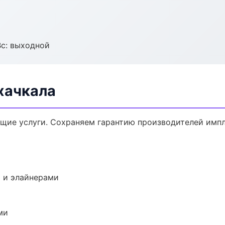
Вс: выходной
хачкала
щие услуги. Сохраняем гарантию производителей импл
 и элайнерами
ми