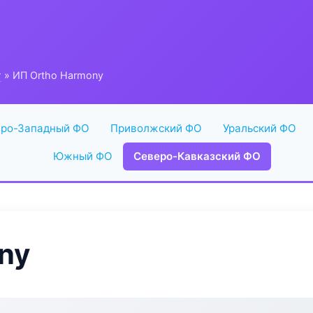
г
» ИП Ortho Harmony
ро-Западный ФО
Приволжский ФО
Уральский ФО
Южный ФО
Северо-Кавказский ФО
ny