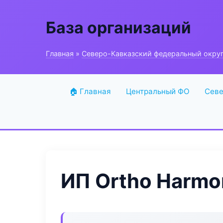
База организаций
Главная
»
Северо-Кавказский федеральный окру
🏠 Главная
Центральный ФО
Севе
ИП Ortho Harmo