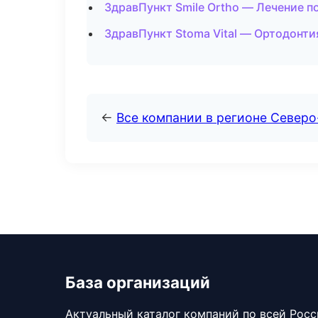
ЗдравПункт Smile Ortho — Лечение п
ЗдравПункт Stoma Vital — Ортодонти
←
Все компании в регионе Северо
База организаций
Актуальный каталог компаний по всей Рос