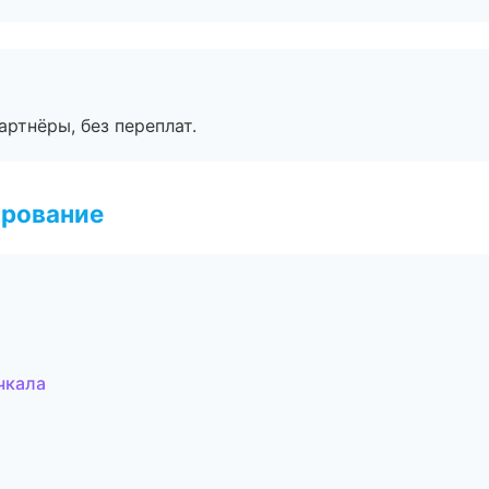
артнёры, без переплат.
ирование
чкала