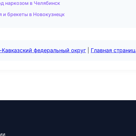
од наркозом в Челябинск
я и брекеты в Новокузнецк
-Кавказский федеральный округ
|
Главная страниц
сии