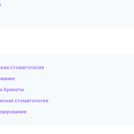
а
ская стоматология
ование
 и брекеты
еская стоматология
езирование