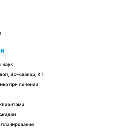
в
ми
ы наук
оп, 3D-сканер, КТ
тика при лечении
 клиентами
скидки
 планирование