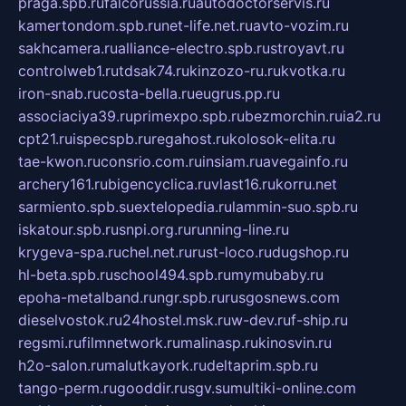
praga.spb.ru
falcorussia.ru
autodoctorservis.ru
kamertondom.spb.ru
net-life.net.ru
avto-vozim.ru
sakhcamera.ru
alliance-electro.spb.ru
stroyavt.ru
controlweb1.ru
tdsak74.ru
kinzozo-ru.ru
kvotka.ru
iron-snab.ru
costa-bella.ru
eugrus.pp.ru
associaciya39.ru
primexpo.spb.ru
bezmorchin.ru
ia2.ru
cpt21.ru
ispecspb.ru
regahost.ru
kolosok-elita.ru
tae-kwon.ru
consrio.com.ru
insiam.ru
avegainfo.ru
archery161.ru
bigencyclica.ru
vlast16.ru
korru.net
sarmiento.spb.su
extelopedia.ru
lammin-suo.spb.ru
iskatour.spb.ru
snpi.org.ru
running-line.ru
krygeva-spa.ru
chel.net.ru
rust-loco.ru
dugshop.ru
hl-beta.spb.ru
school494.spb.ru
mymubaby.ru
epoha-metalband.ru
ngr.spb.ru
rusgosnews.com
dieselvostok.ru
24hostel.msk.ru
w-dev.ru
f-ship.ru
regsmi.ru
filmnetwork.ru
malinasp.ru
kinosvin.ru
h2o-salon.ru
malutkayork.ru
deltaprim.spb.ru
tango-perm.ru
gooddir.ru
sgv.su
multiki-online.com