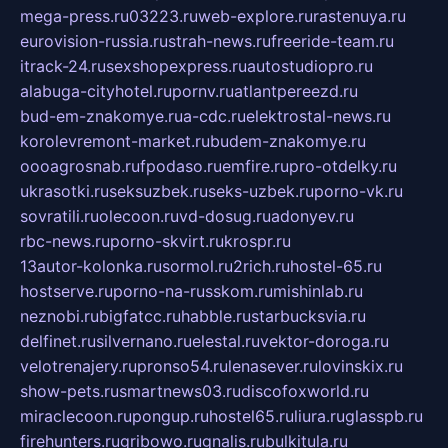
mega-press.ru
03223.ru
web-explore.ru
rastenuya.ru
eurovision-russia.ru
strah-news.ru
freeride-team.ru
itrack-24.ru
sexshopexpress.ru
autostudiopro.ru
alabuga-cityhotel.ru
pornv.ru
atlantpereezd.ru
bud-em-znakomye.ru
a-cdc.ru
elektrostal-news.ru
korolevremont-market.ru
budem-znakomye.ru
oooagrosnab.ru
fpodaso.ru
emfire.ru
pro-otdelky.ru
ukrasotki.ru
seksuzbek.ru
seks-uzbek.ru
porno-vk.ru
sovratili.ru
olecoon.ru
vd-dosug.ru
adonyev.ru
rbc-news.ru
porno-skvirt.ru
krospr.ru
13autor-kolonka.ru
sormol.ru
2rich.ru
hostel-65.ru
hostserve.ru
porno-na-russkom.ru
mishinlab.ru
neznobi.ru
bigfatcc.ru
habble.ru
starbucksvia.ru
delfinet.ru
silvernano.ru
elestal.ru
vektor-doroga.ru
velotrenajery.ru
pronso54.ru
lenasever.ru
lovinskix.ru
show-pets.ru
smartnews03.ru
discofoxworld.ru
miraclecoon.ru
pongup.ru
hostel65.ru
liura.ru
glasspb.ru
firehunters.ru
gribowo.ru
gnalis.ru
bulkitula.ru