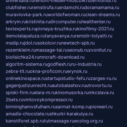
universalia.ru
remont-mebeli-moscow.ru
termomur.ru
clubfisher.ru
remstirufa.ru
erdamchi.ru
doramamama.ru
muraviovka-park.ru
worldofwoman.ru
clean-dreams.ru
arkrym.ru
kristinita.ru
dircomputer.ru
healthenter.ru
textexperts.ru
pivnaya-kruzhka.ru
kinofilmy-2021.ru
demolalapaluza.ru
tanyavanya.ru
remstir-tolyatti.ru
msdip.ru
jdol.ru
sokolovr.ru
newtech-spb.ru
rezemkleim.ru
massage-tai.ru
seonub.ru
zvonitut.ru
biolisichka24.ru
mncraft-download.ru
algoritm-sistema.ru
godflesh.ru
ru-industria.ru
zebra-tlt.ru
okna-proficom.ru
erynok.ru
onlinekinospace.ru
startupstudio-fefu.ru
zarges-ru.ru
gegenjustizunrecht.ru
autobalashov.ru
utrovortu.ru
spiski-firm.ru
elara-m.ru
kinomusorka.ru
mkcslava.ru
2bets.ru
vintovoykompressor.ru
birminghamvsfulham.ru
sarmat-komp.ru
pioneeri.ru
amadis-chocolate.ru
shkurki-karakulya.ru
kanotiforet.spb.ru
tutmassage.ru
ecolog.org.ru