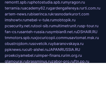
remontt.spb.ru
photostudia.spb.ru
myragon.ru
terramia.ru
academy62.ru
gardengallereya.ru
rti.com.ru
artem-news.ru
biserinca.ru
krasnodarkurort.com
imshowtv.ru
mebel-v-tule.ru
mobtopik.ru
pcsecurity.net.ru
tool-sib.ru
multimetrunit.ru
sp-tour.ru
fan-cs.ru
santeh-russia.ru
symbian9.net.ru
DSHAIR.RU
tmmotors.spb.ru
xjocuricopii.com
musavtomat.msk.ru
obustrojdom.ru
sovetcik.ru
ybaranovskaya.ru
ppknews.ru
cult-alshei.ru
JAPANRUSSIA.RU
proekciyamebel.ru
imper-finans.ru
rim.org.ru
glamourai.ru
brassminus.ru
zabor-pro.ru
ftn.pp.ru
dorogoe58.ru
laimengpacker.ru
kuzova-zapchasti.ru
sageerp.ru
taxodrom.ru
dsrazvitie.ru
hardcity.net.ru
ratinghomegames.ru
topservice25.ru
gubernyan.ru
gtglasslined.ru
ii4.ru
tssport.spb.ru
andorra24.com
blackwallstreet.ru
oboimos.ru
optim-doors.com.ru
ikuch.ru
nycr.org.ru
npa21.ru
vremya-ch.spb.ru
desert000.ru
ivtorgi.ru
ifiori.ru
catalog-statei.ru