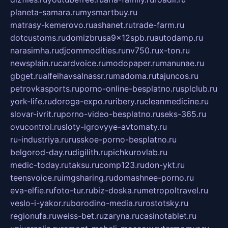
planeta-samara.ru
mysmartbuy.ru
matrasy-kemerovo.ru
ashanet.ru
trade-farm.ru
dotcustoms.ru
domizbrusa9x12spb.ru
autodamp.ru
narasimha.ru
djcommodities.ru
nv750.ru
x-ton.ru
newsplain.ru
cardvoice.ru
modopaper.ru
manunae.ru
gbget.ru
alfeihavsalnassr.ru
madoma.ru
tajuncos.ru
petrovkasports.ru
porno-online-besplatno.ru
splclub.ru
york-life.ru
doroga-expo.ru
ribery.ru
cleanmedicine.ru
slovar-ivrit.ru
porno-video-besplatno.ru
seks-365.ru
ovucontrol.ru
sloty-igrovyye-avtomaty.ru
ru-industriya.ru
russkoe-porno-besplatno.ru
belgorod-day.ru
digilith.ru
pichkurovlab.ru
medic-today.ru
taksu.ru
comp123.ru
don-ykt.ru
teensvoice.ru
imgsharing.ru
domashnee-porno.ru
eva-elfie.ru
foto-tur.ru
biz-doska.ru
metropoltravel.ru
veslo-i-yakor.ru
borodino-media.ru
rostotsky.ru
regionufa.ru
weiss-bet.ru
zaryna.ru
casinotablet.ru