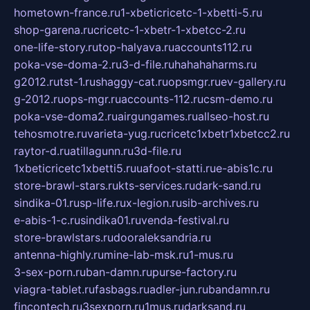
hometown-france.ru
1-xbeticricetc-1-xbetti-5.ru
shop-garena.ru
cricetc-1-xbetr-1-xbetcc-2.ru
one-life-story.ru
top-halyava.ru
accounts112.ru
poka-vse-doma-2.ru
3-d-file.ru
hahahaharms.ru
g2012.ru
tst-1.ru
shaggy-cat.ru
opsmgr.ru
ev-gallery.ru
g-2012.ru
ops-mgr.ru
accounts-112.ru
csm-demo.ru
poka-vse-doma2.ru
airgungames.ru
allseo-host.ru
tehosmotre.ru
varieta-yug.ru
cricetc1xbetr1xbetcc2.ru
raytor-d.ru
atillagunn.ru
3d-file.ru
1xbeticricetc1xbetti5.ru
uafoot-statti.ru
e-abis1c.ru
store-brawl-stars.ru
kts-services.ru
dark-sand.ru
sindika-01.ru
sp-life.ru
x-legion.ru
sib-archives.ru
e-abis-1-c.ru
sindika01.ru
venda-festival.ru
store-brawlstars.ru
dooraleksandria.ru
antenna-highly.ru
mine-lab-msk.ru
1-mus.ru
3-sex-porn.ru
ban-damn.ru
purse-factory.ru
viagra-tablet.ru
fasbags.ru
adler-jun.ru
bandamn.ru
fincontech.ru
3sexporn.ru
1mus.ru
darksand.ru