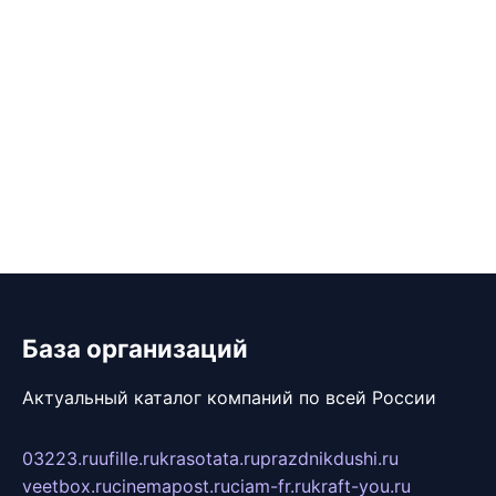
База организаций
Актуальный каталог компаний по всей России
03223.ru
ufille.ru
krasotata.ru
prazdnikdushi.ru
veetbox.ru
cinemapost.ru
ciam-fr.ru
kraft-you.ru