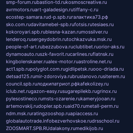
smp-forum.ru
bastion-td.ru
kosmoscreative.ru
avrmotors.ru
art-galadesign.ru
tiffany-c.ru
ecostep-samara.ru
d-p.spb.ru
галактика73.рф
sko.com.ru
davitamebel-spb.ru
fotsis.ru
tesiaes.ru
kokoroyari.spb.ru
blesna-kazan.ru
mossilver.ru
lenderoq.ru
sergeydobrin.ru
tochkazvuka.msk.ru
people-of-art.ru
bezzubova.ru
clubtibet.ru
orior-aks.ru
dynamoauto.ru
szk-favorit.ru
carlines.ru
flatnsk.ru
kingbolenskaner.ru
alex-motor.ru
astroline.net.ru
act1.spb.ru
polyglot.com.ru
gidlipetsk.ru
ooo-driada.ru
detsad125.ru
mir-zdoroviya.ru
bruslanovo.ru
siterem.ru
council.spb.ru
лодкипатриот.рф
kafekolizey.ru
iclub.net.ru
gazon-easy.ru
sugarepilekb.ru
grinox.ru
pylesostineco.ru
msts-ozarenie.ru
kameryjooan.ru
artemovskij.ru
dopler.spb.ru
aid70.ru
metall-perm.ru
ndm.msk.ru
ratingzooshop.ru
apiaccess.ru
globalautotrade.info
bezverhovskoe.ru
drsschool.ru
ZOOSMART.SPB.RU
dalakony.ru
medikijob.ru