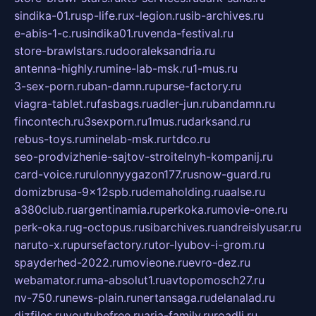
sindika-01.ru
sp-life.ru
x-legion.ru
sib-archives.ru
e-abis-1-c.ru
sindika01.ru
venda-festival.ru
store-brawlstars.ru
dooraleksandria.ru
antenna-highly.ru
mine-lab-msk.ru
1-mus.ru
3-sex-porn.ru
ban-damn.ru
purse-factory.ru
viagra-tablet.ru
fasbags.ru
adler-jun.ru
bandamn.ru
fincontech.ru
3sexporn.ru
1mus.ru
darksand.ru
rebus-toys.ru
minelab-msk.ru
rtdco.ru
seo-prodvizhenie-sajtov-stroitelnyh-kompanij.ru
card-voice.ru
rulonnyygazon177.ru
snow-guard.ru
domizbrusa-9x12spb.ru
demaholding.ru
aalse.ru
a380club.ru
argentinamia.ru
perkoka.ru
movie-one.ru
perk-oka.ru
g-octopus.ru
sibarchives.ru
andreislyusar.ru
naruto-x.ru
pursefactory.ru
tor-lyubov-i-grom.ru
spayderhed-2022.ru
movieone.ru
evro-dez.ru
webamator.ru
ma-absolut1.ru
avtopomosch27.ru
nv-750.ru
news-plain.ru
nertansaga.ru
delanalad.ru
dizfiles.ru
youtubefree.ru
aria-family.ru
roadli.ru