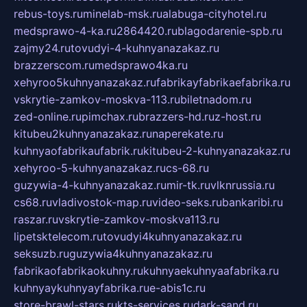
rebus-toys.ru
minelab-msk.ru
alabuga-cityhotel.ru
medsprawo-4-ka.ru
2864420.ru
blagodarenie-spb.ru
zajmy24.ru
tovudyi-4-kuhnyanazakaz.ru
brazzerscom.ru
medsprawo4ka.ru
xehyroo5kuhnyanazakaz.ru
fabrikayfabrikaefabrika.ru
vskrytie-zamkov-moskva-113.ru
biletnadom.ru
zed-online.ru
pimchax.ru
brazzers-hd.ru
z-host.ru
kitubeu2kuhnyanazakaz.ru
naperekate.ru
kuhnyaofabrikaufabrik.ru
kitubeu-2-kuhnyanazakaz.ru
xehyroo-5-kuhnyanazakaz.ru
cs-68.ru
guzywia-4-kuhnyanazakaz.ru
mir-tk.ru
vlknrussia.ru
cs68.ru
vladivostok-map.ru
video-seks.ru
bankaribi.ru
raszar.ru
vskrytie-zamkov-moskva113.ru
lipetsktelecom.ru
tovudyi4kuhnyanazakaz.ru
seksuzb.ru
guzywia4kuhnyanazakaz.ru
fabrikaofabrikaokuhny.ru
kuhnyaekuhnyaafabrika.ru
kuhnyaykuhnyayfabrika.ru
e-abis1c.ru
store-brawl-stars.ru
kts-services.ru
dark-sand.ru