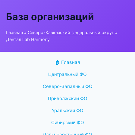
База организаций
Главная
»
Северо-Кавказский федеральный округ
»
Дентал Lab Harmony
🏠 Главная
Центральный ФО
Северо-Западный ФО
Приволжский ФО
Уральский ФО
Сибирский ФО
Дальневосточный ФО