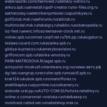
webkrasotki.com
cherinvest.ru
detskiy-ostrov.ru
ankou.spb.ru
alvesta1.ru
pdf-creator.ru
nix-files.org.ru
sakhatoday.ru
elektrikersymboler.ru
sputnikyes.ru
golf2club.msk.ru
aeforums.ru
zallclub.ru
multimodal.msk.ru
habaigry.ru
haikko.ru
sobakopedia.ru
isz-fest.ru
ewnc.info
screensaver-clock.net.ru
volnav.spb.ru
comnat.ru
npf.net.ru
7bit.pp.ru
kalugatur.ru
tesiaes.ru
card.com.ru
kazanka.spb.ru
gildiya-kuznecov.ru
kameryboavision.ru
griffoncom.spb.ru
fabrika-emotsiy.ru
PARK-MATROSOVA.RU
agat.spb.ru
avtoyurist-moskva1.ru
hardware.org.ru
схема-авто.рф
dg-lab.ru
angrup.ru
recruiter.spb.ru
music8.spb.ru
krsk124.ru
kubok.spb.ru
romanofforex.ru
analitikaplus.ru
spyonline.ru
zosikamery.ru
sloboda-ural.pp.ru
AUTO-COM.SU
hohota.net
alimy.ru
online-z.com
aromat-vostoka.ru
otdelkaexp.ru
mobilvest.ru
bbd.net.ru
mebelshop.msk.ru